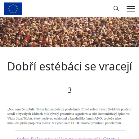
Hledání
Me
Dobří estébáci se vracejí
3