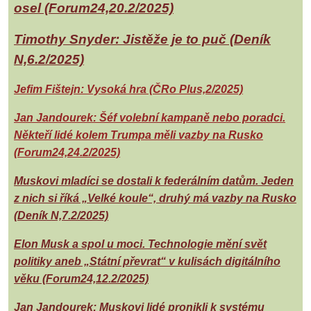
osel (Forum24,20.2/2025)
Timothy Snyder: Jistěže je to puč (Deník
N,6.2/2025)
Jefim Fištejn: Vysoká hra (ČRo Plus,2/2025)
Jan Jandourek: Šéf volební kampaně nebo poradci.
Někteří lidé kolem Trumpa měli vazby na Rusko
(Forum24,24.2/2025)
Muskovi mladíci se dostali k federálním datům. Jeden
z nich si říká „Velké koule“, druhý má vazby na Rusko
(Deník N,7.2/2025)
Elon Musk a spol u moci. Technologie mění svět
politiky aneb „Státní převrat“ v kulisách digitálního
věku (Forum24,12.2/2025)
Jan Jandourek: Muskovi lidé pronikli k systému