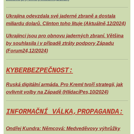
Ukrajina odevzdala své jaderné zbraně a dostala
miliardu dolarů. Clinton toho lituje (Aktuálně,12/2024)
Ukrajinci jsou pro obnovu jaderných zbraní. Většina
by souhlasila i v případě ztráty podpory Západu
(Forum24,12/2024)
KYBERBEZPEČNOST:
Ruská digitální armáda. Pro Kreml tvoří strategii, jak
ovlivnit volby na Západě (HlídacíPes,10/2024)
INFORMAČNÍ VÁLKA,PROPAGANDA:
Ondřej Kundra: Němcová: Medveděvovy výhrůžky