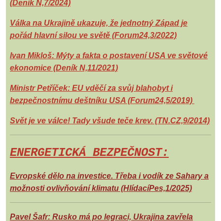
(Deník N,7/2024)
Válka na Ukrajině ukazuje, že jednotný Západ je
pořád hlavní silou ve světě (Forum24,3/2022)
Ivan Mikloš: Mýty a fakta o postavení USA ve světové
ekonomice (Deník N,11/2021)
Ministr Petříček: EU vděčí za svůj blahobyt i
bezpečnostnímu deštníku USA (Forum24,5/2019)
Svět je ve válce! Tady všude teče krev. (TN.CZ,9/2014)
ENERGETICKÁ BEZPEČNOST:
Evropské dělo na investice. Třeba i vodík ze Sahary a
možnosti ovlivňování klimatu (HlídacíPes,1/2025)
Pavel Šafr: Rusko má po legraci, Ukrajina zavřela