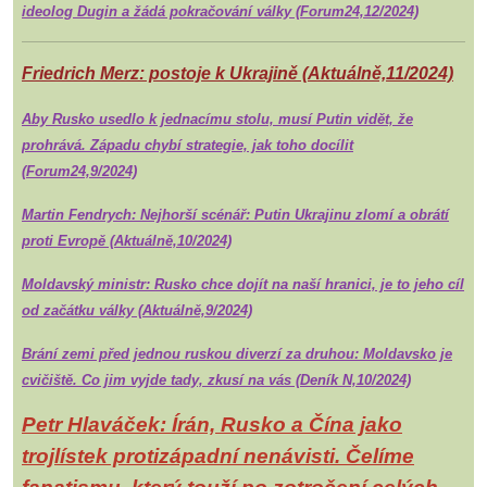
ideolog Dugin a žádá pokračování války (Forum24,12/2024)
Friedrich Merz: postoje k Ukrajině (Aktuálně,11/2024)
Aby Rusko usedlo k jednacímu stolu, musí Putin vidět, že
prohrává. Západu chybí strategie, jak toho docílit
(Forum24,9/2024)
Martin Fendrych: Nejhorší scénář: Putin Ukrajinu zlomí a obrátí
proti Evropě (Aktuálně,10/2024)
Moldavský ministr: Rusko chce dojít na naší hranici, je to jeho cíl
od začátku války (Aktuálně,9/2024)
Brání zemi před jednou ruskou diverzí za druhou: Moldavsko je
cvičiště. Co jim vyjde tady, zkusí na vás (Deník N,10/2024)
Petr Hlaváček: Írán, Rusko a Čína jako
trojlístek protizápadní nenávisti. Čelíme