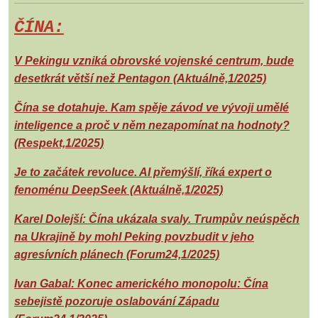
ČÍNA:
V Pekingu vzniká obrovské vojenské centrum, bude
desetkrát větší než Pentagon (Aktuálně,1/2025)
Čína se dotahuje. Kam spěje závod ve vývoji umělé
inteligence a proč v něm nezapomínat na hodnoty?
(Respekt,1/2025)
Je to začátek revoluce. AI přemýšlí, říká expert o
fenoménu DeepSeek (Aktuálně,1/2025)
Karel Dolejší: Čína ukázala svaly. Trumpův neúspěch
na Ukrajině by mohl Peking povzbudit v jeho
agresívních plánech (Forum24,1/2025)
Ivan Gabal: Konec amerického monopolu: Čína
sebejistě pozoruje oslabování Západu