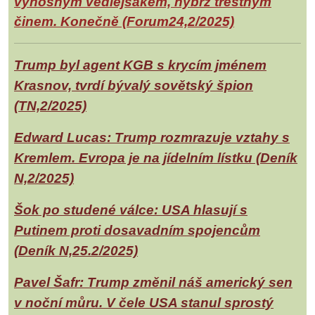
výnosným vedlejšákem, nýbrž trestným
činem. Konečně (Forum24,2/2025)
Trump byl agent KGB s krycím jménem
Krasnov, tvrdí bývalý sovětský špion
(TN,2/2025)
Edward Lucas: Trump rozmrazuje vztahy s
Kremlem. Evropa je na jídelním lístku (Deník
N,2/2025)
Šok po studené válce: USA hlasují s
Putinem proti dosavadním spojencům
(Deník N,25.2/2025)
Pavel Šafr: Trump změnil náš americký sen
v noční můru. V čele USA stanul sprostý