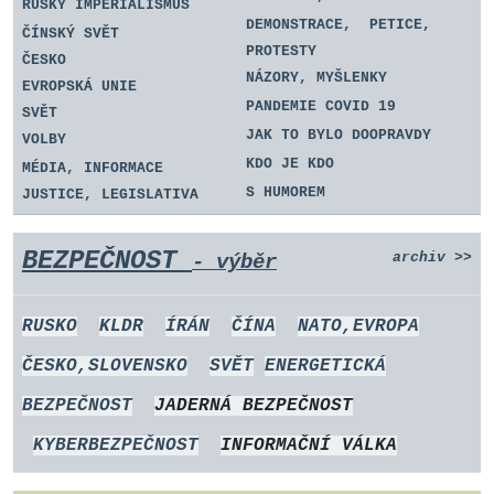
RUSKÝ IMPERIALISMUS
DEMONSTRACE, PETICE,
ČÍNSKÝ SVĚT
PROTESTY
ČESKO
NÁZORY, MYŠLENKY
EVROPSKÁ UNIE
PANDEMIE COVID 19
SVĚT
JAK TO BYLO DOOPRAVDY
VOLBY
KDO JE KDO
MÉDIA, INFORMACE
S HUMOREM
JUSTICE, LEGISLATIVA
BEZPEČNOST
archiv
.
>>
- výběr
RUSKO
KLDR
ÍRÁN
ČÍNA
NATO,EVROPA
ČESKO,SLOVENSKO
SVĚT
ENERGETICKÁ
BEZPEČNOST
JADERNÁ BEZPEČNOST
KYBERBEZPEČNOST
INFORMAČNÍ VÁLKA