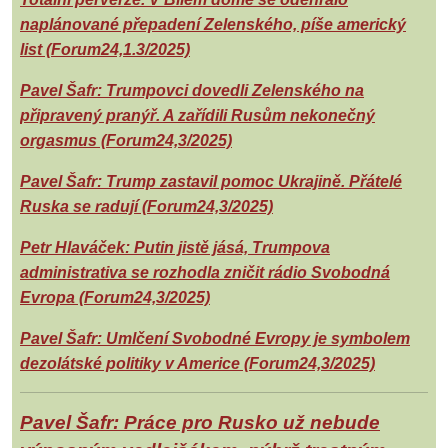
naplánované přepadení Zelenského, píše americký
list (Forum24,1.3/2025)
Pavel Šafr: Trumpovci dovedli Zelenského na
připravený pranýř. A zařídili Rusům nekonečný
orgasmus (Forum24,3/2025)
Pavel Šafr: Trump zastavil pomoc Ukrajině. Přátelé
Ruska se radují (Forum24,3/2025)
Petr Hlaváček: Putin jistě jásá, Trumpova
administrativa se rozhodla zničit rádio Svobodná
Evropa (Forum24,3/2025)
Pavel Šafr: Umlčení Svobodné Evropy je symbolem
dezolátské politiky v Americe (Forum24,3/2025)
Pavel Šafr: Práce pro Rusko už nebude