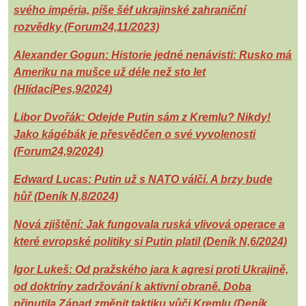
svého impéria, píše šéf ukrajinské zahraniční
rozvědky (Forum24,11/2023)
Alexander Gogun: Historie jedné nenávisti: Rusko má
Ameriku na mušce už déle než sto let
(HlídacíPes,9/2024)
Libor Dvořák: Odejde Putin sám z Kremlu? Nikdy!
Jako kágébák je přesvědčen o své vyvolenosti
(Forum24,9/2024)
Edward Lucas: Putin už s NATO válčí. A brzy bude
hůř (Deník N,8/2024)
Nová zjištění: Jak fungovala ruská vlivová operace a
které evropské politiky si Putin platil (Deník N,6/2024)
Igor Lukeš: Od pražského jara k agresi proti Ukrajině,
od doktríny zadržování k aktivní obraně. Doba
přinutila Západ změnit taktiku vůči Kremlu (Deník