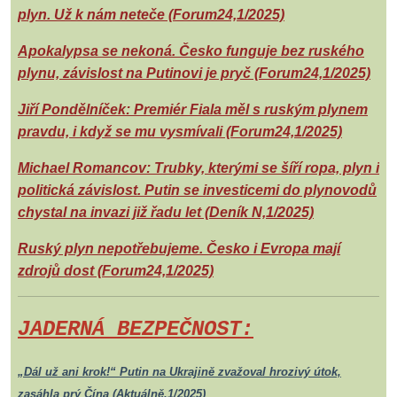
plyn. Už k nám neteče (Forum24,1/2025)
Apokalypsa se nekoná. Česko funguje bez ruského
plynu, závislost na Putinovi je pryč (Forum24,1/2025)
Jiří Pondělníček: Premiér Fiala měl s ruským plynem
pravdu, i když se mu vysmívali (Forum24,1/2025)
Michael Romancov: Trubky, kterými se šíří ropa, plyn i
politická závislost. Putin se investicemi do plynovodů
chystal na invazi již řadu let (Deník N,1/2025)
Ruský plyn nepotřebujeme. Česko i Evropa mají
zdrojů dost (Forum24,1/2025)
JADERNÁ BEZPEČNOST:
„Dál už ani krok!“ Putin na Ukrajině zvažoval hrozivý útok,
zasáhla prý Čína (Aktuálně,1/2025)