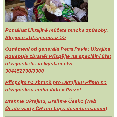
Pomáhat Ukrajině můžete mnoha způsoby.
StojimezaUkrajinou.cz >>
Oznámení od generála Petra Pavla: Ukrajina
potřebuje zbraně! Přispějte na speciální úřet
ukrajinského velvyslanectví
304452700/0300
Přispějte na zbraně pro Ukrajinu! Přímo na
ukrajinskou ambasádu v Praze!
Braňme Ukrajinu, Braňme Česko (web
Úřadu vlády ČR
pro boj s desinformacemi
)