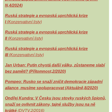
N,4/2024)
Ruská strategie a evropská uprchlická krize
I
(Konzervativní listy)
Ruská strategie a evropská uprchlická krize
II
(Konzervativní listy)
Ruská strategie a evropská uprchlická krize
III
(Konzervativní listy)
Jan Urban: Putin chystá další válku, zůstaneme slabí
bez paměti? (Přítomnost,2/2020)
Pompeo: Rusko se snaží zničit demokracie západní
aliance, musíme spolupracovat (Aktuálně,8/2020)
Ondřej Kundra: V Česku jsou stovky ruských špionů,
snaží se ovlivnit zákony, tajné služby jsou na ně
krátké
(DVTV,2/2016)