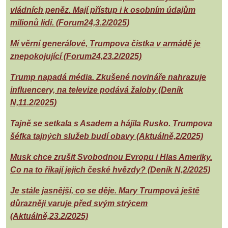
vládních peněz. Mají přístup i k osobním údajům
milionů lidí. (Forum24,3.2/2025)
Mí věrní generálové, Trumpova čistka v armádě je
znepokojující (Forum24,23.2/2025)
Trump napadá média. Zkušené novináře nahrazuje
influencery, na televize podává žaloby (Deník
N,11.2/2025)
Tajně se setkala s Asadem a hájila Rusko. Trumpova
šéfka tajných služeb budí obavy (Aktuálně,2/2025)
Musk chce zrušit Svobodnou Evropu i Hlas Ameriky.
Co na to říkají jejich české hvězdy? (Deník N,2/2025)
Je stále jasnější, co se děje. Mary Trumpová ještě
důrazněji varuje před svým strýcem
(Aktuálně,23.2/2025)