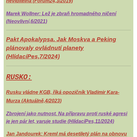
neviditelná
(Forum24,3/2019)
Marek Wollner: Lež je zbraň hromadného ničení
(Neovlivní,6/2021)
Pakt Apokalypsa. Jak Moskva a Peking
plánovaly ovládnutí planety
(HlídacíPes,7/2024)
RUSKO:
Rusku vládne KGB, říká opozičník Vladimir Kara-
Murza (Aktuálně,4/2023)
Zbrojení jako nutnost. Na přípravu proti ruské agresi
je jen pár let, varuje studie (HlídacíPes,11/2024)
Jan Jandourek: Kreml má desetiletý plán na obnovu