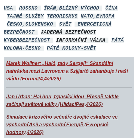
USA
RUSSKO
ÍRÁN,BLÍZKÝ VÝCHOD
ČÍNA
TAJNÉ SLUŽBY
TERORISMUS
NATO,EVROPA
ČESKO,SLOVENSKO
SVĚT
ENERGETICKÁ
BEZPEČNOST
JADERNÁ BEZPEČNOST
KYBERBEZPEČNOST
INFORMAČNÍ VÁLKA
PÁTÁ
KOLONA-ČESKO
PÁTÉ KOLONY-SVĚT
Marek Wollner: „Haló, tady Sergej!“ Skandální
nahrávka mezi Lavrovem a Szijjartó zahanbuje i naši
vládu (Forum24,4/2026)
Jan Urban: Haj hou, trpaslíci jdou. Přesně takhle
začínají světové války (HlídacíPes,4/2026)
Simulace krizového scénáře dvojité eskalace ve
východní Asii a východní Evropě (Evropské
hodnoty,4/2026)