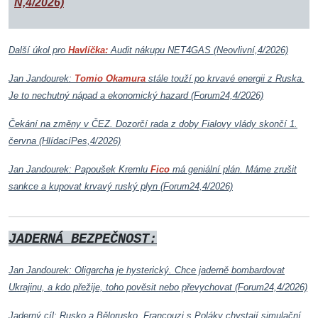
N,4/2026)
Další úkol pro
Havlíčka:
Audit nákupu NET4GAS (Neovlivní,4/2026)
Jan Jandourek:
Tomio Okamura
stále touží po krvavé energii z Ruska.
Je to nechutný nápad a ekonomický hazard (Forum24,4/2026)
Čekání na změny v ČEZ. Dozorčí rada z doby Fialovy vlády skončí 1.
června (HlídacíPes,4/2026)
Jan Jandourek: Papoušek Kremlu
Fico
má geniální plán. Máme zrušit
sankce a kupovat krvavý ruský plyn (Forum24,4/2026)
JADERNÁ BEZPEČNOST:
Jan Jandourek: Oligarcha je hysterický. Chce jaderně bombardovat
Ukrajinu, a kdo přežije, toho pověsit nebo převychovat (Forum24,4/2026)
Jaderný cíl: Rusko a Bělorusko. Francouzi s Poláky chystají simulační