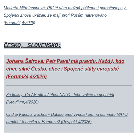
Markéta Mitrofanovová: Příště vám možná pošleme i pornočasopisy.
Spojenci znovu ukázali, že mají proti Rusům natrénováno
(Forum24,4/2026)
ČESKO, SLOVENSKO:
Johana Šafrová: Petr Pavel má pravdu. Každý, kdo
chce silné Česko, chce i Spojené státy evropské
(Forum24,4/2026)
Za kulisy: Co AB slíbil šéfovi NATO. Jeho voliče to nepotěší
(Neovlivní,4/2026)
Ondřej Kundra: Zachrání Babiše před výpraskem na summitu NATO
armádní technika v Hormuzu? (Respekt,4/2026)