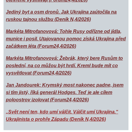
Jediný byt a osm dronů. Jak Ukrajina zaútočila na
ruskou tajnou službu (Deník N,4/2026)
Markéta Mitrofanovová: Tohle Rusy odřízne od jídla,
munice i posil. Utajovanou pomoc získá Ukrajina před
začátkem léta (Forum24,4/2026)
Markéta Mitrofanovová: Žebrák, který bere Rusům to
poslední, na co můžou být hrdí. Kreml bude mít co
vysvětlovat (Forum24,4/2026)
Jan Jandourek: Krymský most nakonec padne, jsem
si tím jistý, říká generál Hodges. Teď je ale cílem
poloostrov izolovat (Forum24,4/2026)
„Svět není ten, kdo umí válčit. Válčit umí Ukrajina.“
Ukrajinista o prohře Západu (Deník N,4/2026)