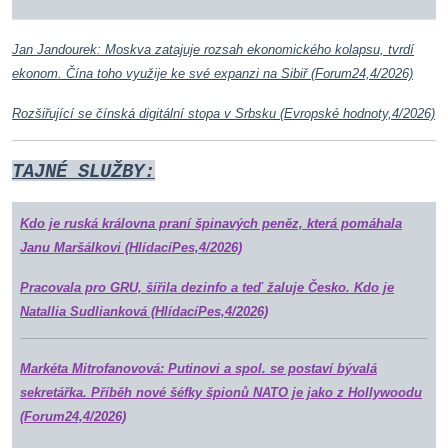
Jan Jandourek: Moskva zatajuje rozsah ekonomického kolapsu, tvrdí
ekonom. Čína toho využije ke své expanzi na Sibiř (Forum24,4/2026)
Rozšiřující se čínská digitální stopa v Srbsku (Evropské hodnoty,4/2026)
TAJNÉ SLUŽBY
:
Kdo je ruská královna praní špinavých peněz, která pomáhala
Janu Maršálkovi (HlídacíPes,4/2026)
Pracovala pro GRU, šířila dezinfo a teď žaluje Česko. Kdo je
Natallia Sudlianková (HlídacíPes,4/2026)
Markéta Mitrofanovová: Putinovi a spol. se postaví bývalá
sekretářka. Příběh nové šéfky špionů NATO je jako z Hollywoodu
(Forum24,4/2026)