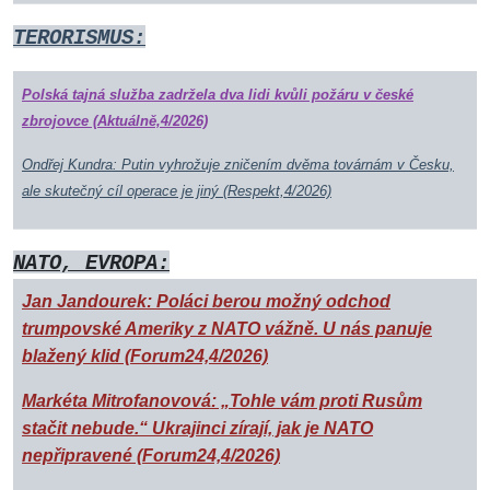
TERORISMUS
:
Polská tajná služba zadržela dva lidi kvůli požáru v české
zbrojovce (Aktuálně,4/2026)
Ondřej Kundra: Putin vyhrožuje zničením dvěma továrnám v Česku,
ale skutečný cíl operace je jiný (Respekt,4/2026)
NATO, EVROPA:
Jan Jandourek: Poláci berou možný odchod
trumpovské Ameriky z NATO vážně. U nás panuje
blažený klid (Forum24,4/2026)
Markéta Mitrofanovová: „Tohle vám proti Rusům
stačit nebude.“ Ukrajinci zírají, jak je NATO
nepřipravené (Forum24,4/2026)