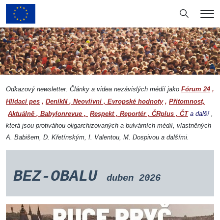
Hledání
Me
Odkazový newsletter. Články a videa nezávislých médií jako
Fórum 24
,
Hlídací pes
,
DeníkN
,
Neovlivní
,
Evropské hodnoty
,
Přítomnost,
Aktuálně
,
Babylonrevue
,
Respekt
,
Reportér
,
ČRplus
,
ČT
a další
,
která jsou protiváhou oligarchizovaných a bulvárních médií, vlastněných
A. Babišem, D. Křetínským, I. Valentou, M. Dospivou a dalšími.
BEZ-OBALU
duben 2026