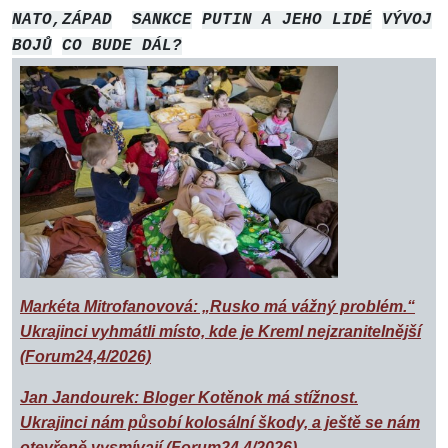
NATO,ZÁPAD
SANKCE
PUTIN A JEHO LIDÉ
VÝVOJ
BOJŮ
CO BUDE DÁL?
Markéta Mitrofanovová: „Rusko má vážný problém.“
Ukrajinci vyhmátli místo, kde je Kreml nejzranitelnější
(Forum24,4/2026)
Jan Jandourek: Bloger Kotěnok má stížnost.
Ukrajinci nám působí kolosální škody, a ještě se nám
otevřeně vysmívají (Forum24,4/2026)