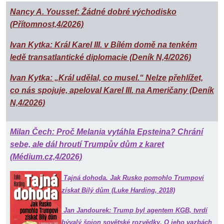
Nancy A. Youssef: Žádné dobré východisko
(Přítomnost,4/2026)
Ivan Kytka: Král Karel III. v Bílém domě na tenkém
ledě transatlantické diplomacie (Deník N,4/2026)
Ivan Kytka: „Král udělal, co musel.“ Nelze přehlížet,
co nás spojuje, apeloval Karel III. na Američany (Deník
N,4/2026)
Milan Čech: Proč Melania vytáhla Epsteina? Chrání
sebe, ale dál hroutí Trumpův dům z karet
(Médium.cz,4/2026)
Tajná dohoda. Jak Rusko pomohlo Trumpovi
získat Bílý dům (Luke Harding, 2018)
Jan Jandourek: Trump byl agentem KGB, tvrdí
bývalý špion sovětské rozvědky. O jeho vazbách