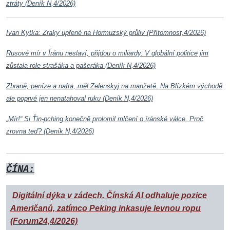
ztráty (Deník N,4/2026)
Ivan Kytka: Zraky upřené na Hormuzský průliv (Přítomnost,4/2026)
Rusové mír v Íránu neslaví, přijdou o miliardy. V globální politice jim
zůstala role strašáka a pašeráka (Deník N,4/2026)
Zbraně, peníze a nafta, měl Zelenskyj na manžetě. Na Blízkém východě
ale poprvé jen nenatahoval ruku (Deník N,4/2026)
„Mír!“ Si Ťin-pching konečně prolomil mlčení o íránské válce. Proč
zrovna teď? (Deník N,4/2026)
ČÍNA:
Digitální dýka v zádech. Čínská AI odhaluje pozice
Američanů, zatímco Peking inkasuje levnou ropu
(Forum24,4/2026)