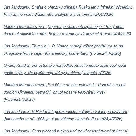
Jan Jandourek: Snaha o ofenzivu přinesla Rusku jen minimální výsledky.
Platí za ně velmi draze, říká analytik Barros (Forum24,4/2026)
Markéta Mitrofanovová: „Nepřítel je stále nebezpečnější.“ Rusy děsí
dosah ukrajinských střel, bojí se o strategický arzenál (Forum24,4/2026)
Jan Jandourek: Trump a J. D. Vance nemají vůbec ponětí, co se na
ukrajinské frontě děje, říká americký komentátor (Forum24,4/2026)
Ondřej Kundra: Šéf estonské rozvědky: Rusové nedokážou doplňovat
padlé vojáky. Na bojišti mají vážný problém (Respekt,4/2026)
Markéta Mitrofanovová: „Prostě se na nás vykvajzli.“ Rusové jsou při
útocích Ukrajinců bezradní, chybí včasné varování i kryty
(Forum24,4/2026)
Jan Jandourek: V Rusku sílí poraženecké nálady a volání po uzavření
„hanebného míru“, stěžuje si proválečný aktivista (Forum24,4/2026)
Jan Jandourek: Cena placená ruskou krví za kilometr čtvereční území