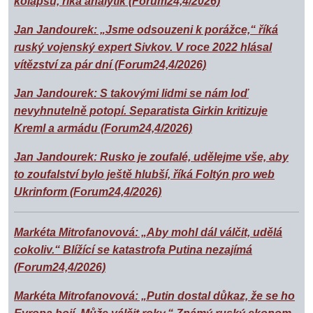
kolapsu, říká analytik (Forum24,4/2026)
Jan Jandourek: „Jsme odsouzeni k porážce,“ říká
ruský vojenský expert Sivkov. V roce 2022 hlásal
vítězství za pár dní (Forum24,4/2026)
Jan Jandourek: S takovými lidmi se nám loď
nevyhnutelně potopí. Separatista Girkin kritizuje
Kreml a armádu (Forum24,4/2026)
Jan Jandourek: Rusko je zoufalé, udělejme vše, aby
to zoufalství bylo ještě hlubší, říká Foltýn pro web
Ukrinform (Forum24,4/2026)
Markéta Mitrofanovová: „Aby mohl dál válčit, udělá
cokoliv.“ Blížící se katastrofa Putina nezajímá
(Forum24,4/2026)
Markéta Mitrofanovová: „Putin dostal důkaz, že se ho