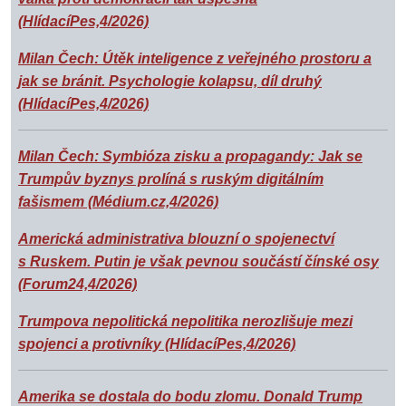
(HlídacíPes,4/2026)
Milan Čech: Útěk inteligence z veřejného prostoru a
jak se bránit. Psychologie kolapsu, díl druhý
(HlídacíPes,4/2026)
Milan Čech: Symbióza zisku a propagandy: Jak se
Trumpův byznys prolíná s ruským digitálním
fašismem (Médium.cz,4/2026)
Americká administrativa blouzní o spojenectví
s Ruskem. Putin je však pevnou součástí čínské osy
(Forum24,4/2026)
Trumpova nepolitická nepolitika nerozlišuje mezi
spojenci a protivníky (HlídacíPes,4/2026)
Amerika se dostala do bodu zlomu. Donald Trump