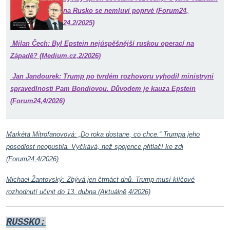
na Rusko se nemluví poprvé (Forum24,
24.2/2025)
Milan Čech: Byl Epstein nejúspěšnější ruskou operací na
Západě? (Medium.cz,2/2026)
Jan Jandourek: Trump po tvrdém rozhovoru vyhodil ministryni
spravedlnosti Pam Bondiovou. Důvodem je kauza Epstein
(Forum24,4/2026)
Markéta Mitrofanovová: „Do roka dostane, co chce.“ Trumpa jeho
posedlost neopustila. Vyčkává, než spojence přitlačí ke zdi
(Forum24,4/2026)
Michael Žantovský: Zbývá jen čtrnáct dnů. Trump musí klíčové
rozhodnutí učinit do 13. dubna (Aktuálně,4/2026)
RUSSKO: