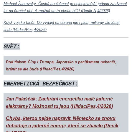
Michael Žantovský: Česká společnost je nejbojovnější jednou za dvacet
let na čtrnáct dní. A možná se ta chvíle blíží (Deník N,4/2026)
Když vojsko tančí. Do výdajů na obranu jde i ples, miliardy ale létají
jinde (HlídacíPes,4/2026)
SVĚT:
Pod tlakem Číny i Trumpa. Japonsko s pacifismem nekončí,
bránit se ale bude (HlídacíPes,4/2026)
ENERGETICKÁ BEZPEČNOST:
Jan Palaščák: Zachrání energetiku malé jaderné
elektrárny? Možnosti tu jsou (HlídacíPes,4/2026)
Chyba, kterou nejde napravit. Německo se znovu
dohaduje o jaderné energii, které se zbavilo (Deník