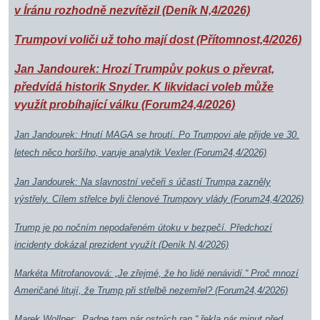
v Íránu rozhodně nezvítězil (Deník N,4/2026)
Trumpovi voliči už toho mají dost (Přítomnost,4/2026)
Jan Jandourek: Hrozí Trumpův pokus o převrat,
předvídá historik Snyder. K likvidaci voleb může
využít probíhající válku (Forum24,4/2026)
Jan
Jandourek: Hnutí MAGA se hroutí. Po Trumpovi ale přijde ve 30.
letech něco horšího, varuje analytik Vexler (Forum24,4/2026)
Jan Jandourek: Na slavnostní večeři s účastí Trumpa zazněly
výstřely. Cílem střelce byli členové Trumpovy vlády (Forum24,4/2026)
Trump je po nočním nepodařeném útoku v bezpečí. Předchozí
incidenty dokázal prezident využít (Deník N,4/2026)
Markéta Mitrofanovová: „Je zřejmé, že ho lidé nenávidí.“ Proč mnozí
Američané litují, že Trump při střelbě nezemřel? (Forum24,4/2026)
Marek Wollner: „Padne tam pár ostrých ran,“ řekla pár minut před