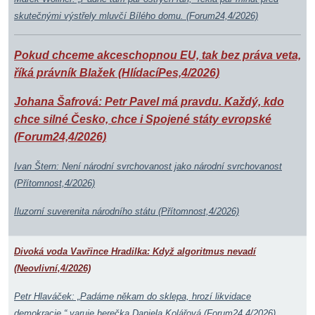
skutečnými výstřely mluvčí Bílého domu. (Forum24,4/2026)
Pokud chceme akceschopnou EU, tak bez práva veta,
říká právník Blažek (HlídacíPes,4/2026)
Johana Šafrová: Petr Pavel má pravdu. Každý, kdo
chce silné Česko, chce i Spojené státy evropské
(Forum24,4/2026)
Ivan Štern: Není národní svrchovanost jako národní svrchovanost
(Přítomnost,4/2026)
Iluzorní suverenita národního státu (Přítomnost,4/2026)
Divoká voda Vavřince Hradilka: Když algoritmus nevadí
(Neovlivní,4/2026)
Petr Hlaváček: „Padáme někam do sklepa, hrozí likvidace
demokracie,“ varuje herečka Daniela Kolářová (Forum24,4/2026)