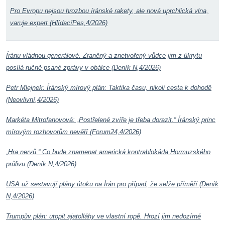
Pro Evropu nejsou hrozbou íránské rakety, ale nová uprchlická vlna,
varuje expert (HlídacíPes,4/2026)
Íránu vládnou generálové. Zraněný a znetvořený vůdce jim z úkrytu
posílá ručně psané zprávy v obálce (Deník N,4/2026)
Petr Mlejnek: Íránský mírový plán: Taktika času, nikoli cesta k dohodě
(Neovlivní,4/2026)
Markéta Mitrofanovová: „Postřelené zvíře je třeba dorazit.“ Íránský princ
mírovým rozhovorům nevěří (Forum24,4/2026)
„Hra nervů.“ Co bude znamenat americká kontrablokáda Hormuzského
průlivu (Deník N,4/2026)
USA už sestavují plány útoku na Írán pro případ, že selže příměří (Deník
N,4/2026)
Trumpův plán: utopit ajatolláhy ve vlastní ropě. Hrozí jim nedozírné