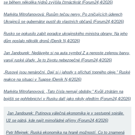
se během několika týdnů zvýšila čtrnáctkrát (Forum24,4/2026)
Markéta Mitrofanovová: Rusům tečou nervy. Po zničujících úderech
Ukrajinců se gubernátor pustil do vlastních občanů (Forum24,4/2026)
Rusko se pokusilo zabít poradce ukrajinského ministra obrany. Na jeho
dům poslalo několik dronů (Deník N,4/2026)
Jan Jandourek: Nedávejte si na auta symbol Z a nenoste zelenou barvu,
varují ruské úřady. Je to životu nebezpečné (Forum24,4/2026)
„Rusové jsou nenároční. Dají si i jahody s příchutí topného oleje.“ Ruské
reakce na situaci v Tuapse (Deník N,4/2026)
Markéta Mitrofanovová: „Tato čísla nemají obdoby.“ Kvůli ztrátám na
bojišti se pohřebnictví v Rusku daří jako nikdy předtím (Forum24,4/2026)
Jan Jandourek: Putinova válečná ekonomika je v sestupné spirále.
Už se pátrá, kde najít mimořádné příjmy (Forum24,4/2026)
Petr Mlejnek: Ruská ekonomika na hraně možností. Co to znamená