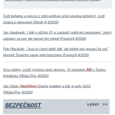
Svět bohatne a nejvíce z toho profituje úzká skupina bohatých, tvrdí
zpráva o nerovnosti (Deník N,4/2026)
Jan Jandourek: I lidé s nižším IQ si zaslouží politické zastoupení. Jejich
zástupci na tom ale nemají být stejně (Forum24,4/2026)
Petr Hlaváček: „Jsou to často dobří lidé, ale klidně nás postaví ke zdi.“
Novinář Šimečka varuje před fašismem (Forum24,4/2026)
Více ruštiny, zrušit výchovu proti rasismu. To požaduje
AfD
v Sasku-
Anhaltsku (HlídacíPes,4/2026)
Jan Urban:
Havlíčkovi
šťastní poddaní a kdo je tady Ježíš
(HlídacíPes,4/2026)
BEZPEČNOST
výběr >>