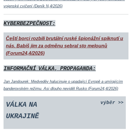
vojenské cvičení (Deník N,4/2026)
KYBERBEZPEČNOST:
Čeští borci rozbili brutální ruské špionážní spiknutí u
nás. Babiš jim za odměnu sebral sto melounů
(Forum24,4/2026)
INFORMAČNÍ
VÁLKA,
PROPAGANDA:
Jan Jandourek: Medveděv halucinuje o upadající Evropě a umírajícím
banderovském režimu. Asi dlouho neviděl Rusko (Forum24,4/2026)
>>
výběr
VÁLKA
NA
UKRAJINĚ