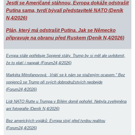
Jestli se Američané stáhnou, Evropa dokáže odstrašit
Putina sama, tvrdí bývalí představitelé NATO (Deník
N,4/2026)
Plán, který má odstrašit Putina. Jak se Německo
připravuje na obranu před Ruskem (Deník N,4/2026)
Evropa stále potřebuje Spojené státy. Trump by si měl ale uvědomit,
že to platí i naopak (Forum24,4/2026)
Markéta Mitrofanovová: „Vrátí se k nám se staženým ocasem.“ Bez
spojenců se Trump při svých dobrodružstvích neobejde
(Forum24,4/2026)
Lídr NATO Rutte u Trumpa v Bílém domě pohořel. Nebyla zveřejněna
ani fotografie (Deník N,4/2026)
Bez amerických vojáků: Evropa stojí před tvrdou realitou
(Forum24,4/2026)