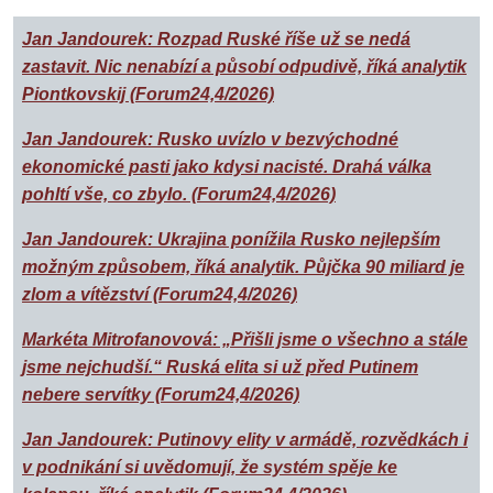
Jan Jandourek: Rozpad Ruské říše už se nedá
zastavit. Nic nenabízí a působí odpudivě, říká analytik
Piontkovskij (Forum24,4/2026)
Jan Jandourek: Rusko uvízlo v bezvýchodné
ekonomické pasti jako kdysi nacisté. Drahá válka
pohltí vše, co zbylo. (Forum24,4/2026)
Jan Jandourek: Ukrajina ponížila Rusko nejlepším
možným způsobem, říká analytik. Půjčka 90 miliard je
zlom a vítězství (Forum24,4/2026)
Markéta Mitrofanovová: „Přišli jsme o všechno a stále
jsme nejchudší.“ Ruská elita si už před Putinem
nebere servítky (Forum24,4/2026)
Jan Jandourek: Putinovy elity v armádě, rozvědkách i
v podnikání si uvědomují, že systém spěje ke