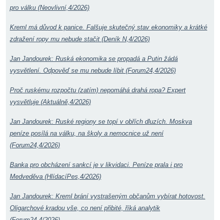
pro válku (Neovlivní,4/2026)
Kreml má důvod k panice. Falšuje skutečný stav ekonomiky a krátké
zdražení ropy mu nebude stačit (Deník N,4/2026)
Jan Jandourek: Ruská ekonomika se propadá a Putin žádá
vysvětlení. Odpověď se mu nebude líbit (Forum24,4/2026)
Proč ruskému rozpočtu (zatím) nepomáhá drahá ropa? Expert
vysvětluje (Aktuálně,4/2026)
Jan Jandourek: Ruské regiony se topí v obřích dluzích. Moskva
peníze posílá na válku, na školy a nemocnice už není
(Forum24,4/2026)
Banka pro obcházení sankcí je v likvidaci. Peníze prala i pro
Medveděva (HlídacíPes,4/2026)
Jan Jandourek: Kreml brání vystrašeným občanům vybírat hotovost.
Oligarchové kradou vše, co není přibité, říká analytik
(Forum24,4/2026)