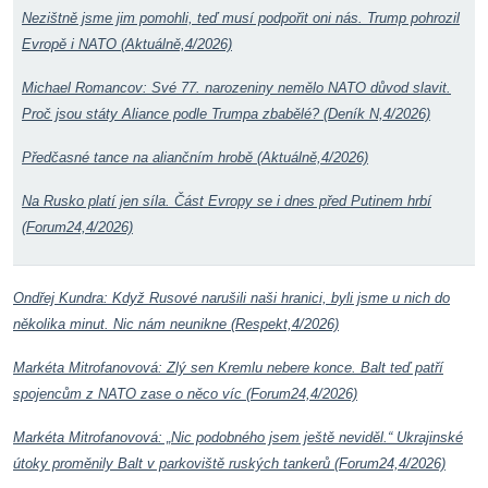
Nezištně jsme jim pomohli, teď musí podpořit oni nás. Trump pohrozil
Evropě i NATO (Aktuálně,4/2026)
Michael Romancov: Své 77. narozeniny nemělo NATO důvod slavit.
Proč jsou státy Aliance podle Trumpa zbabělé? (Deník N,4/2026)
Předčasné tance na aliančním hrobě (Aktuálně,4/2026)
Na Rusko platí jen síla. Část Evropy se i dnes před Putinem hrbí
(Forum24,4/2026)
Ondřej Kundra: Když Rusové narušili naši hranici, byli jsme u nich do
několika minut. Nic nám neunikne (Respekt,4/2026)
Markéta Mitrofanovová: Zlý sen Kremlu nebere konce. Balt teď patří
spojencům z NATO zase o něco víc (Forum24,4/2026)
Markéta Mitrofanovová: „Nic podobného jsem ještě neviděl.“ Ukrajinské
útoky proměnily Balt v parkoviště ruských tankerů (Forum24,4/2026)