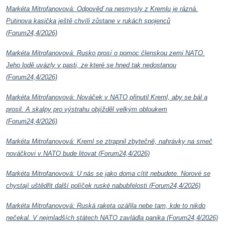
Markéta Mitrofanovová: Odpověď na nesmysly z Kremlu je rázná.
Putinova kasička ještě chvíli zůstane v rukách spojenců
(Forum24,4/2026)
Markéta Mitrofanovová: Rusko prosí o pomoc členskou zemi NATO.
Jeho lodě uvázly v pasti, ze které se hned tak nedostanou
(Forum24,4/2026)
Markéta Mitrofanovová: Nováček v NATO přinutil Kreml, aby se bál a
prosil. A skalpy pro výstrahu objížděl velkým obloukem
(Forum24,4/2026)
Markéta Mitrofanovová: Kreml se ztrapnil zbytečně, nahrávky na smeč
nováčkovi v NATO bude litovat (Forum24,4/2026)
Markéta Mitrofanovová: U nás se jako doma cítit nebudete. Norové se
chystají uštědřit další políček ruské nabubřelosti (Forum24,4/2026)
Markéta Mitrofanovová: Ruská raketa ozářila nebe tam, kde to nikdo
nečekal. V nejmladších státech NATO zavládla panika (Forum24,4/2026)