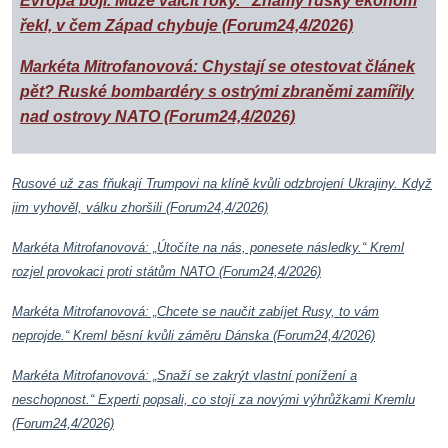
Evropa bojí. Může válčit roky.“ Známý ruský ekonom
řekl, v čem Západ chybuje (Forum24,4/2026)
Markéta Mitrofanovová: Chystají se otestovat článek
pět? Ruské bombardéry s ostrými zbraněmi zamířily
nad ostrovy NATO (Forum24,4/2026)
Rusové už zas fňukají Trumpovi na klíně kvůli odzbrojení Ukrajiny. Když
jim vyhověl, válku zhoršili (Forum24,4/2026)
Markéta Mitrofanovová: „Útočíte na nás, ponesete následky.“ Kreml
rozjel provokaci proti státům NATO (Forum24,4/2026)
Markéta Mitrofanovová: „Chcete se naučit zabíjet Rusy, to vám
neprojde.“ Kreml běsní kvůli záměru Dánska (Forum24,4/2026)
Markéta Mitrofanovová: „Snaží se zakrýt vlastní ponížení a
neschopnost.“ Experti popsali, co stojí za novými výhrůžkami Kremlu
(Forum24,4/2026)