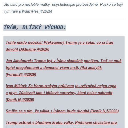
Sto tisíc pro nezletilé matky, psychoterapie pro bezdětné. Rusko se bojí
vymírání (HlídacíPes,4/2026)
ÍRÁN, BLÍZKÝ VÝCHOD:
Tohle nikdo nečekal! Překvapený Trump je v šoku, co si Írán
dovolil (Aktuálně,4/2026)
Jan Jandourek: Trump byl v Íránu skutečně ponížen. Teď se muž
trpící megalomanií a demencí všem mstí, říká analytik
(Forum24,4/2026)
Ivan Mikloš: Za Hormuzským průlivem je uvězněná nejen ropa
a plyn. Zůstávají tam i klíčové suroviny, které nelze nahradit
(Deník N,4/2026)
Smiřte se s tím, že válka s Íránem bude dlouhá (Deník N,5/2026)
Trump ustrnul v bludném kruhu války. Přehnané chvástání mu