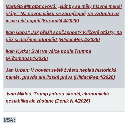
Markéta Mitrofanovová: „Bát by se měly hlavně menší
státy.“ Na novou válku se zbrojí tajně, ve vzduchu už
je ale cítit napětí (Forum24,4/2026)
Ivan Gabal: Jak přežít současnost? Klíčové otázky, na
něž si dlužíme odpověď (HlídacíPes,4/2026)
Ivan Kytka: Svět ve válce podle Trumpa
(Přítomnost,4/2026)
Jan Urban: V novém světě žvástu neplatí historická
paměť, pravda ani lidská práva (HlídacíPes,4/2026)
Ivan Mikloš: Trump jednou skončí, ekonomická
nestabilita ale zůstane (Deník N,4/2026)
USA: