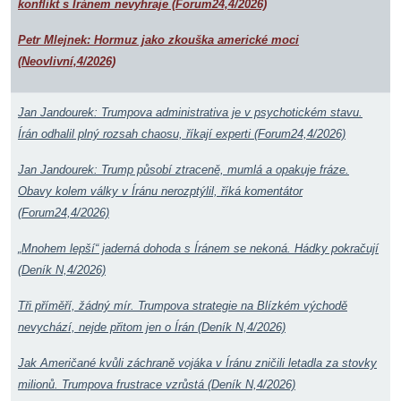
konflikt s Íránem nevyhraje (Forum24,4/2026)
Petr Mlejnek: Hormuz jako zkouška americké moci
(Neovlivní,4/2026)
Jan Jandourek: Trumpova administrativa je v psychotickém stavu.
Írán odhalil plný rozsah chaosu, říkají experti (Forum24,4/2026)
Jan Jandourek: Trump působí ztraceně, mumlá a opakuje fráze.
Obavy kolem války v Íránu nerozptýlil, říká komentátor
(Forum24,4/2026)
„Mnohem lepší“ jaderná dohoda s Íránem se nekoná. Hádky pokračují
(Deník N,4/2026)
Tři příměří, žádný mír. Trumpova strategie na Blízkém východě
nevychází, nejde přitom jen o Írán (Deník N,4/2026)
Jak Američané kvůli záchraně vojáka v Íránu zničili letadla za stovky
milionů. Trumpova frustrace vzrůstá (Deník N,4/2026)