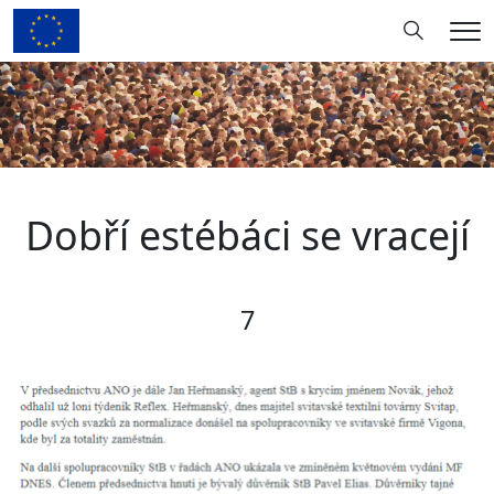
Hledání
Me
Dobří estébáci se vracejí
7