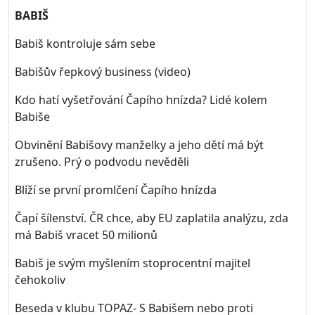
BABIŠ
Babiš kontroluje sám sebe
Babišův řepkový business (video)
Kdo hatí vyšetřování Čapího hnízda? Lidé kolem
Babiše
Obvinění Babišovy manželky a jeho dětí má být
zrušeno. Prý o podvodu nevěděli
Blíží se první promlčení Čapího hnízda
Čapí šílenství. ČR chce, aby EU zaplatila analýzu, zda
má Babiš vracet 50 milionů
Babiš je svým myšlením stoprocentní majitel
čehokoliv
Beseda v klubu TOPAZ- S Babišem nebo proti