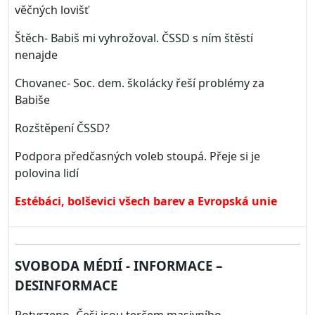
věčných lovišť
Štěch- Babiš mi vyhrožoval. ČSSD s ním štěstí
nenajde
Chovanec- Soc. dem. školácky řeší problémy za
Babiše
Rozštěpení ČSSD?
Podpora předčasných voleb stoupá. Přeje si je
polovina lidí
Estébáci, bolševici všech barev a Evropská unie
SVOBODA MÉDIÍ - INFORMACE –
DESINFORMACE