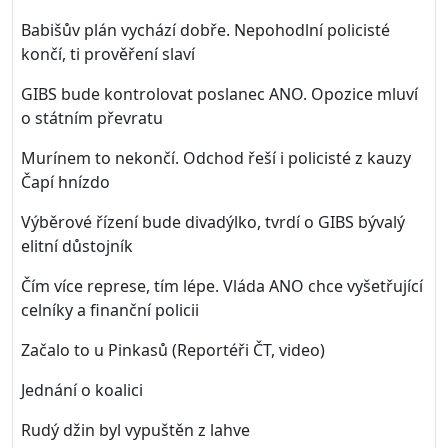
Babišův plán vychází dobře. Nepohodlní policisté
končí, ti prověření slaví
GIBS bude kontrolovat poslanec ANO. Opozice mluví
o státním převratu
Murínem to nekončí. Odchod řeší i policisté z kauzy
Čapí hnízdo
Výběrové řízení bude divadýlko, tvrdí o GIBS bývalý
elitní důstojník
Čím více represe, tím lépe. Vláda ANO chce vyšetřující
celníky a finanční policii
Začalo to u Pinkasů (Reportéři ČT, video)
Jednání o koalici
Rudý džin byl vypuštěn z lahve