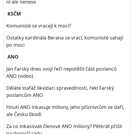
ni ale nenese
KSČM
Komunisté se vracejí k moci?
Ostatky kardinála Berana se vrací, komunisté sahají
po moci
ANO
Jan Farský dnes svojí řečí nepotěšil část poslanců
ANO (video)
Děláte stafáž likvidaci spravedlnosti, řekl Farský
poslancům ANO
Hnutí ANO inkasuje miliony, jeho příznivcům se daří,
ale Česku škodí
Za co inkasovali členové ANO miliony? Pětkrát přišli
na dozorčí radu