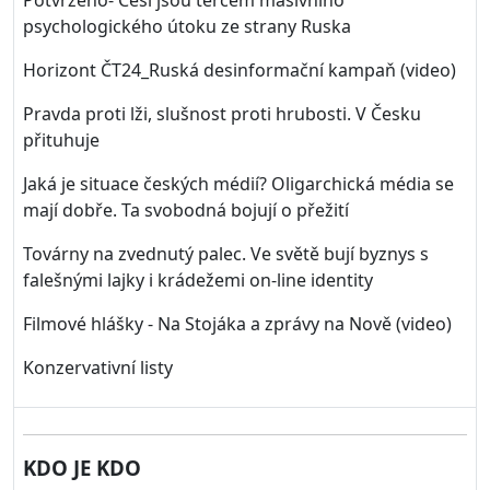
Potvrzeno- Češi jsou terčem masivního
psychologického útoku ze strany Ruska
Horizont ČT24_Ruská desinformační kampaň (video)
Pravda proti lži, slušnost proti hrubosti. V Česku
přituhuje
Jaká je situace českých médií? Oligarchická média se
mají dobře. Ta svobodná bojují o přežití
Továrny na zvednutý palec. Ve světě bují byznys s
falešnými lajky i krádežemi on-line identity
Filmové hlášky - Na Stojáka a zprávy na Nově (video)
Konzervativní listy
KDO JE KDO