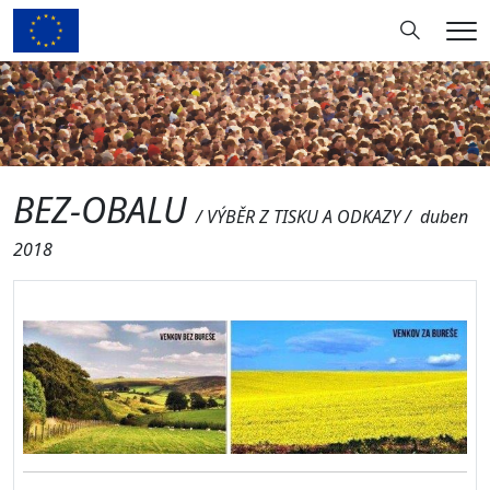
Hledání
Me
BEZ-OBALU
/ VÝBĚR Z TISKU A ODKAZY / duben
2018