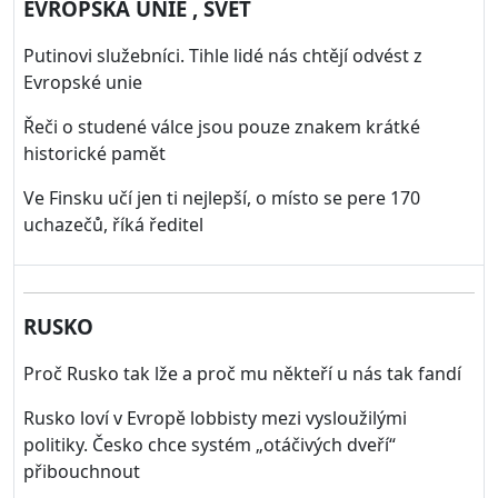
EVROPSKÁ UNIE , SVĚT
Putinovi služebníci. Tihle lidé nás chtějí odvést z
Evropské unie
Řeči o studené válce jsou pouze znakem krátké
historické pamět
Ve Finsku učí jen ti nejlepší, o místo se pere 170
uchazečů, říká ředitel
RUSKO
Proč Rusko tak lže a proč mu někteří u nás tak fandí
Rusko loví v Evropě lobbisty mezi vysloužilými
politiky. Česko chce systém „otáčivých dveří“
přibouchnout