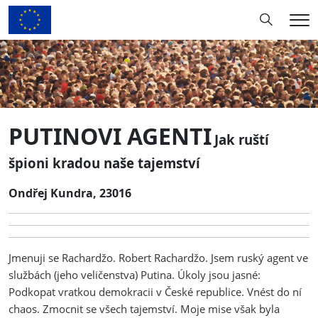
Hledání
Me
PUTINOVI AGENTI
Jak ruští
špioni kradou naše tajemství
Ondřej Kundra, 23016
Jmenuji se Rachardžo. Robert Rachardžo. Jsem ruský agent ve
službách (jeho veličenstva) Putina. Úkoly jsou jasné:
Podkopat vratkou demokracii v České republice. Vnést do ní
chaos. Zmocnit se všech tajemství. Moje mise však byla