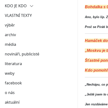
KDO JE KDO
Bohdalka s 
VLASTNÍ TEXTY
demokraté
Ano, bylo líp. 
výběr
putinovy páté kolony
Proč se Piráti 
archiv
šedá zóna
Hamáček dost
média
„Moskvu je t
novináři, publicisté
Šťastné pond
literatura
Kdo pomohl O
weby
facebook
„Nechápu, co p
o nás
„Ještě jsem to 
aktuální
Jen rozdáváme a