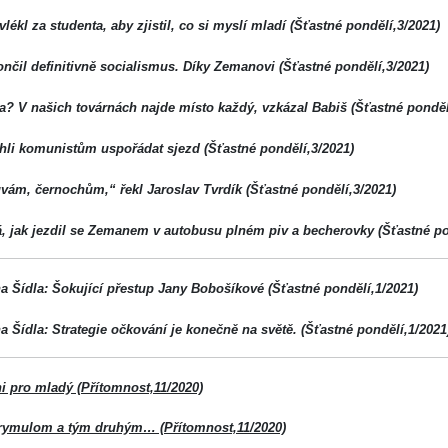
vlékl za studenta, aby zjistil, co si myslí mladí (Šťastné pondělí,3/2021)
nčil definitivně socialismus. Díky Zemanovi (Šťastné pondělí,3/2021)
a? V našich továrnách najde místo každý, vzkázal Babiš (Šťastné ponděl
li komunistům uspořádat sjezd (Šťastné pondělí,3/2021)
ám, černochům,“ řekl Jaroslav Tvrdík (Šťastné pondělí,3/2021)
, jak jezdil se Zemanem v autobusu plném piv a becherovky (Šťastné po
a Šídla: Šokující přestup Jany Bobošíkové (Šťastné pondělí,1/2021)
a Šídla: Strategie očkování je konečně na světě. (Šťastné pondělí,1/2021
i pro mladý (Přítomnost,11/2020)
Prymulom a tým druhým… (Přítomnost,11/2020)