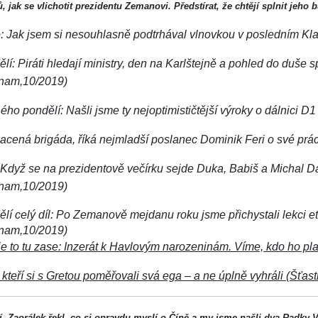
ů, jak se vlichotit prezidentu Zemanovi. Předstírat, že chtějí splnit jeh
lo: Jak jsem si nesouhlasně podtrhával vlnovkou v posledním 
lí: Piráti hledají ministry, den na Karlštejně a pohled do duše
nam,10/2019)
ho pondělí: Našli jsme ty nejoptimističtější výroky o dálnici 
lacená brigáda, říká nejmladší poslanec Dominik Feri o své pr
Když se na prezidentově večírku sejde Duka, Babiš a Michal Da
nam,10/2019)
lí celý díl: Po Zemanově mejdanu roku jsme přichystali lekci eti
nam,10/2019)
je to tu zase: Inzerát k Havlovým narozeninám. Víme, kdo ho plat
 kteří si s Gretou poměřovali svá ega – a ne úplně vyhráli (Šťas
í- Zaorálek řekl, co si opravdu myslí o Číně a my jsme našli dva Radk