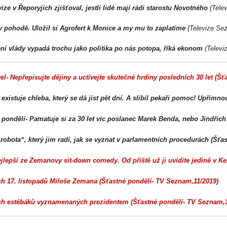
vize v Řeporyjích zjišťoval, jestli lidé mají rádi starostu Novotného
(Telev
v pohodě. Uložil si Agrofert k Monice a my mu to zaplatíme
(Televize Sez
ní vlády vypadá trochu jako politika po nás potopa, říká ekonom
(Televi
el- Nepřepisujte dějiny a uctívejte skutečné hrdiny posledních 30 let (Š
že existuje chleba, který se dá jíst pět dní. A slíbil pekaři pomoc! Upřím
pondělí- Pamatuje si za 30 let víc poslanec Marek Benda, nebo Jindřich
i „robota“, který jim radí, jak se vyznat v parlamentních procedurách (Šť
jlepší ze Zemanovy sit-down comedy. Od příště už ji uvidíte jedině v K
ch 17. listopadů Miloše Zemana (Šťastné pondělí- TV Seznam,11/2019)
ch estébáků vyznamenaných prezidentem (Šťastné pondělí- TV Seznam,1