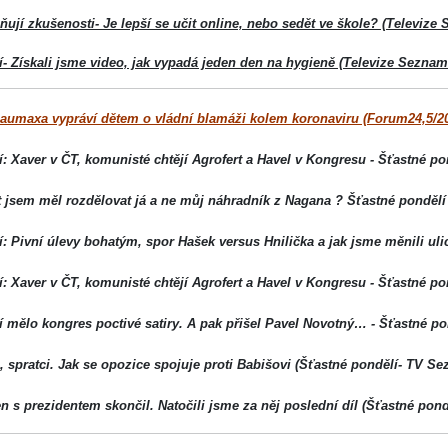
ěňují zkušenosti- Je lepší se učit online, nebo sedět ve škole? (Televize
- Získali jsme video, jak vypadá jeden den na hygieně (Televize Seznam 
Baumaxa vypráví dětem o vládní blamáži kolem koronaviru (Forum24,5/2
: Xaver v ČT, komunisté chtějí Agrofert a Havel v Kongresu - Šťastné p
t jsem měl rozdělovat já a ne můj náhradník z Nagana ? Šťastné pondělí
: Pivní úlevy bohatým, spor Hašek versus Hnilička a jak jsme měnili uli
: Xaver v ČT, komunisté chtějí Agrofert a Havel v Kongresu - Šťastné p
í mělo kongres poctivé satiry. A pak přišel Pavel Novotný… - Šťastné p
i, spratci. Jak se opozice spojuje proti Babišovi (Šťastné pondělí- TV S
 s prezidentem skončil. Natočili jsme za něj poslední díl (Šťastné pon