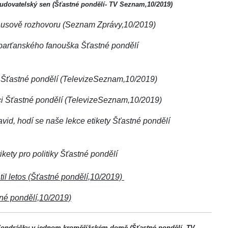
o budovatelský sen (Šťastné pondělí- TV Seznam,10/2019)
Klausově rozhovoru (Seznam Zprávy,10/2019)
 sparťanského fanouška Šťastné pondělí
D1 Šťastné pondělí (TelevizeSeznam,10/2019)
áci Šťastné pondělí (TelevizeSeznam,10/2019)
vid, hodí se naše lekce etikety Šťastné pondělí
kety pro politiky Šťastné pondělí
il letos (Šťastné pondělí,10/2019)
tné pondělí,10/2019)
y Vondráčky v jednom kroměřížském domě (Šťastné pondělí- TV