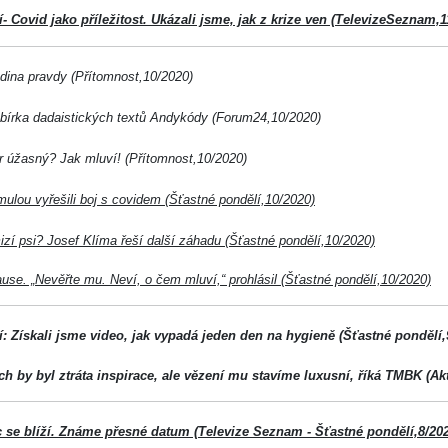
- Covid jako příležitost. Ukázali jsme, jak z krize ven (TelevizeSeznam,1
dina pravdy (Přítomnost,10/2020)
sbírka dadaistických textů Andykódy (Forum24,10/2020)
r úžasný? Jak mluví! (Přítomnost,10/2020)
ulou vyřešili boj s covidem (Šťastné pondělí,10/2020)
zí psi? Josef Klíma řeší další záhadu (Šťastné pondělí,10/2020)
use. „Nevěřte mu. Neví, o čem mluví,“ prohlásil (Šťastné pondělí,10/2020)
: Získali jsme video, jak vypadá jeden den na hygieně (Šťastné pondělí,
ch by byl ztráta inspirace, ale vězení mu stavíme luxusní, říká TMBK (Ak
se blíží. Známe přesné datum (Televize Seznam - Šťastné pondělí,8/202