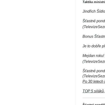
Taktika ministr
Jindřich Šíd
Šťastné pondě
(TelevizeSez
Bonus Šťastné
Je to dobře p
Mejdan roku! 
(TelevizeSez
Šťastné pondě
(TelevizeSez
Po 30 letech 
TOP 5 siláků,
Šťastné ponděl