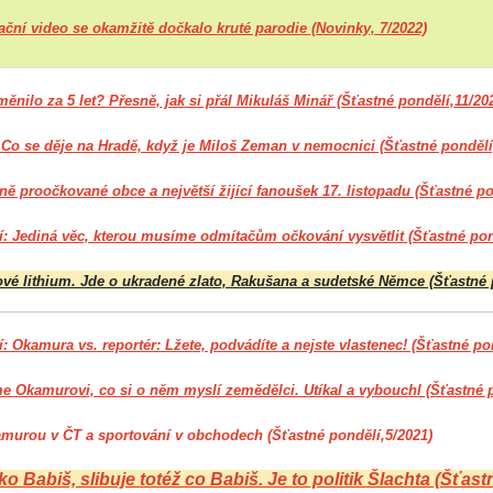
ční video se okamžitě dočkalo kruté parodie (Novinky, 7/2022)
ěnilo za 5 let? Přesně, jak si přál Mikuláš Minář (Šťastné pondělí,11/20
. Co se děje na Hradě, když je Miloš Zeman v nemocnici (Šťastné pondělí
ě proočkované obce a největší žijící fanoušek 17. listopadu (Šťastné po
í: Jediná věc, kterou musíme odmítačům očkování vysvětlit (Šťastné pon
ové lithium. Jde o ukradené zlato, Rakušana a sudetské Němce (Šťastné 
: Okamura vs. reportér: Lžete, podvádíte a nejste vlastenec! (Šťastné po
me Okamurovi, co si o něm myslí zemědělci. Utíkal a vybouchl (Šťastné 
murou v ČT a sportování v obchodech (Šťastné pondělí,5/2021)
o Babiš, slibuje totéž co Babiš. Je to politik Šlachta (Šťast