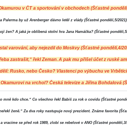
Okamurou v ČT a sportování v obchodech (Šťastné pondělí
Za Palerma by už Arenberger dávno letěl z vlády (Šťastné pondělí,5/2021)
bojí žen? A jaká je oblíbená stolní hra Jana Hamáčka? (Šťastné pondělí,5
al varování, aby nejezdil do Moskvy (Šťastné pondělí,4/20
řeba zastrašit,“ řekl Zeman. A pak mu přišel účet z ruské a
ělí: Rusko, nebo Česko? Vlastenci po výbuchu ve Vrběticí
kamurovi na vrchol? Česká televize a Jiřina Bohdalová (Š
o mně kdo chce.“ Co všechno řekl Babiš za rok o covidu (Šťastné pondě
neřekl ženě.“ Za dva roky nastupuje nový prezident. Známe favorita (Šťa
 vracíme se před rok 1989, zlobí se rebelové v ANO (Šťastné pondělí,3/