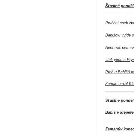
Šťastné pondělí
Prvňáci aneb Ho
Babišovi vyjde 
Není náš premié
Jak jsme s Prym
Proč u Babišů mi
Zeman urazil Kla
Šťastné pondělí
Babiš v klepete
Zemanův konec 