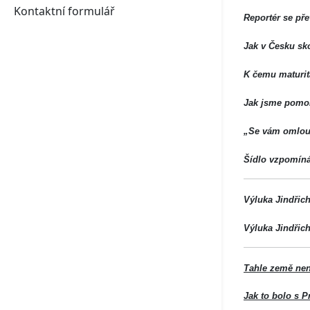
Kontaktní formulář
Reportér se pře
Jak v Česku sko
K čemu maturit
Jak jsme pomoh
„Se vám omlouv
Šídlo vzpomíná
Výluka Jindřich
Výluka Jindřich
Tahle země nen
Jak to bolo s 