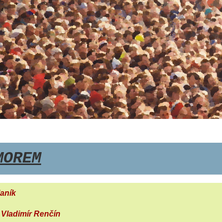
MOREM
aník
l Vladimír Renčín