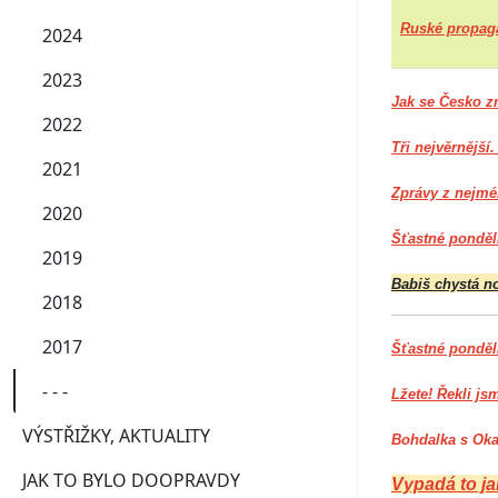
Ruské propaga
2024
2023
Jak se Česko zm
2022
Tři nejvěrnější
2021
Zprávy z nejmén
2020
Šťastné ponděl
2019
Babiš chystá n
2018
2017
Šťastné pondělí
- - -
Lžete! Řekli js
VÝSTŘIŽKY, AKTUALITY
Bohdalka s Oka
JAK TO BYLO DOOPRAVDY
Vypadá to jak