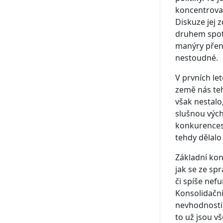
koncentrovat
Diskuze jej z
druhem spotř
manýry přene
nestoudné.
V prvních le
země nás teh
však nestalo
slušnou vých
konkurencesc
tehdy dělalo
Základní kon
jak se ze sp
či spíše nef
Konsolidační
nevhodnosti 
to už jsou v