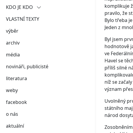
komplikuje ž
KDO JE KDO
pravilo, že 
VLASTNÍ TEXTY
demokraté
Bylo třeba je
Jeden z mno
výběr
putinovy páté kolony
Byl jsem prvn
archiv
šedá zóna
hodnotově ja
ve Federální
média
Havel se těc
novináři, publicisté
příliš silné
komplikovalo 
literatura
níž se začal
význam přesá
weby
Uvolněný pro
facebook
státního maj
o nás
národ dosyta
aktuální
Zosobněním t