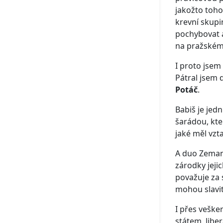
jakožto toho
krevní skupi
pochybovat a
na pražském 
I proto jsem
Pátral jsem 
Potáč
.
Babiš je jed
šarádou, kte
jaké měl vzt
A duo Zeman-
zárodky jeji
považuje za 
mohou slavit 
I přes vešk
státem, libe