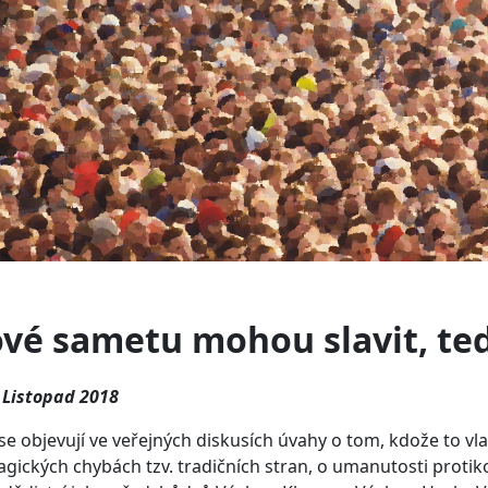
ové sametu mohou slavit, ted
 Listopad 2018
se objevují ve veřejných diskusích úvahy o tom, kdože to vla
ragických chybách tzv. tradičních stran, o umanutosti prot