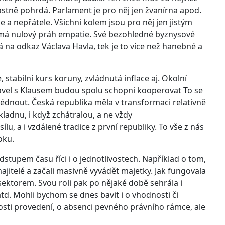
astně pohrdá. Parlament je pro něj jen žvanírna apod.
je a nepřátele. Všichni kolem jsou pro něj jen jistým
t má nulový práh empatie. Své bezohledné byznysové
 na odkaz Václava Havla, tek je to více než hanebné a
stabilní kurs koruny, zvládnutá inflace aj. Okolní
Havel s Klausem budou spolu schopni kooperovat To se
hlédnout. Česká republika měla v transformaci relativně
kladnu, i když zchátralou, a ne vždy
u, a i vzdálené tradice z první republiky. To vše z nás
oku.
stupem času říci i o jednotlivostech. Například o tom,
ajitelé a začali masivně vyvádět majetky. Jak fungovala
ektorem. Svou roli pak po nějaké době sehrála i
d. Mohli bychom se dnes bavit i o vhodnosti či
losti provedení, o absenci pevného právního rámce, ale