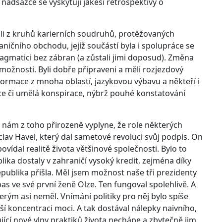
nadsázce se vyskytují jakési retrospektivy o
ali z kruhů karierních soudruhů, protěžovaných
ničního obchodu, jejíž součástí byla i spolupráce se
pragmatici bez zábran (a zůstali jimi doposud). Změna
možnosti. Byli dobře připraveni a měli rozjezdový
nformace z mnoha oblastí, jazykovou výbavu a někteří i
kce či umělá konspirace, nýbrž pouhé konstatování
 nám z toho přirozeně vyplyne, že role některých
áclav Havel, který dal sametové revoluci svůj podpis. On
vídal realitě života většinové společnosti. Bylo to
ika dostaly v zahraničí vysoký kredit, zejména díky
epublika přišla. Měl jsem možnost naše tři prezidenty
s ve své první ženě Olze. Ten fungoval spolehlivě. A
kterým asi neměl. Vnímání politiky pro něj bylo spíše
í koncentraci moci. A tak dostával nálepky naivního,
jící nové vlny praktiků života nechápe a zbytečně jim