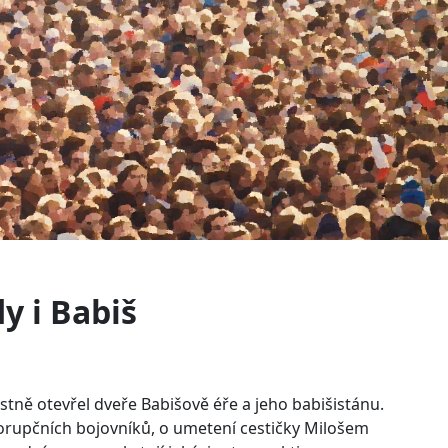
y i Babiš
stně otevřel dveře Babišově éře a jeho babišistánu.
ikorupčních bojovníků, o umetení cestičky Milošem