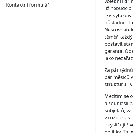
volební lídr
Kontaktní formulář
již nebude a
tzv. vyfasov
důkladně. To 
Nesrovnateln
téměř každý 
postavit stan
garanta. Ope
jako nezařaz
Za pár týdnů
pár měsíců v
strukturu i 
Mezitím se o
a souhlasil 
subjektů, vz
v rozporu s 
okysličují ž
politiky. To 