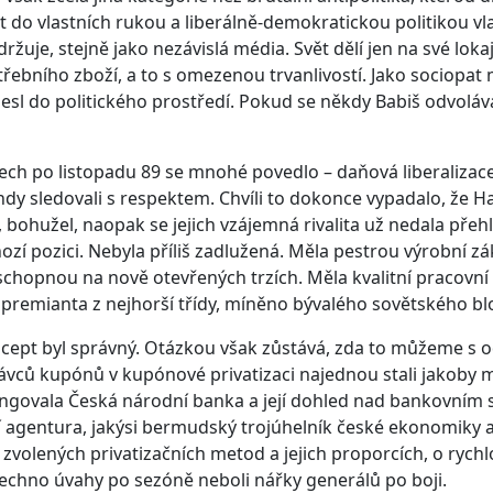
 do vlastních rukou a liberálně-demokratickou politikou vl
držuje, stejně jako nezávislá média. Svět dělí jen na své loka
ebního zboží, a to s omezenou trvanlivostí. Jako sociopa
sl do politického prostředí. Pokud se někdy Babiš odvolává
tech po listopadu 89 se mnohé povedlo – daňová liberalizace, 
dy sledovali s respektem. Chvíli to dokonce vypadalo, že 
, bohužel, naopak se jejich vzájemná rivalita už nedala pře
ozí pozici. Nebyla příliš zadlužená. Měla pestrou výrobní zá
hopnou na nově otevřených trzích. Měla kvalitní pracovní síl
 premianta z nejhorší třídy, míněno bývalého sovětského bl
cept byl správný. Otázkou však zůstává, zda to můžeme s od
rávců kupónů v kupónové privatizaci najednou stali jakoby m
ungovala Česká národní banka a její dohled nad bankovním s
 agentura, jakýsi bermudský trojúhelník české ekonomiky at
zvolených privatizačních metod a jejich proporcích, o rych
šechno úvahy po sezóně neboli nářky generálů po boji.