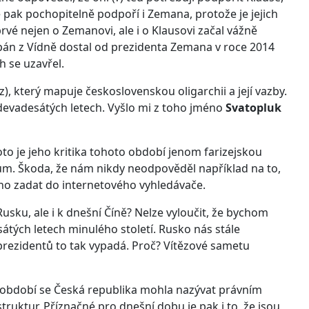
e pak pochopitelně podpoří i Zemana, protože je jejich
prvé nejen o Zemanovi, ale i o Klausovi začal vážně
 pán z Vídně dostal od prezidenta Zemana v roce 2014
 se uzavřel.
z
), který mapuje československou oligarchii a její vazby.
devadesátých letech. Vyšlo mi z toho jméno
Svatopluk
to je jeho kritika tohoto období jenom farizejskou
um. Škoda, že nám nikdy neodpověděl například na to,
no zadat do internetového vyhledávače.
usku, ale i k dnešní Číně? Nelze vyloučit, že bychom
sátých letech minulého století. Rusko nás stále
prezidentů to tak vypadá. Proč? Vítězové sametu
období se Česká republika mohla nazývat právním
ruktur. Příznačné pro dnešní dobu je pak i to, že jsou