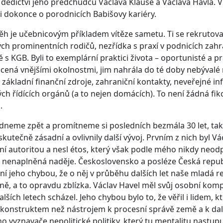
ědictví jeho předchůdců Václava Klause a Václava Havla. V 
 či dokonce o porodnicích Babišovy kariéry.
ěh je učebnicovým příkladem vítěze sametu. Ti se rekrutov
h prominentních rodičů, nezřídka s praxí v podnicích zahra
ě s KGB. Byli to exemplární praktici života – oportunisté a 
cená vnějšími okolnostmi, jim nahrála do té doby nebývalé 
 základní finanční zdroje, zahraniční kontakty, neveřejné i
ých řídících orgánů (a to nejen domácích). To není žádná fi
.
dneme zpět a promítneme si posledních bezmála 30 let, tak
skutečně zásadní a ovlivnily další vývoj. Prvním z nich byl V
ní autoritou a nesl étos, který však podle mého nikdy neodpo
a nenaplněná naděje. Československo a posléze Česká republ
ení jeho chybou, že o něj v průběhu dalších let naše mladá r
ě, a to opravdu zblízka. Václav Havel měl svůj osobní kompa
lších letech scházel. Jeho chybou bylo to, že věřil i lidem, 
 konstruktem než nástrojem k procesní správě země a k dalš
o vyznavače nepolitické politiky, který tu mentalitu nastupu