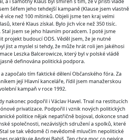
 a i samotný Klaus byl smířen s tím, že v příští vládě
 jsem šéfem jeho tehdejší kampaně (Klause jsem vlastně
ě více než 100 mítinků. Objeli jsme ten kraj velmi
, které Klaus získal. Bylo jich více než 350 tisíc.
. Stal jsem se jeho hlavním poradcem. I poté jsme
dit projekt budoucí ODS. Věděl jsem, že je nutné
 jist a myslel si tehdy, že může hrát roli jen jakéhosi
ace Leszka Balcerowicze, který byl v polské vládě
jasně definována politická podpora.
a započalo tím faktické dělení Občanského fóra. Za
íkem její Hlavní kanceláře, řídil jsem manažerskou
volební kampaň v roce 1992.
nakonec podpořil i Václav Havel. Trval na restitucích
ónové privatizace. Podpořil i vznik nových politických
tranické politice nějak nepatřičně bojoval, dokonce snad
ské společnosti, nezávislých sdružení a spolků, které
 Stal se tak vědomě či nevědomě mluvčím nepolitické
u dnes praktikuje Andrej Babiš. Ten chce moc co nejvíce