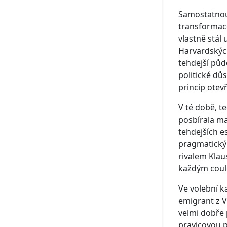
Samostatnou
transformace
vlastně stál
Harvardských
tehdejší půd
politické dů
princip otev
V té době, t
posbírala ma
tehdejších e
pragmatický 
rivalem Klau
každým coul
Ve volební k
emigrant z V
velmi dobře 
pravicovou p