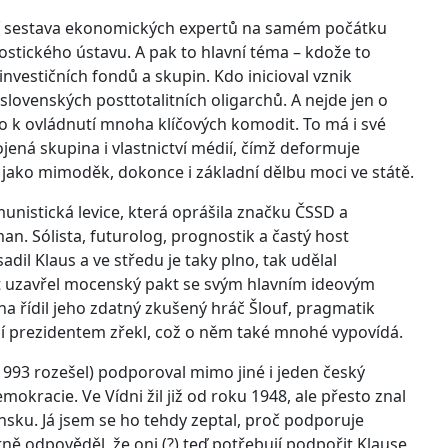
ní sestava ekonomických expertů na samém počátku
ostického ústavu. A pak to hlavní téma – kdože to
investičních fondů a skupin. Kdo inicioval vznik
ovenských posttotalitních oligarchů. A nejde jen o
lo k ovládnutí mnoha klíčových komodit. To má i své
jená skupina i vlastnictví médií, čímž deformuje
n jako mimoděk, dokonce i základní dělbu moci ve státě.
munistická levice, která oprášila značku ČSSD a
an. Sólista, futurolog, prognostik a častý host
dil Klaus a ve středu je taky plno, tak udělal
let uzavřel mocenský pakt se svým hlavním ideovým
na řídil jeho zdatný zkušený hráč Šlouf, pragmatik
í prezidentem zřekl, což o něm také mnohé vypovídá.
1993 rozešel) podporoval mimo jiné i jeden český
kracie. Ve Vídni žil již od roku 1948, ale přesto znal
nsku. Já jsem se ho tehdy zeptal, proč podporuje
tně odpověděl, že oni (?) teď potřebují podpořit Klause,