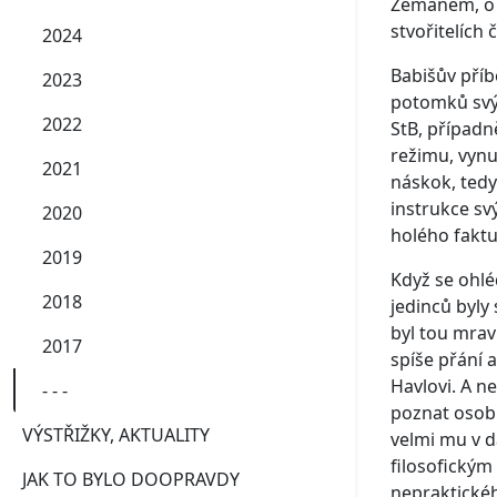
Zemanem, o d
stvořitelích
2024
Babišův příb
2023
potomků svýc
2022
StB, případn
režimu, vynu
2021
náskok, tedy
instrukce sv
2020
holého faktu
2019
Když se ohlé
2018
jedinců byly 
byl tou mrav
2017
spíše přání 
Havlovi. A n
- - -
poznat osobn
VÝSTŘIŽKY, AKTUALITY
velmi mu v da
filosofickým
JAK TO BYLO DOOPRAVDY
nepraktickéh