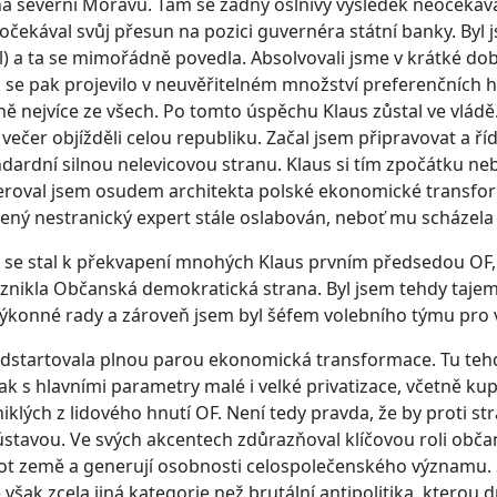
 na severní Moravu. Tam se žádný oslnivý výsledek neočekával,
 očekával svůj přesun na pozici guvernéra státní banky. Byl
al) a ta se mimořádně povedla. Absolvovali jsme v krátké dob
se pak projevilo v neuvěřitelném množství preferenčních hlasů
ě nejvíce ze všech. Po tomto úspěchu Klaus zůstal ve vládě
večer objížděli celou republiku. Začal jsem připravovat a ří
dardní silnou nelevicovou stranu. Klaus si tím zpočátku nebyl
roval jsem osudem architekta polské ekonomické transform
ený nestranický expert stále oslabován, neboť mu scházela 
 se stal k překvapení mnohých Klaus prvním předsedou OF, 
znikla Občanská demokratická strana. Byl jsem tehdy tajemn
Výkonné rady a zároveň jsem byl šéfem volebního týmu pro 
dstartovala plnou parou ekonomická transformace. Tu tehdy 
pak s hlavními parametry malé i velké privatizace, včetně kup
niklých z lidového hnutí OF. Není tedy pravda, že by proti s
ústavou. Ve svých akcentech zdůrazňoval klíčovou roli občan
ivot země a generují osobnosti celospolečenského významu.
je však zcela jiná kategorie než brutální antipolitika, ktero