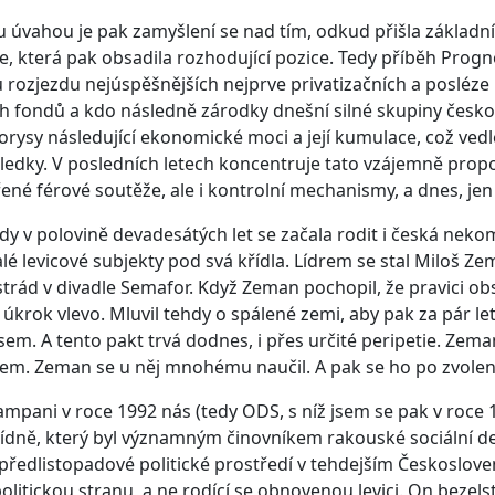
 úvahou je pak zamyšlení se nad tím, odkud přišla základ
, která pak obsadila rozhodující pozice. Tedy příběh Progn
 u rozjezdu nejúspěšnějších nejprve privatizačních a posléze 
 fondů a kdo následně zárodky dnešní silné skupiny českosl
orysy následující ekonomické moci a její kumulace, což ved
sledky. V posledních letech koncentruje tato vzájemně propo
řené férové soutěže, ale i kontrolní mechanismy, a dnes, je
edy v polovině devadesátých let se začala rodit i česká neko
lé levicové subjekty pod svá křídla. Lídrem se stal Miloš Zem
strád v divadle Semafor. Když Zeman pochopil, že pravici obsa
úkrok vlevo. Mluvil tehdy o spálené zemi, aby pak za pár 
sem. A tento pakt trvá dodnes, i přes určité peripetie. Zema
em. Zeman se u něj mnohému naučil. A pak se ho po zvolen
ampani v roce 1992 nás (tedy ODS, s níž jsem se pak v roce 
ídně, který byl významným činovníkem rakouské sociální demo
předlistopadové politické prostředí v tehdejším Českoslove
olitickou stranu, a ne rodící se obnovenou levici. On bezels