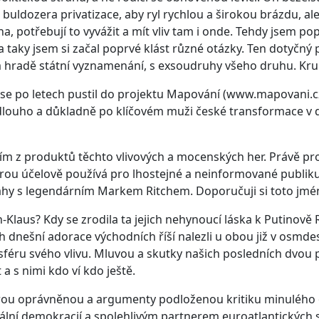
 buldozera privatizace, aby ryl rychlou a širokou brázdu, al
na, potřebují to vyvážit a mít vliv tam i onde. Tehdy jsem po
 taky jsem si začal poprvé klást různé otázky. Ten dotyčný
hradě státní vyznamenání, s exsoudruhy všeho druhu. Kruh
 se po letech pustil do projektu Mapování (
www.mapovani.c
dlouho a důkladně po klíčovém muži české transformace v 
ním z produktů těchto vlivových a mocenských her. Právě pro
rou účelově používá pro lhostejné a neinformované publik
ahy s legendárním Markem Ritchem. Doporučuji si toto jmé
Klaus? Kdy se zrodila ta jejich nehynoucí láska k Putinově R
ch dnešní adorace východních říší nalezli u obou již v osmde
sféru svého vlivu. Mluvou a skutky našich posledních dvou 
a s nimi kdo ví kdo ještě.
erou oprávněnou a argumenty podloženou kritiku minulého 
rální demokracií a spolehlivým partnerem euroatlantických st