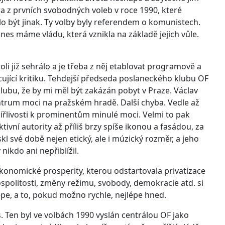
a z prvních svobodných voleb v roce 1990, které
lo být jinak. Ty volby byly referendem o komunistech.
 dnes máme vládu, která vznikla na základě jejich vůle.
roli již sehrálo a je třeba z něj etablovat programově a
cující kritiku. Tehdejší předseda poslaneckého klubu OF
bu, že by mi měl být zakázán pobyt v Praze. Václav
centrum moci na pražském hradě. Další chyba. Vedle až
smířlivosti k prominentům minulé moci. Velmi to pak
tivní autority až příliš brzy spíše ikonou a fasádou, za
kl své době nejen etický, ale i múzický rozměr, a jeho
ikdo ani nepřiblížil.
onomické prosperity, kterou odstartovala privatizace
politosti, změny režimu, svobody, demokracie atd. si
lépe, a to, pokud možno rychle, nejlépe hned.
. Ten byl ve volbách 1990 vyslán centrálou OF jako