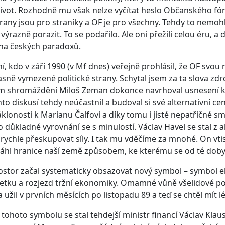
ivot. Rozhodně mu však nelze vyčítat heslo Občanského fór
strany jsou pro straníky a OF je pro všechny. Tehdy to nemoh
 výrazně porazit. To se podařilo. Ale oni přežili celou éru, a
ha českých paradoxů.
í, kdo v září 1990 (v Mf dnes) veřejně prohlásil, že OF svou 
sně vymezené politické strany. Schytal jsem za ta slova zdr
m shromáždění Miloš Zeman dokonce navrhoval usnesení klu
hto diskusí tehdy neúčastnil a budoval si své alternativní 
 náklonosti k Marianu Čalfovi a díky tomu i jisté nepatřičné 
důkladné vyrovnání se s minulostí. Václav Havel se stal z ak
y rychle přeskupovat síly. I tak mu vděčíme za mnohé. On vtis
hl hranice naší země způsobem, ke kterému se od té doby n
stor začal systematicky obsazovat nový symbol – symbol ek
etku a rozjezd tržní ekonomiky. Omamné vůně všelidové pos
 užil v prvních měsících po listopadu 89 a teď se chtěl mít 
ohoto symbolu se stal tehdejší ministr financí Václav Klaus