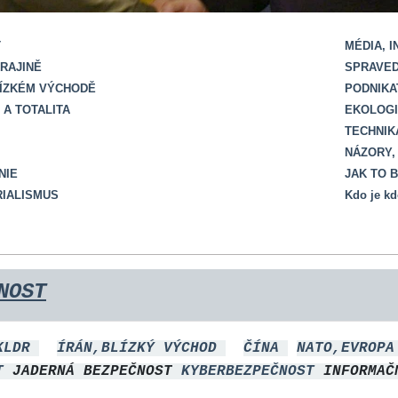
T
MÉDIA, 
RAJINĚ
SPRAVED
LÍZKÉM VÝCHODĚ
PODNIKA
A TOTALITA
EKOLOGI
TECHNIK
NÁZORY,
NIE
JAK TO 
RIALISMUS
Kdo je k
NOST
KLDR
ÍRÁN,BLÍZKÝ VÝCHOD
ČÍNA
NATO,EVROP
ST
JADERNÁ BEZPEČNOST
KYBERBEZPEČNOST
INFORMA