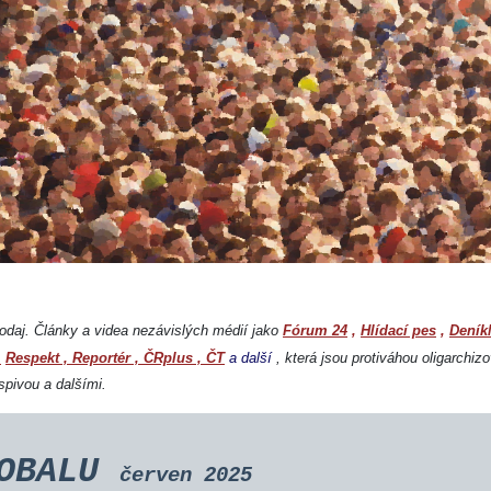
daj. Články a videa nezávislých médií jako
Fórum 24
,
Hlídací pes
,
Deník
,
Respekt
,
Reportér
,
ČRplus
,
ČT
a další
, která jsou protiváhou oligarchi
spivou a dalšími.
-OBALU
červen 2025