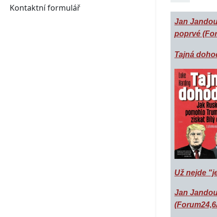
Kontaktní formulář
Jan Jandou
poprvé (For
Tajná doho
Už nejde "j
Jan Jandour
(Forum24,6