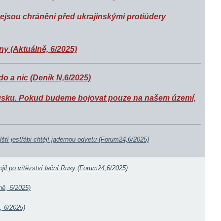
jsou chráněni před ukrajinskými protiúdery
ny (Aktuálně, 6/2025)
o a nic (Deník N,6/2025)
Rusku. Pokud budeme bojovat pouze na našem území,
tí jestřábi chtějí jadernou odvetu (Forum24,6/2025)
jil po vítězství lační Rusy (Forum24,6/2025)
ně, 6/2025)
, 6/2025)