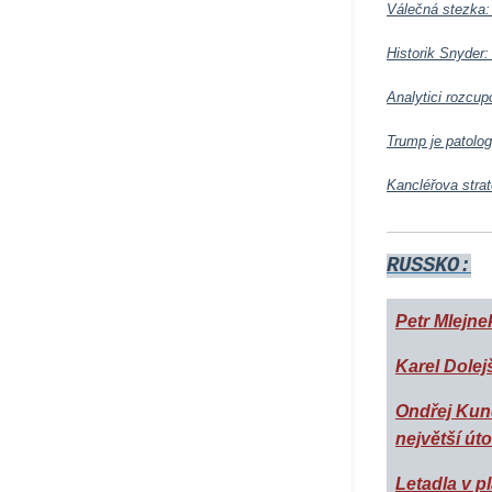
Válečná stezka:
Historik Snyder:
Analytici rozcu
Trump je patolog
Kancléřova stra
RUSSKO:
Petr Mlejne
Karel Dolej
Ondřej Kund
největší út
Letadla v p