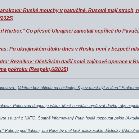
anakova: Ruské mouchy v pavučině. Rusové mají strach, ne
/2025)
l Harbor." Co přesně Ukrajinci zamotali nepříteli do Pavuči
s: Po ukrajinském útoku dnes v Rusku není v bezpečí nikd
dra: Reznikov: Očekávám další nové zajímavé operace v 
e pokroku (Respekt,6/2025)
anovová: „Udeřme bez ohledu na následky. Kyjev musí být zničen.“ Prokremelš
akova: Putinovou drogou je válka. Musí neustále zvyšovat dávku, aby uspoko
ravte se, zní z NATO. Špatně informovaný Putin hodlá rozpoutat peklo (Aktuál
u." Putin je pod tlakem, pro Rusy by měl krok dalekosáhlé důsledky (Aktuálně