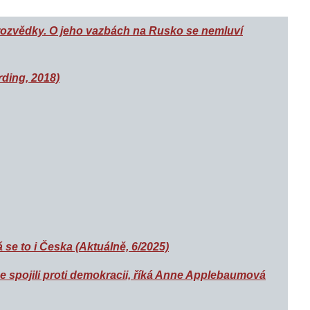
rozvědky. O jeho vazbách na Rusko se nemluví
ding, 2018)
 se to i Česka (Aktuálně, 6/2025)
e spojili proti demokracii, říká Anne Applebaumová