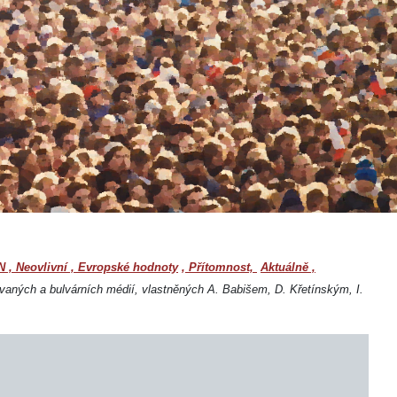
N
,
Neovlivní
,
Evropské hodnoty
,
Přítomnost,
Aktuálně
,
zovaných a bulvárních médií, vlastněných A. Babišem, D. Křetínským, I.