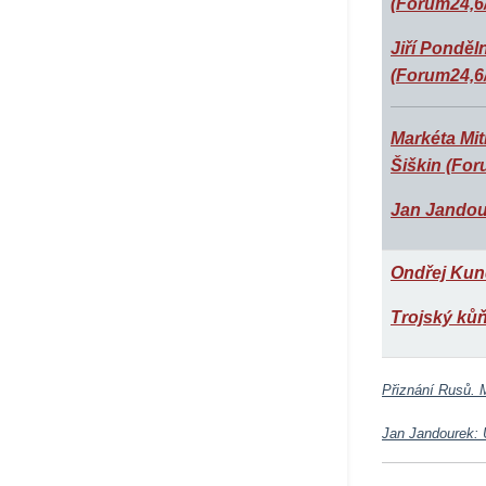
(Forum24,6
Jiří Ponděl
(Forum24,6
Markéta Mit
Šiškin (For
Jan Jandour
Ondřej Kund
Trojský kůň
Přiznání Rusů. M
Jan Jandourek: 