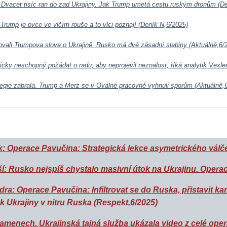
 Dvacet tisíc ran do zad Ukrajiny. Jak Trump umetá cestu ruským dronům (D
 Trump je ovce ve vlčím rouše a to vlci poznají (Deník N,6/2025)
povali Trumpova slova o Ukrajině. Rusko má dvě zásadní slabiny (Aktuálně,6/
icky neschopný požádat o radu, aby neprojevil neznalost, říká analytik Vexl
tegie zabrala. Trump a Merz se v Oválné pracovně vyhnuli sporům (Aktuálně,
k: Operace Pavučina: Strategická lekce asymetrického válče
ší: Rusko nejspíš chystalo masivní útok na Ukrajinu. Oper
ra: Operace Pavučina: Infiltrovat se do Ruska, přistavit kam
ok Ukrajiny v nitru Ruska (Respekt,6/2025)
lamenech. Ukrajinská tajná služba ukázala video z celé ope