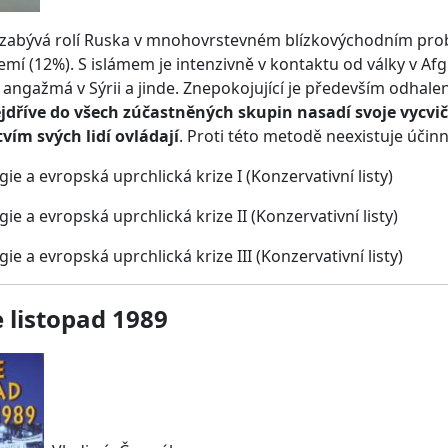
 zabývá rolí Ruska v mnohovrstevném blízkovýchodním prob
mí (12%). S islámem je intenzivně v kontaktu od války v Af
angažmá v Sýrii a jinde. Znepokojující je především odhal
jdříve do všech zúčastněných skupin nasadí svoje vycviče
vím svých lidí ovládají
. Proti této metodě neexistuje účin
ie a evropská uprchlická krize I (Konzervativní listy)
ie a evropská uprchlická krize II (Konzervativní listy)
gie a evropská uprchlická krize III
(Konzervativní listy)
 listopad 1989