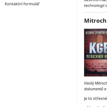
Kontaktní formulář
technologií 
Mitroch
Vasilij Mitro
dokumentů a v
Je to otřesné