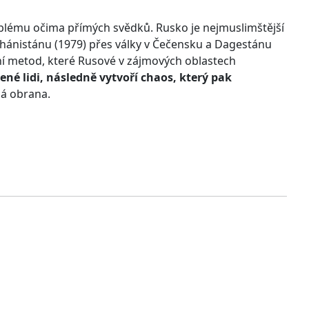
lému očima přímých svědků. Rusko je nejmuslimštější
ghánistánu (1979) přes války v Čečensku a Dagestánu
ení metod, které Rusové v zájmových oblastech
né lidi, následně vytvoří chaos, který pak
ná obrana.