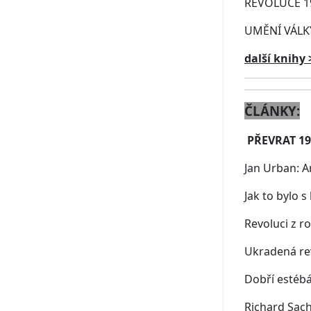
REVOLUCE 198
UMĚNÍ VÁLKY
další knihy 
ČLÁNKY:
PŘEVRAT 19
Jan Urban: A
Jak to bylo 
Revoluci z r
Ukradená rev
Dobří estébá
Richard Sach