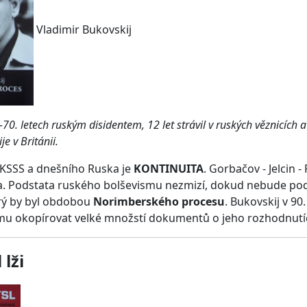
Vladimir Bukovskij
0-70. letech ruským disidentem, 12 let strávil v ruských věznicích
je v Británii.
KSSS a dnešního Ruska je
KONTINUITA
. Gorbačov - Jelcin 
a. Podstata ruského bolševismu nezmizí, dokud nebude 
rý by byl obdobou
Norimberského procesu
. Bukovskij v 90
mu okopírovat velké množstí dokumentů o jeho rozhodnutíc
lži