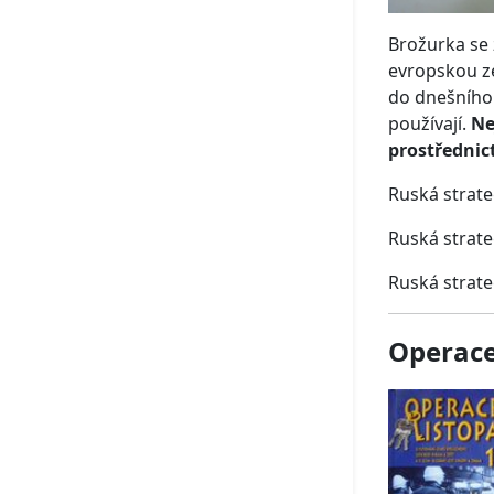
Brožurka se
evropskou ze
do dnešního 
používají.
Ne
prostřednict
Ruská strateg
Ruská strateg
Ruská strate
Operace