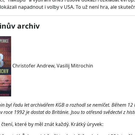
dokázali napadnout i volby v USA. To už není hra, ale skute
inův archiv
Christofer Andrew, Vasilij Mitrochin
chin byl řadu let archivářem KGB a rozhodl se nemlčet. Během 12 
 roce 1992 je dostat do Británie. Jsou to otřesná svědectvi z hi
 čtení, které by měl znát každý. Krátký úryvek: