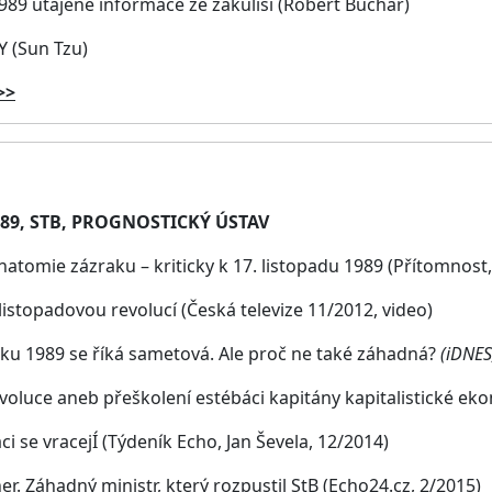
9 utajené informace ze zákulisí (Robert Buchar)
 (Sun Tzu)
>>
89, STB, PROGNOSTICKÝ ÚSTAV
natomie zázraku – kriticky k 17. listopadu 1989 (Přítomnost,
s listopadovou revolucí
(Česká televize 11/2012, video)
oku 1989 se říká sametová. Ale proč ne také záhadná?
(iDNES
oluce aneb přeškolení estébáci kapitány kapitalistické eko
ci se vracejÍ
(Týdeník Echo, Jan Ševela, 12/2014)
er. Záhadný ministr, který rozpustil StB
(Echo24.cz, 2/2015)