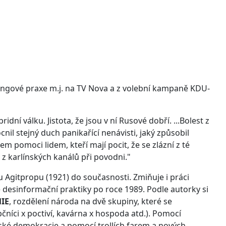
ingové praxe m.j. na TV Nova a z volební kampaně KDU-
 válku. Jistota, že jsou v ní Rusové dobří. ...Bolest z
cnil stejný duch panikařící nenávisti, jaký způsobil
em pomoci lidem, kteří mají pocit, že se zlázní z té
z karlínských kanálů při povodni."
 Agitpropu (1921) do současnosti. Zmiňuje i práci
 desinformační praktiky po roce 1989. Podle autorky si
IE
, rozdělení národa na dvě skupiny, které se
čníci x poctiví, kavárna x hospoda atd.). Pomocí
ské demokracie a pomocí trollích farem a nových