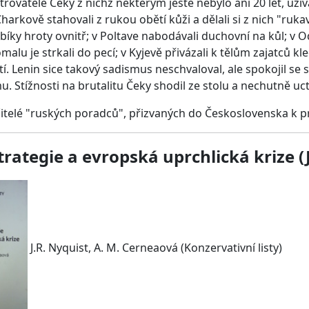
etřovatelé Čeky z nichž některým ještě nebylo ani 20 let, uží
harkově stahovali z rukou obětí kůži a dělali si z nich "ruka
ebíky hroty ovnitř; v Poltave nabodávali duchovní na kůl; v 
lu je strkali do pecí; v Kyjevě přivázali k tělům zajatců kle
tí. Lenin sice takový sadismus neschvaloval, ale spokojil se
 Stížnosti na brutalitu Čeky shodil ze stolu a nechutně uctí
čitelé "ruských poradců", přizvaných do Československa k p
rategie a evropská uprchlická krize (
J.R. Nyquist, A. M. Cerneaová (Konzervativní listy)