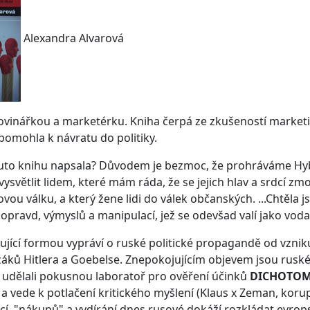
Alexandra Alvarová
ovinářkou a marketérku. Kniha čerpá ze zkušeností market
pomohla k návratu do politiky.
uto knihu napsala? Důvodem je bezmoc, že prohráváme Hybridní
světlit lidem, které mám ráda, že se jejich hlav a srdcí zmo
ou válku, a který žene lidi do válek občanských. ...Chtěla js
pravd, výmyslů a manipulací, jež se odevšad valí jako voda 
ující formou vypráví o ruské politické propagandě od vzniku
žáků Hitlera a Goebelse. Znepokojujícím objevem jsou ruské
udělali pokusnou laboratoř pro ověření účinků
DICHOTOM
 a vede k potlačení kritického myšlení (Klaus x Zeman, korup
í, "nákupů" a vydírání dnes rusové dokáží rozkládat evrop