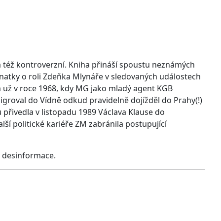
žná též kontroverzní. Kniha přináší spoustu neznámých
natky o roli Zdeňka Mlynáře v sledovaných událostech
m už v roce 1968, kdy MG jako mladý agent KGB
igroval do Vídně odkud pravidelně dojížděl do Prahy(!)
přivedla v listopadu 1989 Václava Klause do
ší politické kariéře ZM zabránila postupující
ž desinformace.