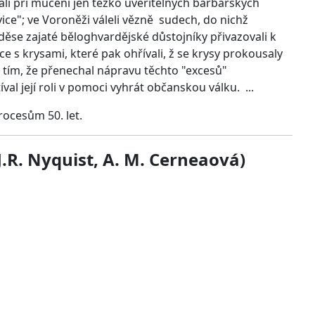
vali při mučení jen těžko uvěřitelných barbarských
vice"; ve Voroněži váleli vězně sudech, do nichž
Oděse zajaté běloghvardějské důstojníky přivazovali k
ce s krysami, které pak ohřívali, ž se krysy prokousaly
 s tím, že přenechal nápravu těchto "excesů"
val její roli v pomoci vyhrát občanskou válku. ...
rocesům 50. let.
J.R. Nyquist, A. M. Cerneaová)