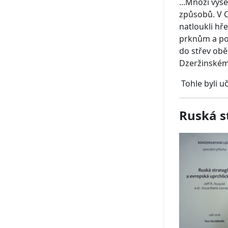
...Mnozí vyš
způsobů. V C
natloukli hř
prknům a poma
do střev obě
Dzeržinskému.
Tohle byli u
Ruská st