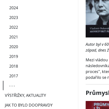
2024
2023
2022
2021
Autor byl v 6
2020
západ, dnes ži
2019
Mezi vládou 
následovník
2018
proces", kte
2017
podařilo se 
- - -
Průmysl 
VÝSTŘIŽKY, AKTUALITY
JAK TO BYLO DOOPRAVDY