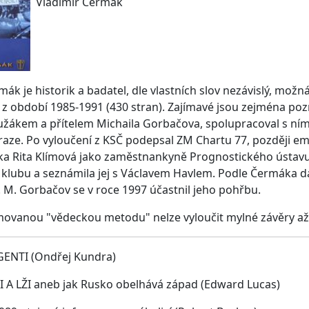
Vladimír Čermák
mák je historik a badatel, dle vlastních slov nezávislý, mo
z období 1985-1991 (430 stran). Zajímavé jsou zejména poz
užákem a přítelem Michaila Gorbačova, spolupracoval s ní
raze. Po vyloučení z KSČ podepsal ZM Chartu 77, později em
a Rita Klímová jako zaměstnankyně Prognostického ústavu 
klubu a seznámila jej s Václavem Havlem. Podle Čermáka dal
. M. Gorbačov se v roce 1997 účastnil jeho pohřbu.
movanou "vědeckou metodu" nelze vyloučit mylné závěry a
ENTI (Ondřej Kundra)
 A LŽI aneb jak Rusko obelhává západ (Edward Lucas)