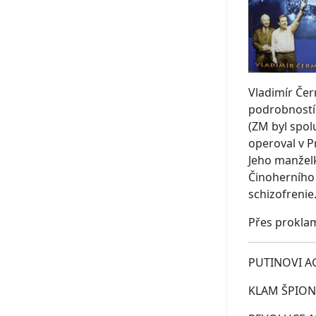
Vladimír Čer
podrobností 
(ZM byl spol
operoval v P
Jeho manželk
Činoherního 
schizofrenie
Přes prokla
PUTINOVI AG
KLAM ŠPIONI