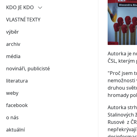
KDO JE KDO
VLASTNÍ TEXTY
demokraté
výběr
putinovy páté kolony
archiv
šedá zóna
Autorka je n
média
ČSL, kterým 
novináři, publicisté
"Proč jsem t
nemožnosti vy
literatura
druhou světov
weby
hromady polo
facebook
Autorka strh
Stalinových 
o nás
Rusové z ČR 
nepřekrývají
aktuální
desinformacc