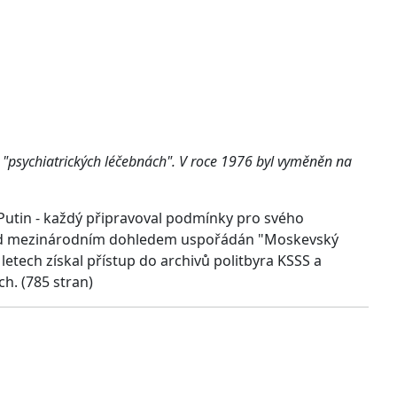
 a "psychiatrických léčebnách". V roce 1976 byl vyměněn na
- Putin - každý připravoval podmínky pro svého
pod mezinárodním dohledem uspořádán "Moskevský
. letech získal přístup do archivů politbyra KSSS a
h. (785 stran)