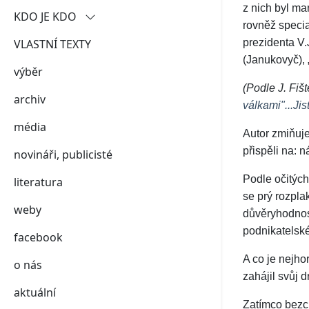
z nich byl m
KDO JE KDO
rovněž specia
VLASTNÍ TEXTY
demokraté
prezidenta V
(Janukovyč),
výběr
putinovy páté kolony
(Podle J. Fiš
archiv
šedá zóna
válkami"...Jis
média
Autor zmiňuje
přispěli na: n
novináři, publicisté
Podle očitých
literatura
se prý rozpl
weby
důvěryhodnost
podnikatelské
facebook
A co je nejho
o nás
zahájil svůj
aktuální
Zatímco bezch