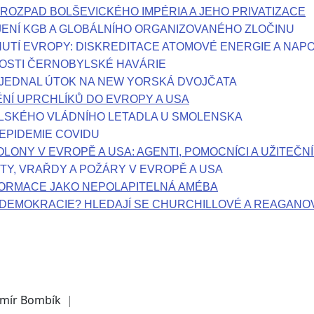
 ROZPAD BOLŠEVICKÉHO IMPÉRIA A JEHO PRIVATIZACE
ENÍ KGB A GLOBÁLNÍHO ORGANIZOVANÉHO ZLOČINU
UTÍ EVROPY: DISKREDITACE ATOMOVÉ ENERGIE A NAPO
OSTI ČERNOBYLSKÉ HAVÁRIE
JEDNAL ÚTOK NA NEW YORSKÁ DVOJČATA
NÍ UPRCHLÍKŮ DO EVROPY A USA
LSKÉHO VLÁDNÍHO LETADLA U SMOLENSKA
EPIDEMIE COVIDU
LONY V EVROPĚ A USA: AGENTI, POMOCNÍCI A UŽITEČNÍ 
TY, VRAŘDY A POŽÁRY V EVROPĚ A USA
ORMACE JAKO NEPOLAPITELNÁ AMÉBA
DEMOKRACIE? HLEDAJÍ SE CHURCHILLOVÉ A REAGANO
mír Bombík