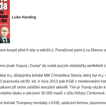
Luke Harding
sem koupil před 6 lety a odložil ji. Považoval jsem ji za šílenou
no jinak: Kauza „Trump“ do ruské puzzle skládačky perfektně z
dal m.j. důstojníka britské MI6 Christofera Steela, který byl 
 pracovala od 80. let. V roce 2013 pak KGB v moskevském hote
utkami při velmi zvláštní sexuální aktivitě. Tím je Trump vázán
rského útoku a odcizení 30 000 mailů z účtu Hillary Clintonové.
je bohaté Trumpovy kontakty s KGB, uplácení formou „businessu