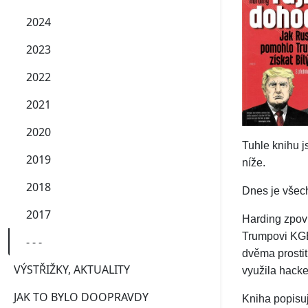
2024
2023
2022
2021
2020
Tuhle knihu j
2019
níže.
2018
Dnes je všech
2017
Harding zpoví
Trumpovi KGB
- - -
dvěma prostit
VÝSTŘIŽKY, AKTUALITY
využila hacke
JAK TO BYLO DOOPRAVDY
Kniha popisu