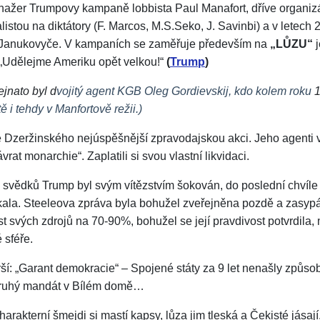
anažer Trumpovy kampaně lobbista
Paul Manafort
, dříve organi
listou na diktátory (F. Marcos, M.S.Seko, J. Savinbi) a v letec
.Janukovyče. V kampaních se zaměřuje především na
„LŮZU“
j
 „Udělejme Ameriku opět velkou!“
(
Trump
)
tejna
to byl d
vojitý agent KGB
Oleg Gordievskij, kdo kolem roku
tě i tehdy v Manfortově režii.)
 Dzeržinského nejúspěšnější zpravodajskou akci. Jeho agenti v
ávrat monarchie“. Zaplatili si svou vlastní likvidaci.
 svědků Trump byl svým vítězstvím šokován, do poslední chvíle
akala. Steeleova zpráva byla bohužel zveřejněna pozdě a zasyp
 svých zdrojů na 70-90%, bohužel se její pravdivost potvrdila, 
 sféře.
rší: „Garant demokracie“ – Spojené státy za 9 let nenašly způsob
 druhý mandát v Bílém domě…
arakterní šmejdi si mastí kapsy, lůza jim tleská a Čekisté jásaj