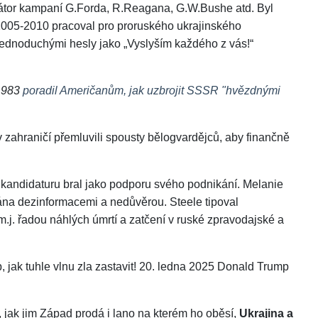
zátor kampaní G.Forda, R.Reagana, G.W.Bushe atd. Byl
h 2005-2010 pracoval pro proruského ukrajinského
ednoduchými hesly jako „Vyslyším každého z vás!“
1983
poradil Američanům, jak uzbrojit SSSR "hvězdnými
 zahraničí přemluvili spousty bělogvardějců, aby finančně
 kandidaturu bral jako podporu svého podnikání. Melanie
ána dezinformacemi a nedůvěrou. Steele tipoval
m.j. řadou náhlých úmrtí a zatčení v ruské zpravodajské a
, jak tuhle vlnu zla zastavit! 20. ledna 2025 Donald Trump
í, jak jim Západ prodá i lano na kterém ho oběsí,
Ukrajina a