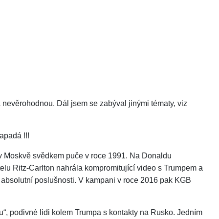
 a nevěrohodnou. Dál jsem se zabýval jinými tématy, viz
apadá !!!
m.j. v Moskvě svědkem puče v roce 1991. Na Donaldu
lu Ritz-Carlton nahrála kompromitující video s Trumpem a
 k absolutní poslušnosti. V kampani v roce 2016 pak KGB
“, podivné lidi kolem Trumpa s kontakty na Rusko. Jedním