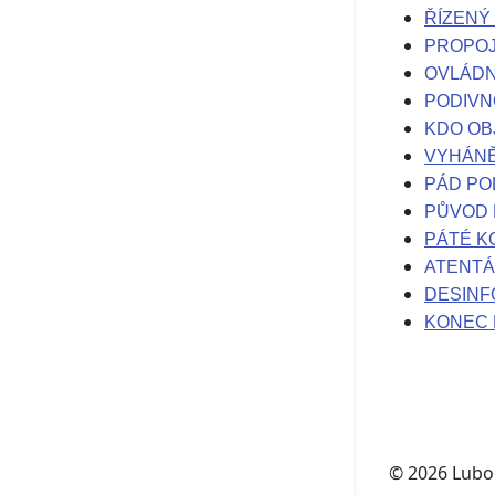
ŘÍZENÝ
PROPOJ
OVLÁDN
PODIVN
KDO OB
VYHÁNĚ
PÁD PO
PŮVOD 
PÁTÉ KO
ATENTÁ
DESINF
KONEC 
© 2026
Lubo