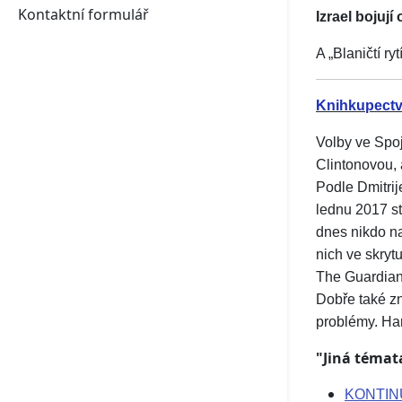
Kontaktní formulář
Izrael bojují
A „Blaničtí 
Knihkupect
Volby ve Spoj
Clintonovou, 
Podle Dmitrij
lednu 2017 st
dnes nikdo n
nich ve skryt
The Guardian.
Dobře také zn
problémy. Har
"Jiná témat
KONTIN