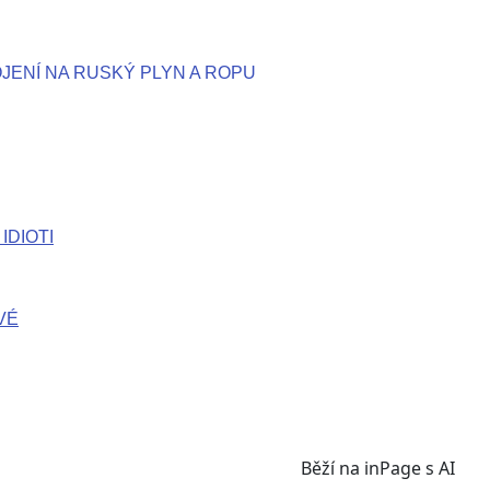
JENÍ NA RUSKÝ PLYN A ROPU
IDIOTI
VÉ
Běží na
inPage
s AI