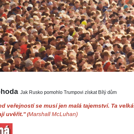
ohoda
Jak Rusko pomohlo Trumpovi získat Bílý dům
řed veřejností se musí jen malá tajemství. Ta velk
jí uvěřit."
Marshall McLuhan)
(