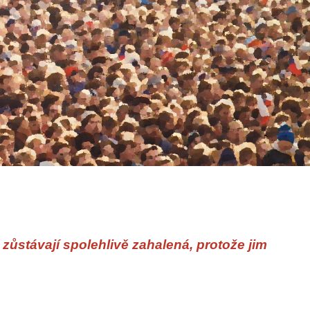
á zůstávají spolehlivě zahalená, protože jim