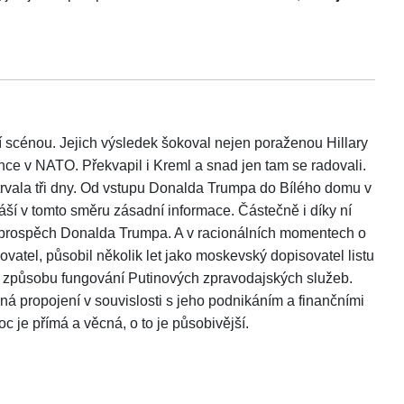
í scénou. Jejich výsledek šokoval nejen poraženou Hillary
nce v NATO. Překvapil i Kreml a snad jen tam se radovali.
 trvala tři dny. Od vstupu Donalda Trumpa do Bílého domu v
áší v tomto směru zásadní informace. Částečně i díky ní
prospěch Donalda Trumpa. A v racionálních momentech o
ovatel, působil několik let jako moskevský dopisovatel listu
ti způsobu fungování Putinových zpravodajských služeb.
ná propojení v souvislosti s jeho podnikáním a finančními
 je přímá a věcná, o to je působivější.