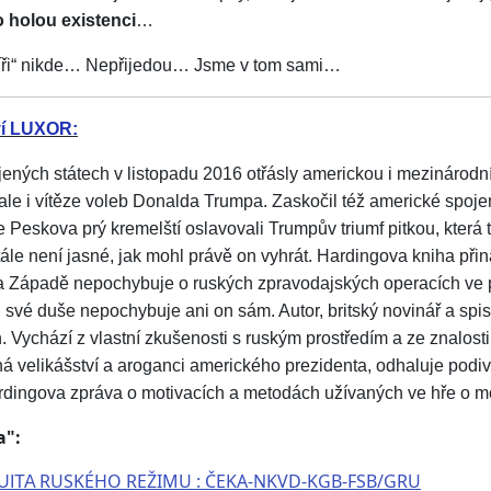
 o holou existenci
…
rytíři“ nikde… Nepřijedou… Jsme v tom sami…
ví LUXOR:
ených státech v listopadu 2016 otřásly americkou i mezinárodn
ale i vítěze voleb Donalda Trumpa. Zaskočil též americké spoje
e Peskova prý kremelští oslavovali Trumpův triumf pitkou, která
ále není jasné, jak mohl právě on vyhrát. Hardingova kniha přin
a Západě nepochybuje o ruských zpravodajských operacích ve 
u své duše nepochybuje ani on sám. Autor, britský novinář a spis
 Vychází z vlastní zkušenosti s ruským prostředím a ze znalos
á velikášství a aroganci amerického prezidenta, odhaluje podiv
dingova zpráva o motivacích a metodách užívaných ve hře o moc
a":
RUSKÉHO REŽIMU
: ČEKA-NKVD-KGB-FSB/GRU
UITA