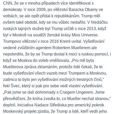
CNN, že se v mnoha případech více identifikoval s
demokraty.
V roce 2009, po vítězství Baracka Obamy ve
volbách, se ale opět přidal k republikánům.
Trump měl
ovšem také období, kdy se mu vůbec nedařilo.
V hledáčku
ruských tajných služeb byl Trump určitě v roce 2013, když
byl v Moskvě na soutěži ženské krásy Miss Universe.
Trumpovo vítězství v roce 2016 Kreml uvítal.
Vyšetřování
vedené zvláštním agentem Robertem Muellerem ale
nepotvrdilo, že by se Trump dostal k moci s ruskou pomocí, i
když se Moskva do voleb vměšovala.
„Pro mě byla
Muellerova zpráva zklamáním, protože lidé čekali, že to
bude vyšetřování všech vazeb mezi Trumpem a Moskvou,
zatímco to bylo jen vyšetřování možných trestných činů,“
řekl Švec, který si pak pro sebe vedl vlastní vyšetřování.
„Pak jsme se dali dohromady s Craigem Ungerem. Jsme
přesvědčeni, že kniha zvedla to, co Mueller nechal stranou,“
doplnil.
Iniciativa Nadace Střediska pro americký pokrok
Moskevský projekt zjistila, že Trump a lidé, kteří vedli jeho