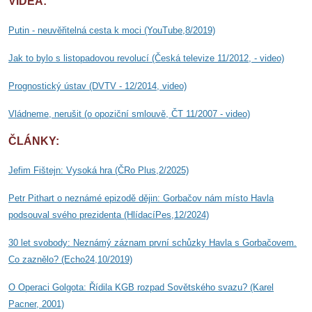
VIDEA:
Putin - neuvěřitelná cesta k moci (YouTube,8/2019)
Jak to bylo s listopadovou revolucí
(Česká televize 11/2012, - video)
Prognostický ústav (DVTV - 12/2014, video)
Vládneme, nerušit
(o opoziční smlouvě, ČT 11/2007 - video)
ČLÁNKY:
Jefim Fištejn: Vysoká hra (ČRo Plus,2/2025)
Petr Pithart o neznámé epizodě dějin: Gorbačov nám místo Havla
podsouval svého prezidenta (HlídacíPes,12/2024)
30 let svobody: Neznámý záznam první schůzky Havla s Gorbačovem.
Co zaznělo? (Echo24,10/2019)
O Operaci Golgota: Řídila KGB rozpad Sovětského svazu?
(Karel
Pacner, 2001)