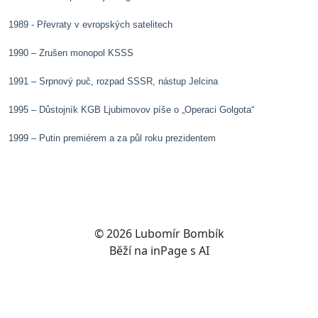
1989 - Převraty v evropských satelitech
1990 – Zrušen monopol KSSS
1991 – Srpnový puč, rozpad SSSR, nástup Jelcina
1995 – Důstojník KGB Ljubimovov píše o „Operaci Golgota“
1999 – Putin premiérem a za půl roku prezidentem
© 2026
Lubomír Bombík
Běží na
inPage
s AI