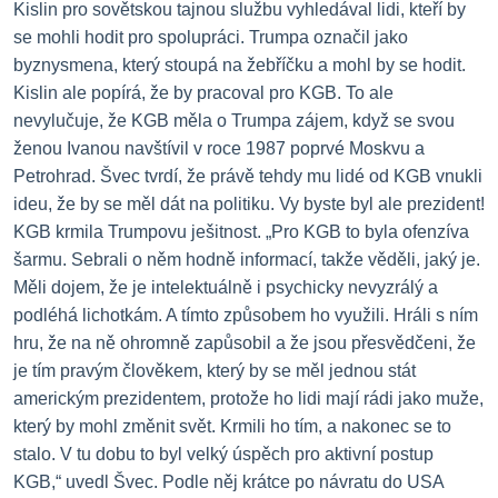
Kislin pro sovětskou tajnou službu vyhledával lidi, kteří by
se mohli hodit pro spolupráci.
Trumpa označil jako
byznysmena, který stoupá na žebříčku a mohl by se hodit.
Kislin ale popírá, že by pracoval pro KGB.
To ale
nevylučuje, že KGB měla o Trumpa zájem, když se svou
ženou Ivanou navštívil v roce 1987 poprvé Moskvu a
Petrohrad.
Švec tvrdí, že právě tehdy mu lidé od KGB vnukli
ideu, že by se měl dát na politiku.
Vy byste byl ale prezident!
KGB krmila Trumpovu ješitnost.
„Pro KGB to byla ofenzíva
šarmu. Sebrali o něm hodně informací, takže věděli, jaký je.
Měli dojem, že je intelektuálně i psychicky nevyzrálý a
podléhá lichotkám.
A tímto způsobem ho využili. Hráli s ním
hru, že na ně ohromně zapůsobil a že jsou přesvědčeni, že
je tím pravým člověkem, který by se měl jednou stát
americkým prezidentem, protože ho lidi mají rádi jako muže,
který by mohl změnit svět.
Krmili ho tím, a nakonec se to
stalo. V tu dobu to byl velký úspěch pro aktivní postup
KGB,“ uvedl Švec.
Podle něj krátce po návratu do USA