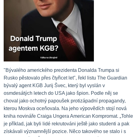
"Bývalého amerického prezidenta Donalda Trumpa si
Rusko pěstovalo přes čtyřicet let", řekl listu The Guardian
bývalý agent KGB Jurij Švec, který byl vyslán v
osmdesátých letech do USA jako špion.
Podle něj se
choval jako ochotný papoušek protizápadní propagandy,
kterou Moskva oceňovala.
Na jeho výpovědích stojí nová
kniha novináře Craiga Ungera American Kompromat.
„Tohle
je příklad, jak byli lidé rekrutováni ještě jako studenti a pak
získávali významnější pozice.
Něco takového se stalo i s