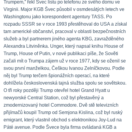
Trumpem,” řekl Švec listu po telefonu ze svého domu ve
Virginii.
Major KGB Švec působil v osmdesátých letech ve
Washingtonu jako korespondent agentury TASS.
Po
rozpadu SSSR se v roce 1993 přestěhoval do USA a získal
tam americké občanství, pracoval v oblasti bezpečnostních
služeb a byl partnerem jiného agenta KBG, zavražděného
Alexandra Litviněnka.
Unger, který napsal knihu House of
Trump, House of Putin, v nové publikaci píše, že Sověti
začali mít o Trumpa zájem už v roce 1977, kdy se oženil se
svou první manželkou, Češkou Ivanou Zelníčkovou.
Podle
něj byl Trump terčem špionážních operací, na které
dohlížela československá tajná služba spolu se sovětskou.
O tři roky později Trump otevřel hotel Grand Hyatt u
newyorské Central Station, což byl přestavěný a
zmodernizovaný hotel Commodore.
Dvě stě televizních
přijímačů koupil Trump od Semjona Kislina, což byl ruský
emigrant, který vlastnil obchod s elektronikou Joy-Lud na
Páté avenue.
Podle Švece byla firma ovládaná KGB a