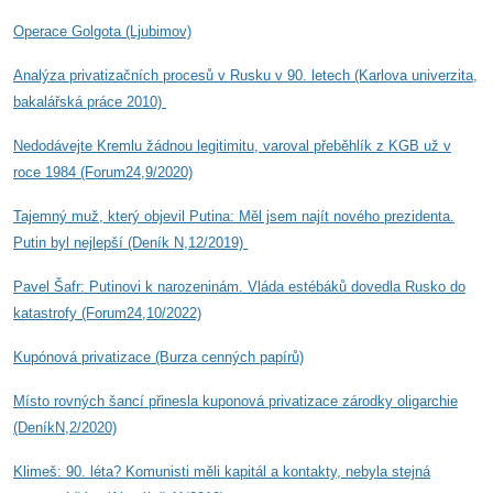
Operace Golgota
(Ljubimov)
Analýza privatizačních procesů v Rusku v 90. letech (Karlova univerzita,
bakalářská práce 2010)
Nedodávejte Kremlu žádnou legitimitu, varoval přeběhlík z KGB už v
roce 1984 (Forum24,9/2020)
Tajemný muž, který objevil Putina: Měl jsem najít nového prezidenta.
Putin byl nejlepší (Deník N,12/2019)
Pavel Šafr: Putinovi k narozeninám. Vláda estébáků dovedla Rusko do
katastrofy (Forum24,10/2022)
Kupónová privatizace
(Burza cenných papírů)
Místo rovných šancí přinesla kuponová privatizace zárodky oligarchie
(DeníkN,2/2020)
Klimeš: 90. léta? Komunisti měli kapitál a kontakty, nebyla stejná