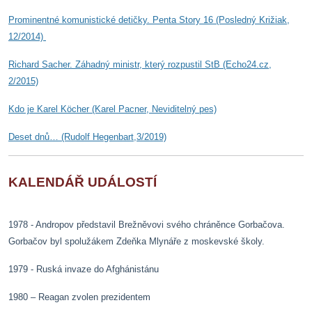
Prominentné komunistické detičky. Penta Story 16 (Posledný Križiak,
12/2014)
Richard Sacher. Záhadný ministr, který rozpustil StB (Echo24.cz,
2/2015)
Kdo je Karel Köche
r (Karel Pacner, Neviditelný pes)
Deset dnů… (Rudolf Hegenbart,3/2019)
KALENDÁŘ UDÁLOSTÍ
1978 - Andropov představil Brežněvovi svého chráněnce Gorbačova.
Gorbačov byl spolužákem Zdeňka Mlynáře z moskevské školy.
1979 - Ruská invaze do Afghánistánu
1980 – Reagan zvolen prezidentem