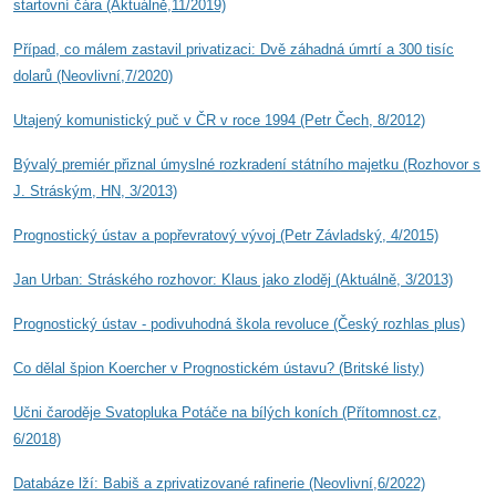
startovní čára (Aktuálně,11/2019)
Případ, co málem zastavil privatizaci: Dvě záhadná úmrtí a 300 tisíc
dolarů (Neovlivní,7/2020)
Utajený komunistický puč v ČR v roce 1994 (Petr Čech, 8/2012)
Bývalý premiér přiznal úmyslné rozkradení státního majetku (Rozhovor s
J. Stráským, HN, 3/2013)
Prognostický ústav a popřevratový vývoj (Petr Závladský, 4/2015)
Jan Urban: Stráského rozhovor: Klaus jako zloděj (Aktuálně, 3/2013)
Prognostický ústav - podivuhodná škola revoluce (Český rozhlas plus)
Co dělal špion Koercher v Prognostickém ústavu?
(Britské listy)
Učni čaroděje Svatopluka Potáče na bílých koních (Přítomnost.cz,
6/2018)
Databáze lží: Babiš a zprivatizované rafinerie (Neovlivní,6/2022)