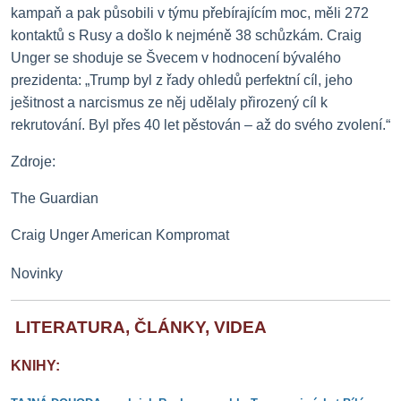
kampaň a pak působili v týmu přebírajícím moc, měli 272
kontaktů s Rusy a došlo k nejméně 38 schůzkám.
Craig
Unger se shoduje se Švecem v hodnocení bývalého
prezidenta: „Trump byl z řady ohledů perfektní cíl, jeho
ješitnost a narcismus ze něj udělaly přirozený cíl k
rekrutování. Byl přes 40 let pěstován – až do svého zvolení.“
Zdroje:
The Guardian
Craig Unger American Kompromat
Novinky
LITERATURA, ČLÁNKY, VIDEA
KNIHY: