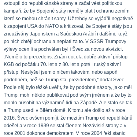
vstoupil do republikánské strany a začal vést politickou
kampaň, že by Spojené státy neměly platit ochranu zemím,
které se mohou chránit samy.
Už tehdy se vyjádřil negativně
k zapojení USA do NATO a kritizoval, že Spojené státy jsou
zneužívány Japonskem a Saúdskou Arábií i dalšími, když
po nich chtějí ochranu a neplatí za to.
V SSSR Trumpovy
výlevy ocenili a pochválen byl i Švec za novou akvizici.
„Nemělo to precedens. Znám docela dobře aktivní přístup
KGB od počátku 70. let a z 80. let a poté i ruský aktivní
přístup.
Neslyšel jsem o ničem takovém, nebo aspoň
podobném, než se Trump stal prezidentem,“ dodal Švec.
Podle něj bylo těžké uvěřit, že by podobné názory, jako měl
Trump, mohl někdo publikovat pod svým jménem a že by to
mohlo působit na významné lidi na Západě.
Ale stalo se tak
a Trump usedl v Bílém domě. K tomu ale došlo až v roce
2016.
Švec ovšem pomíjí, že mezitím Trump od republikánů
odešel a v roce 1989 se stal členem Nezávislé strany a v
roce 2001 dokonce demokratem.
V roce 2004 řekl stanici