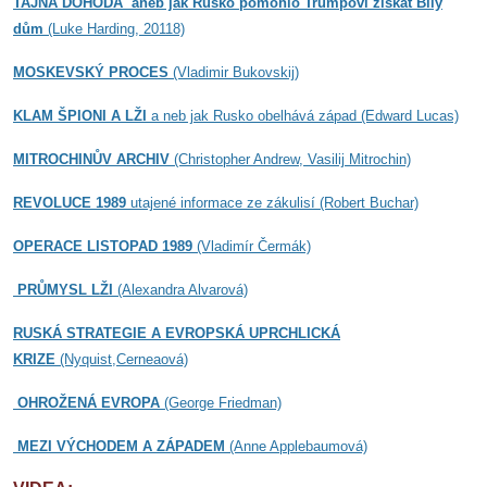
TAJNÁ DOHODA aneb
jak Rusko pomohlo Trumpovi získat Bílý
dům
(Luke Harding, 20118)
MOSKEVSKÝ PROCES
(Vladimir Bukovskij)
KLAM ŠPIONI A LŽI
a neb jak Rusko obelhává západ (Edward Lucas)
MITROCHINŮV ARCHIV
(Christopher Andrew, Vasilij Mitrochin)
REVOLUCE 1989
utajené informace ze zákulisí (Robert Buchar)
OPERACE LISTOPAD 1989
(Vladimír Čermák)
PRŮMYSL LŽI
(Alexandra Alvarová)
RUSKÁ STRATEGIE A EVROPSKÁ UPRCHLICKÁ
KRIZE
(Nyquist,Cerneaová)
OHROŽENÁ EVROPA
(George Friedman)
MEZI VÝCHODEM A ZÁPADEM
(Anne Applebaumová)