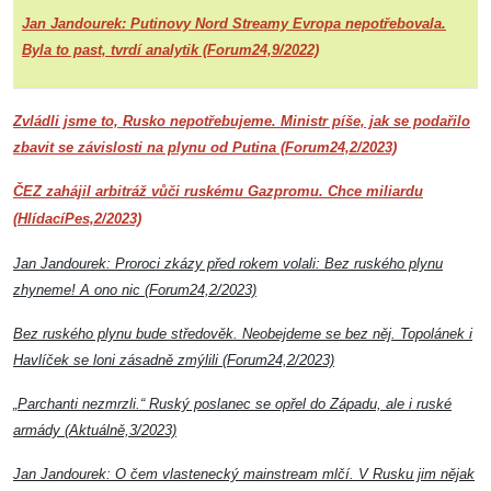
Jan Jandourek: Putinovy Nord Streamy Evropa nepotřebovala.
Byla to past, tvrdí analytik (Forum24,9/2022)
Zvládli jsme to, Rusko nepotřebujeme. Ministr píše, jak se podařilo
zbavit se závislosti na plynu od Putina (Forum24,2/2023)
ČEZ zahájil arbitráž vůči ruskému Gazpromu. Chce miliardu
(HlídacíPes,2/2023)
Jan Jandourek: Proroci zkázy před rokem volali: Bez ruského plynu
zhyneme! A ono nic (Forum24,2/2023)
Bez ruského plynu bude středověk. Neobejdeme se bez něj. Topolánek i
Havlíček se loni zásadně zmýlili (Forum24,2/2023)
„Parchanti nezmrzli.“ Ruský poslanec se opřel do Západu, ale i ruské
armády (Aktuálně,3/2023)
Jan Jandourek: O čem vlastenecký mainstream mlčí. V Rusku jim nějak