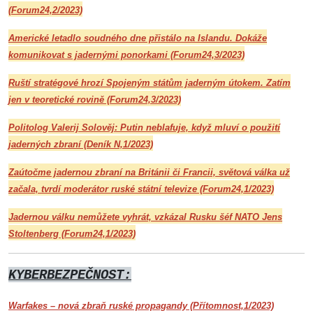
(Forum24,2/2023)
Americké letadlo soudného dne přistálo na Islandu. Dokáže
komunikovat s jadernými ponorkami (Forum24,3/2023)
Ruští stratégové hrozí Spojeným státům jaderným útokem. Zatím
jen v teoretické rovině (Forum24,3/2023)
Politolog Valerij Solověj: Putin neblafuje, když mluví o použití
jaderných zbraní (Deník N,1/2023)
Zaútočme jadernou zbraní na Británii či Francii, světová válka už
začala, tvrdí moderátor ruské státní televize (Forum24,1/2023)
Jadernou válku nemůžete vyhrát, vzkázal Rusku šéf NATO Jens
Stoltenberg (Forum24,1/2023)
KYBERBEZPEČNOST:
Warfakes – nová zbraň ruské propagandy (Přítomnost,1/2023)