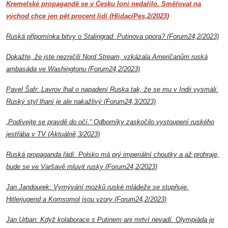
Kremelské propagandě se v Česku loni nedařilo. Směřovat na
východ chce jen pět procent lidí (HlídacíPes,2/2023)
Ruská připomínka bitvy o Stalingrad: Putinova opora? (Forum24,2/2023)
Dokažte, že jste nezničili Nord Stream, vzkázala Američanům ruská
ambasáda ve Washingtonu (Forum24,2/2023)
Pavel Šafr: Lavrov lhal o napadení Ruska tak, že se mu v Indii vysmáli.
Ruský styl lhaní je ale nakažlivý (Forum24,3/2023)
„Podívejte se pravdě do očí.“ Odborníky zaskočilo vystoupení ruského
jestřába v TV (Aktuálně,3/2023)
Ruská propaganda řádí. Polsko má prý imperiální choutky a až prohraje,
bude se ve Varšavě mluvit rusky (Forum24,2/2023)
Jan Jandourek: Vymývání mozků ruské mládeže se stupňuje.
Hitlerjugend a Komsomol jsou vzory (Forum24,2/2023)
Jan Urban: Když kolaborace s Putinem ani mrtví nevadí. Olympiáda je