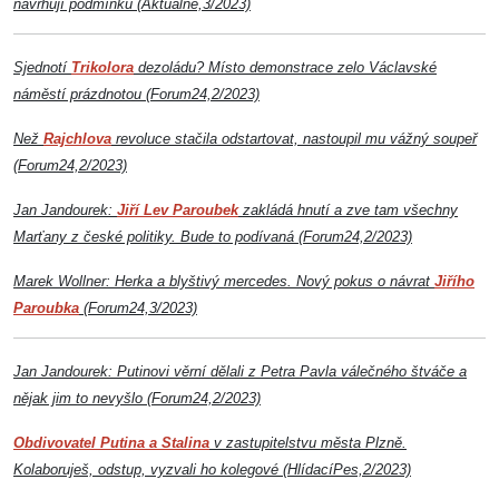
navrhují podmínku (Aktuálně,3/2023)
Sjednotí
Trikolora
dezoládu? Místo demonstrace zelo Václavské
náměstí prázdnotou (Forum24,2/2023)
Než
Rajchlova
revoluce stačila odstartovat, nastoupil mu vážný soupeř
(Forum24,2/2023)
Jan Jandourek:
Jiří Lev Paroubek
zakládá hnutí a zve tam všechny
Marťany z české politiky. Bude to podívaná (Forum24,2/2023)
Marek Wollner: Herka a blyštivý mercedes. Nový pokus o návrat
Jiřího
Paroubka
(Forum24,3/2023)
Jan Jandourek: Putinovi věrní dělali z Petra Pavla válečného štváče a
nějak jim to nevyšlo (Forum24,2/2023)
Obdivovatel Putina a Stalina
v zastupitelstvu města Plzně.
Kolaboruješ, odstup, vyzvali ho kolegové (HlídacíPes,2/2023)