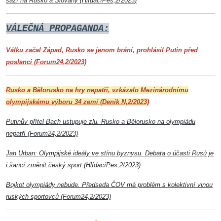
sází na Rusko a Slovany (HlídacíPes,2/2023)
VÁLEČNÁ PROPAGANDA:
Válku začal Západ, Rusko se jenom brání, prohlásil Putin před
poslanci (Forum24,2/2023)
Rusko a Bělorusko na hry nepatří, vzkázalo Mezinárodnímu
olympijskému výboru 34 zemí (Deník N,2/2023)
Putinův přítel Bach ustupuje zlu. Rusko a Bělorusko na olympiádu
nepatří (Forum24,2/2023)
Jan Urban: Olympijské ideály ve stínu byznysu. Debata o účasti Rusů je
i šancí změnit český sport (HlídacíPes,2/2023)
Bojkot olympiády nebude. Předseda ČOV má problém s kolektivní vinou
ruských sportovců (Forum24,2/2023)