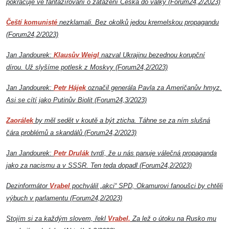
pokračuje ve fantazírování o zatažení Česka do války (Forum24,2/2023)
Čeští komunisté
nezklamali. Bez okolků jedou kremelskou propagandu
(Forum24,2/2023)
Jan Jandourek:
Klausův Weigl
nazval Ukrajinu bezednou korupční
dírou. Už slyšíme potlesk z Moskvy (Forum24,2/2023)
Jan Jandourek:
Petr Hájek
označil generála Pavla za Američanův hmyz.
Asi se cítí jako Putinův Biolit (Forum24,3/2023)
Zaorálek
by měl sedět v koutě a být zticha. Táhne se za ním slušná
čára problémů a skandálů (Forum24,2/2023)
Jan Jandourek:
Petr Drulák
tvrdí, že u nás panuje válečná propaganda
jako za nacismu a v SSSR. Ten teda dopadl (Forum24,2/2023)
Dezinformátor
Vrabel
pochválil „akci“ SPD, Okamurovi fanoušci by chtěli
výbuch v parlamentu (Forum24,2/2023)
Stojím si za každým slovem, řekl
Vrabel.
Za lež o útoku na Rusko mu