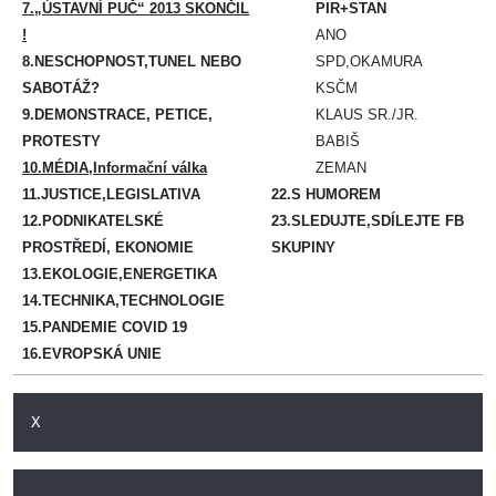
7.„ÚSTAVNÍ PUČ“ 2013 SKONČIL
PIR+STAN
!
ANO
8.NESCHOPNOST,TUNEL NEBO
SPD,OKAMURA
SABOTÁŽ?
KSČM
9.
DEMONSTRACE, PETICE,
KLAUS SR./JR.
PROTESTY
BABIŠ
10.MÉDIA,Informační válka
ZEMAN
11.JUSTICE,LEGISLATIVA
22.S HUMOREM
12.PODNIKATELSKÉ
23.SLEDUJTE,SDÍLEJTE FB
PROSTŘEDÍ, EKONOMIE
SKUPINY
13.EKOLOGIE,ENERGETIKA
14.TECHNIKA,TECHNOLOGIE
15.PANDEMIE COVID 19
16.EVROPSKÁ UNIE
X