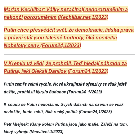
Marian Kechlibar: Války nezačínají nedorozuměním a
nekončí porozuměním (Kechlibar.net,1/2023)
Putin chce přesvědčit svět, že demokracie, lidská práva
a právní stát jsou falešné hodnoty, říká nositelka
Nobelovy ceny (Forum24,1/2023)
V Kremlu už vědí, že prohráli. Teď hledají náhradu za
Putina, řekl Oleksij Danilov (Forum24,1/2023)
Putin zemře velmi rychle. Nové ukrajinské ofenzivy se však ještě
dožije, prohlásil Kyrylo Budanov (Forum24, 1/2023)
K soudu se Putin nedostane. Svých dalších narozenin se však
nedožije, bude zabit, říká ruský politik (Forum24,1/2023)
Petr Mlejnek: Klany kolem Putina jsou jako mafie. Záleží na tom,
který vyhraje (Neovlivní,1/2023)