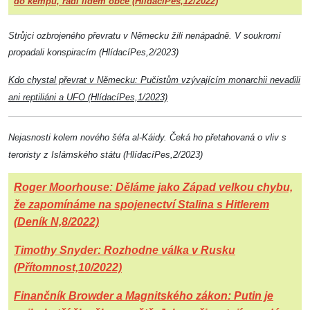
do kempu, radí lidem obce (HlídacíPes,12/2022)
Strůjci ozbrojeného převratu v Německu žili nenápadně. V soukromí
propadali konspiracím (HlídacíPes,2/2023)
Kdo chystal převrat v Německu: Pučistům vzývajícím monarchii nevadili
ani reptiliáni a UFO (HlídacíPes,1/2023)
Nejasnosti kolem nového šéfa al-Káidy. Čeká ho přetahovaná o vliv s
teroristy z Islámského státu (HlídacíPes,2/2023)
Roger Moorhouse: Děláme jako Západ velkou chybu,
že zapomínáme na spojenectví Stalina s Hitlerem
(Deník N,8/2022)
Timothy Snyder: Rozhodne válka v Rusku
(Přítomnost,10/2022)
Finančník Browder a Magnitského zákon:
Putin je