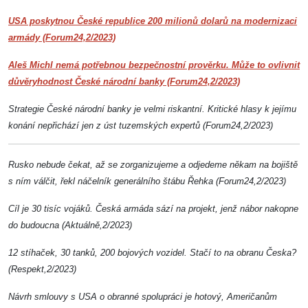
USA poskytnou České republice 200 milionů dolarů na modernizaci
armády (Forum24,2/2023)
Aleš Michl nemá potřebnou bezpečnostní prověrku. Může to ovlivnit
důvěryhodnost České národní banky (Forum24,2/2023)
Strategie České národní banky je velmi riskantní. Kritické hlasy k jejímu
konání nepřichází jen z úst tuzemských expertů (Forum24,2/2023)
Rusko nebude čekat, až se zorganizujeme a odjedeme někam na bojiště
s ním válčit, řekl náčelník generálního štábu Řehka (Forum24,2/2023)
Cíl je 30 tisíc vojáků. Česká armáda sází na projekt, jenž nábor nakopne
do budoucna (Aktuálně,2/2023)
12 stíhaček, 30 tanků, 200 bojových vozidel. Stačí to na obranu Česka?
(Respekt,2/2023)
Návrh smlouvy s USA o obranné spolupráci je hotový, Američanům