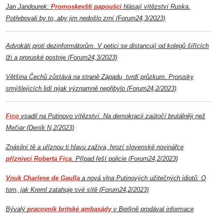
Jan Jandourek:
Promoskevští papoušci
hlásají vítězství Ruska.
Potřebovali by to, aby jim nedošlo zrní (Forum24,3/2023)
Advokáti proti dezinformátorům. V petici se distancují od kolegů šířících
lži a proruské postoje (Forum24,3/2023)
Většina Čechů zůstává na straně Západu, tvrdí průzkum. Prorusky
smýšlejících lidí nijak významně nepřibylo (Forum24,2/2023)
Fico
vsadil na Putinovo vítězství. Na demokracii zaútočí brutálněji než
Mečiar (Deník N,2/2023)
Znásilní tě a uříznou ti hlavu zaživa, hrozí slovenské novinářce
příznivci Roberta Fica
. Případ řeší policie (Forum24,2/2023)
Vnuk Charlese de Gaulla
a nová vlna Putinových užitečných idiotů: O
tom, jak Kreml zatahuje své sítě (Forum24,2/2023)
Bývalý
pracovník britské ambasády
v Berlíně prodával informace