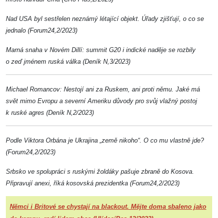
Nad USA byl sestřelen neznámý létající objekt. Úřady zjišťují, o co se
jednalo (Forum24,2/2023)
Marná snaha v Novém Dillí: summit G20 i indické naděje se rozbily
o zeď jménem ruská válka (Deník N,3/2023)
Michael Romancov: Nestojí ani za Ruskem, ani proti němu. Jaké má
svět mimo Evropu a severní Ameriku důvody pro svůj vlažný postoj
k ruské agres (Deník N,2/2023)
Podle Viktora Orbána je Ukrajina „země nikoho“. O co mu vlastně jde?
(Forum24,2/2023)
Srbsko ve spolupráci s ruskými žoldáky pašuje zbraně do Kosova.
Připravují anexi, říká kosovská prezidentka (Forum24,2/2023)
Němci i Britové se chystají na blackout. Mějte doma sbaleno jako