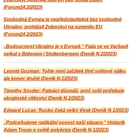
(Forum24,2/2023)
Svobodná Evropa je nepředstavitelná bez svobodné
Ukrajiny, prohlásil Zelenskyj na summitu EU
(Forum24,2/2023)
„Budoucnost Ukrajiny je v Evropě.“ Fiala se ve Varšavě
setkal s Bidenem i Stoltenbergem (Deník N,2/2023)
Leonid Gozman: Tohle není začátek třetí světové války,
ale konec druhé (Deník N,1/2023)
Timothy Snyder: Patnáct důvodů, proč svět potřebuje
ukrajinské vítězství (Deník N,2/2023)
Edward Lucas: Rusko čeká velký třesk (Deník N,1/2023)
„Podceňujeme radikální novost naší situace.“ Historik
Adam Tooze o světě polykrize (Deník N,1/2023)