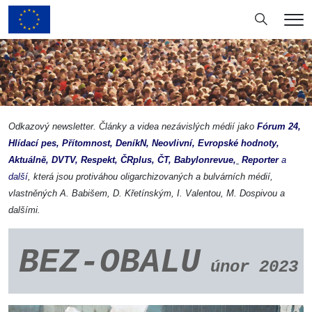
Hledání
Me
Odkazový newsletter. Články a videa nezávislých médií jako
Fórum 24
,
Hlídací pes
,
Přítomnost,
DeníkN
,
Neovlivní
,
Evropské hodnoty
,
Aktuálně
,
DVTV
,
Respekt
,
ČRplus
,
ČT
,
Babylonrevue
,
Reporter
a
další
, která jsou protiváhou oligarchizovaných a bulvárních médií,
vlastněných A. Babišem, D. Křetínským, I. Valentou, M. Dospivou a
dalšími.
BEZ-OBALU
únor
.
2023