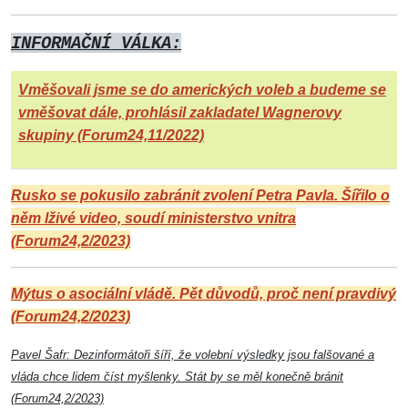
INFORMAČNÍ VÁLKA:
Vměšovali jsme se do amerických voleb a budeme se
vměšovat dále, prohlásil zakladatel Wagnerovy
skupiny (Forum24,11/2022)
Rusko se pokusilo zabránit zvolení Petra Pavla. Šířilo o
něm lživé video, soudí ministerstvo vnitra
(Forum24,2/2023)
Mýtus o asociální vládě. Pět důvodů, proč není pravdivý
(Forum24,2/2023)
Pavel Šafr: Dezinformátoři šíří, že volební výsledky jsou falšované a
vláda chce lidem číst myšlenky. Stát by se měl konečně bránit
(Forum24,2/2023)