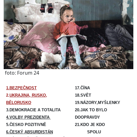
foto: Forum 24
1.BEZPEČNOST
17.ČÍNA
2.
UKRAJINA, RUSKO,
18.SVĚT
BĚLORUSKO
19.NÁZORY,MYŠLENKY
3.DEMOKRACIE A TOTALITA
20.JAK TO BYLO
4.VOLBY PREZIDENTA
DOOPRAVDY
5.ČESKO POZITIVNĚ
21.KDO JE KDO
6.ČESKÝ ABSURDISTÁN
SPOLU