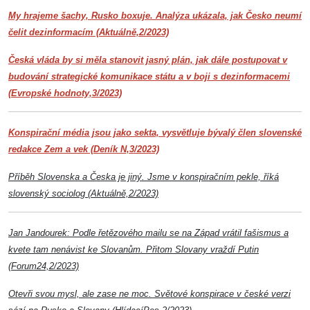
My hrajeme šachy, Rusko boxuje. Analýza ukázala, jak Česko neumí
čelit dezinformacím (Aktuálně,2/2023)
Česká vláda by si měla stanovit jasný plán, jak dále postupovat v
budování strategické komunikace státu a v boji s dezinformacemi
(Evropské hodnoty,3/2023)
Konspirační média jsou jako sekta, vysvětluje bývalý člen slovenské
redakce Zem a vek (Deník N,3/2023)
Příběh Slovenska a Česka je jiný. Jsme v konspiračním pekle, říká
slovenský sociolog (Aktuálně,2/2023)
Jan Jandourek: Podle řetězového mailu se na Západ vrátil fašismus a
kvete tam nenávist ke Slovanům. Přitom Slovany vraždí Putin
(Forum24,2/2023)
Otevři svou mysl, ale zase ne moc. Světové konspirace v české verzi