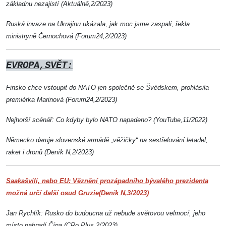
základnu nezajistí (Aktuálně,2/2023)
Ruská invaze na Ukrajinu ukázala, jak moc jsme zaspali, řekla
ministryně Černochová (Forum24,2/2023)
EVROPA,SVĚT:
Finsko chce vstoupit do NATO jen společně se Švédskem, prohlásila
premiérka Marinová (Forum24,2/2023)
Nejhorší scénář: Co kdyby bylo NATO napadeno? (YouTube,11/2022)
Německo daruje slovenské armádě „věžičky“ na sestřelování letadel,
raket i dronů (Deník N,2/2023)
Saakašvili, nebo EU: Věznění prozápadního bývalého prezidenta
možná určí další osud Gruzie(Deník N,3/2023)
Jan Rychlík: Rusko do budoucna už nebude světovou velmocí, jeho
místo nahradí Čína (CRo Plus,2/2023)