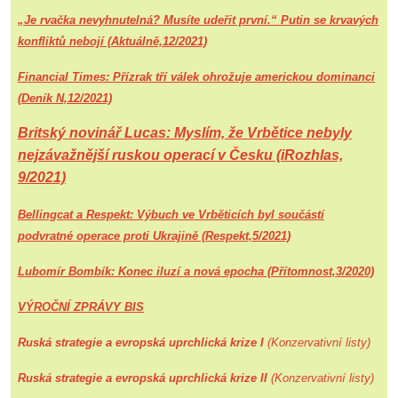
„Je rvačka nevyhnutelná? Musíte udeřit první.“ Putin se krvavých
konfliktů nebojí (Aktuálně,12/2021)
Financial Times: Přízrak tří válek ohrožuje americkou dominanci
(Deník N,12/2021)
Britský novinář Lucas: Myslím, že Vrbětice nebyly
nejzávažnější ruskou operací v Česku (iRozhlas,
9/2021)
Bellingcat a Respekt: Výbuch ve Vrběticích byl součástí
podvratné operace proti Ukrajině (Respekt,5/2021)
Lubomír Bombík: Konec iluzí a nová epocha
(Přítomnost,3/2020)
VÝROČNÍ ZPRÁVY BIS
Ruská strategie a evropská uprchlická krize I
(Konzervativní listy)
Ruská strategie a evropská uprchlická krize II
(Konzervativní listy)