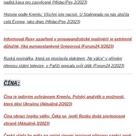
naditá kasa pro zasvěcené (HlídacíPes,2/2023)
Historie podle Kremlu: Všichni jste nacisti. U Stalingradu na nás útočila
celá Evropa, jako dnes (HlídacíPes,2/2023)
Informovat Rusy uzavřené v propagandistické mašinérii je extrémně
důležité, říká europoslankyně Gregorová (Forum24,3/2023)
Ruská novinářka, která se proslavila plakátem „Ne válce“ v přímém
přenosu státní televize, v Paříži popsala svůj útěk (Forum24,2/2023)
ČÍNA:
Čína je jediným ochráncem Kremlu. Polský analytik o možnosti,
která děsí Ukrajinu (Aktuálně,2/2023)
Čína obrací logiku války. Čeká se, jestli Rusku dodá smrtonosné
zbraně (Aktuálně,3/2023)
Česká vláda by měla na unijní úrovni iniciovat přípravu sankcí proti