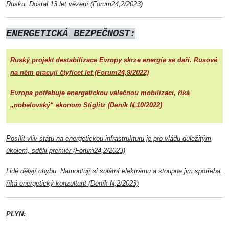
Rusku. Dostal 13 let vězení (Forum24,2/2023)
ENERGETICKÁ BEZPEČNOST:
Ruský projekt destabilizace Evropy skrze energie se daří. Rusové
na něm pracují čtyřicet let (Forum24,9/2022)
Evropa potřebuje energetickou válečnou mobilizaci, říká
„nobelovský“ ekonom Stiglitz (Deník N,10/2022)
Posílit vliv státu na energetickou infrastrukturu je pro vládu důležitým
úkolem, sdělil premiér (Forum24,2/2023)
Lidé dělají chybu. Namontují si solární elektrárnu a stoupne jim spotřeba,
říká energetický konzultant (Deník N,2/2023)
PLYN: