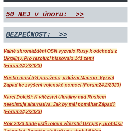
50 NEJ v únoru: >>
BEZPEČNOST
: >>
Valné shromáždění OSN vyzvalo Rusy k odchodu z
Ukrajiny. Pro rezoluci hlasovalo 141 zemí
(Forum24,2/2023)
Rusko musí být poraženo, vzkázal Macron. Vyzval
Západ ke zvýšení vojenské pomoci (Forum24,2/2023)
Karel Dolejší: K vítězství Ukrajiny nad Ruskem
neexistuje alternativa. Jak by měl pomáhat Západ?
(Forum24,2/2023)
Rok 2023 bude jistě rokem vítězství Ukrajiny, prohlásil
Zelenskyj. Amerika stojí při vás, dodal Biden