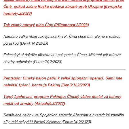
Číně, pokud začne Rusku dodávat zbraně proti Ukrajině (Evropské
hodnoty,2/2023)
Tak zvaný mírový plán Číny (Přítomnost,2/2023)
Namísto válka říkají „ukrajinská krize“. Čína chce mír, ale ne s ruskou
porážkou (Deník N,2/2023)
Zelenskyj si dokáže představit spolupráci s Čínou. Některé její mírové
návrhy schvaluje (Forum24,2/2023)
Pentagon: Čínský balon patřil k velké špionážní operaci. Sami jste
největší špioni, kontruje Peking (Deník N,2/2023)
Tajný špehovací program Pekingu: Čínský vědec dostal za balony
metál od armády (Aktuálně,2/2023)
Sestřelené balóny ve Spojených státech: Absurdní a hysterické zneužití
síly, řekl nejvyšší čínský diplomat (Forum24,2/2023)