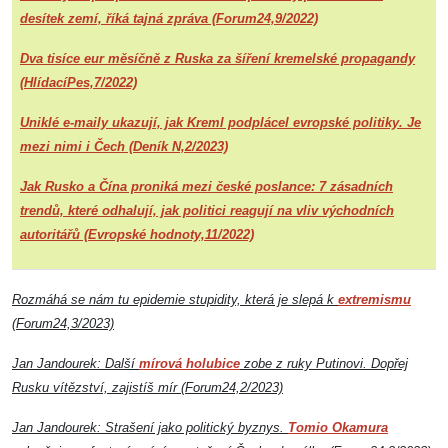
desítek zemí, říká tajná zpráva (Forum24,9/2022)
Dva tisíce eur měsíčně z Ruska za šíření kremelské propagandy
(HlídacíPes,7/2022)
Uniklé e-maily ukazují, jak Kreml podplácel evropské politiky. Je
mezi nimi i Čech (Deník N,2/2023)
Jak Rusko a Čína proniká mezi české poslance: 7 zásadních
trendů, které odhalují, jak politici reagují na vliv východních
autoritářů (Evropské hodnoty,11/2022)
Rozmáhá se nám tu epidemie stupidity, která je slepá k
extremismu
(Forum24,3/2023)
Jan Jandourek: Další
mírová holubice
zobe z ruky Putinovi. Dopřej
Rusku vítězství, zajistíš mír (Forum24,2/2023)
Jan Jandourek: Strašení jako politický byznys.
Tomio Okamura