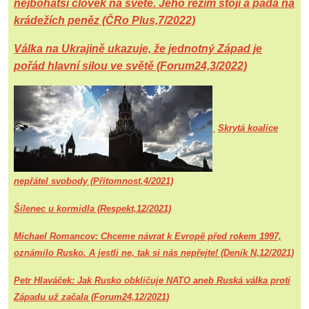
nejbohatší člověk na světě. Jeho režim stojí a padá na
krádežích peněz (ČRo Plus,7/2022)
Válka na Ukrajině ukazuje, že jednotný Západ je
pořád hlavní silou ve světě (Forum24,3/2022)
Skrytá koalice
nepřátel svobody (Přítomnost,4/2021)
Šílenec u kormidla (Respekt,12/2021)
Michael Romancov: Chceme návrat k Evropě před rokem 1997,
oznámilo Rusko. A jestli ne, tak si nás nepřejte! (Deník N,12/2021)
Petr Hlaváček: Jak Rusko obkličuje NATO aneb Ruská válka proti
Západu už začala (Forum24,12/2021)