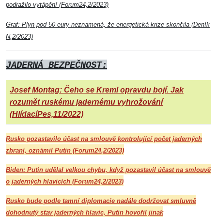
podražilo vytápění (Forum24,2/2023)
Graf: Plyn pod 50 eury neznamená, že energetická krize skončila (Deník
N,2/2023)
JADERNÁ BEZPEČNOST:
Josef Montag: Čeho se Kreml opravdu bojí. Jak
rozumět ruskému jadernému vyhrožování
(HlídacíPes,11/2022)
Rusko pozastavilo účast na smlouvě kontrolující počet jaderných
zbraní, oznámil Putin (Forum24,2/2023)
Biden: Putin udělal velkou chybu, když pozastavil účast na smlouvě
o jaderných hlavicích (Forum24,2/2023)
Rusko bude podle tamní diplomacie nadále dodržovat smluvně
dohodnutý stav jaderných hlavic, Putin hovořil jinak