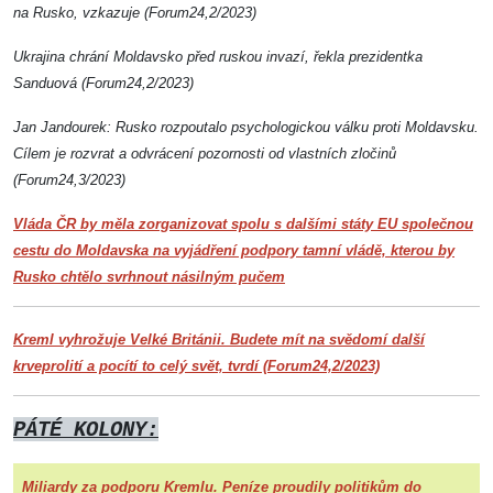
na Rusko, vzkazuje (Forum24,2/2023)
Ukrajina chrání Moldavsko před ruskou invazí, řekla prezidentka
Sanduová (Forum24,2/2023)
Jan Jandourek: Rusko rozpoutalo psychologickou válku proti Moldavsku.
Cílem je rozvrat a odvrácení pozornosti od vlastních zločinů
(Forum24,3/2023)
Vláda ČR by měla zorganizovat spolu s dalšími státy EU společnou
cestu do Moldavska na vyjádření podpory tamní vládě, kterou by
Rusko chtělo svrhnout násilným pučem
Kreml vyhrožuje Velké Británii. Budete mít na svědomí další
krveprolití a pocítí to celý svět, tvrdí (Forum24,2/2023)
PÁTÉ KOLONY:
Miliardy za podporu Kremlu. Peníze proudily politikům do