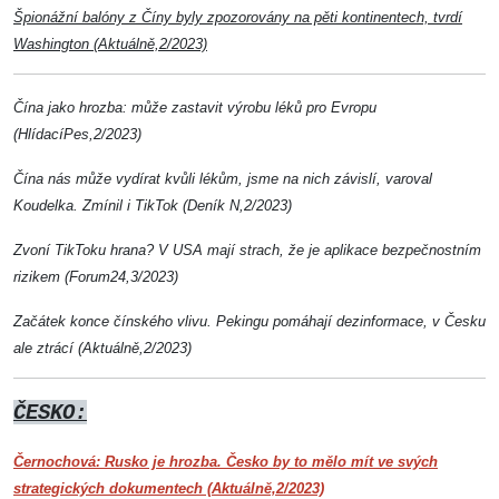
Špionážní balóny z Číny byly zpozorovány na pěti kontinentech, tvrdí
Washington (Aktuálně,2/2023)
Čína jako hrozba: může zastavit výrobu léků pro Evropu
(HlídacíPes,2/2023)
Čína nás může vydírat kvůli lékům, jsme na nich závislí, varoval
Koudelka. Zmínil i TikTok (Deník N,2/2023)
Zvoní TikToku hrana? V USA mají strach, že je aplikace bezpečnostním
rizikem (Forum24,3/2023)
Začátek konce čínského vlivu. Pekingu pomáhají dezinformace, v Česku
ale ztrácí (Aktuálně,2/2023)
ČESKO:
Černochová: Rusko je hrozba. Česko by to mělo mít ve svých
strategických dokumentech (Aktuálně,2/2023)