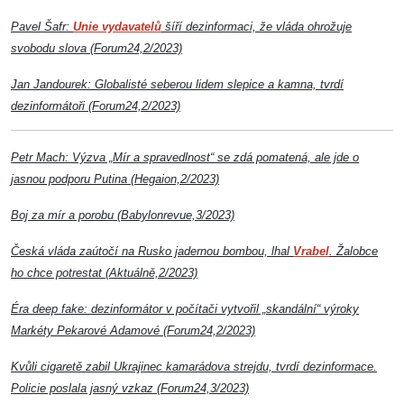
Pavel Šafr:
Unie vydavatelů
šíří dezinformaci, že vláda ohrožuje
svobodu slova (Forum24,2/2023)
Jan Jandourek: Globalisté seberou lidem slepice a kamna, tvrdí
dezinformátoři (Forum24,2/2023)
Petr Mach: Výzva „Mír a spravedlnost“ se zdá pomatená, ale jde o
jasnou podporu Putina (Hegaion,2/2023)
Boj za mír a porobu (Babylonrevue,3/2023)
Česká vláda zaútočí na Rusko jadernou bombou, lhal
Vrabel
. Žalobce
ho chce potrestat (Aktuálně,2/2023)
Éra deep fake: dezinformátor v počítači vytvořil „skandální“ výroky
Markéty Pekarové Adamové (Forum24,2/2023)
Kvůli cigaretě zabil Ukrajinec kamarádova strejdu, tvrdí dezinformace.
Policie poslala jasný vzkaz (Forum24,3/2023)