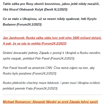
Tahle válka pro Rusy skončí kocovinou, jakou ještě nikdy nezažili,
říká filozof Oleksandr Kulyk (Deník N,1/2023)
Co se stalo s Ukrajinou, už se nesmí nikdy opakovat, řekl Kyrylo
Budanov (Forum24,1/2023)
Jan Jandourek: Ruská válka stála loni svět přes 1600 miliard dolarů.
A pak, že se nás to netýká (Forum24,2/2023)
Drolení dosavadní jednoty Západu v postoji k Ukrajině a Rusku nevidím,
spíše naopak, prohlásil Petr Pavel (Forum24,2/2023)
Petr Pavel hovořil na americké CNN: Čína nemá zájem na tom, aby
Rusko bylo poraženo (Forum24,2/2023)
Rusko překročilo všechny meze lidskosti, i proto musí Ukrajina zvítězit,
prohlásil premiér Fiala (Forum24,2/2023)
Michael Romancov: Alexandr Něvský se proti Západu kdysi spojil