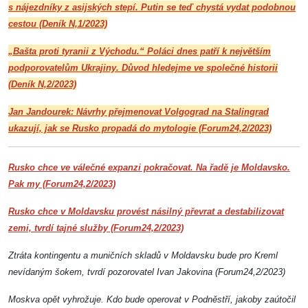
s nájezdníky z asijských stepí. Putin se teď chystá vydat podobnou
cestou (Deník N,1/2023)
„Bašta proti tyranii z Východu.“ Poláci dnes patří k největším
podporovatelům Ukrajiny. Důvod hledejme ve společné historii
(Deník N,2/2023)
Jan Jandourek: Návrhy přejmenovat Volgograd na Stalingrad
ukazují, jak se Rusko propadá do mytologie (Forum24,2/2023)
Rusko chce ve válečné expanzi pokračovat. Na řadě je Moldavsko.
Pak my (Forum24,2/2023)
Rusko chce v Moldavsku provést násilný převrat a destabilizovat
zemi, tvrdí tajné služby (Forum24,2/2023)
Ztráta kontingentu a muničních skladů v Moldavsku bude pro Kreml
nevídaným šokem, tvrdí pozorovatel Ivan Jakovina (Forum24,2/2023)
Moskva opět vyhrožuje. Kdo bude operovat v Podněstří, jakoby zaútočil