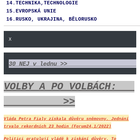
14.TECHNIKA,
TECHNOLOGIE
15.EVROPSKÁ UNIE
16.RUSKO, UKRAJINA, BĚLORUSKO
X
30 NEJ v lednu >>                     
VOLBY A PO VOLBÁCH:
>>
Vláda Petra Fialy získala důvěru sněmovny. Jednání
trvalo rekordních 23 hodin (Forum24,1/2022)
Politici gratulují vládě k získání důvěry. To