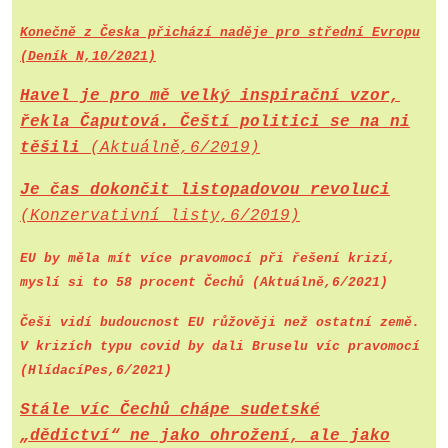
Konečně z Česka přichází naděje pro střední Evropu
(Deník N,10/2021)
Havel je pro mě velký inspirační vzor,
řekla Čaputová. Čeští politici se na ni
těšili
(Aktuálně,6/2019)
Je čas dokončit listopadovou revoluci
(Konzervativní listy,6/2019)
EU by měla mít více pravomocí při řešení krizí,
myslí si to 58 procent Čechů (Aktuálně,6/2021)
Češi vidí budoucnost EU růžověji než ostatní země.
V krizích typu covid by dali Bruselu víc pravomocí
(HlídacíPes,6/2021)
Stále víc Čechů chápe sudetské
„dědictví“ ne jako ohrožení, ale jako