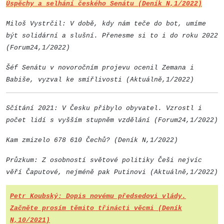
Úspěchy a selhání českého Senátu (Deník N,1/2022)
Miloš Vystrčil: V době, kdy nám teče do bot, umíme
být solidární a slušní. Přenesme si to i do roku 2022
(Forum24,1/2022)
Šéf Senátu v novoročním projevu ocenil Zemana i
Babiše, vyzval ke smířlivosti (Aktuálně,1/2022)
Sčítání 2021: V Česku přibylo obyvatel. Vzrostl i
počet lidí s vyšším stupněm vzdělání (Forum24,1/2022)
Kam zmizelo 678 610 Čechů? (Deník N,1/2022)
Průzkum: Z osobností světové politiky Češi nejvíc
věří Čaputové, nejméně pak Putinovi (Aktuálně,1/2022)
Petr Koubský: Dopis novému předsedovi vlády.
Začněte prosím těmito třinácti věcmi (Deník
N,10/2021)