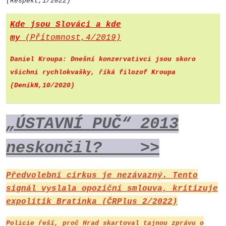
(Respekt,1/2022)
Kde jsou Slováci a kde
my
(Přítomnost,4/2019)
Daniel Kroupa: Dnešní konzervativci jsou skoro
všichni rychlokvašky, říká filozof Kroupa
(DeníkN,10/2020)
„ÚSTA
VN
Í PUČ“ 2013
neskončil? >>
Předvolební cirkus je nezávazný. Tento
signál vyslala opoziční smlouva, kritizuje
expolitik Bratinka (ČRPlus 2/2022)
Policie řeší, proč Hrad skartoval tajnou zprávu o