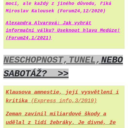
moci, ale každý z jiného důvodu, říká
Miroslav Kalousek (Forum24,12/2020)
Alexandra Alvarová: Jak vyhrát
informační válku? Useknout hlavu Medúze!
(Forum24,1/2021)
NESCHOPNOST,
TUNEL,
NEBO
SABOTÁŽ? >>
Klausova amnestie, její vysvětlení i
kritika
(Express info,3/2019)
Zeman zavinil miliardové škody a
udělal z lidí žebráky. Je divné, že