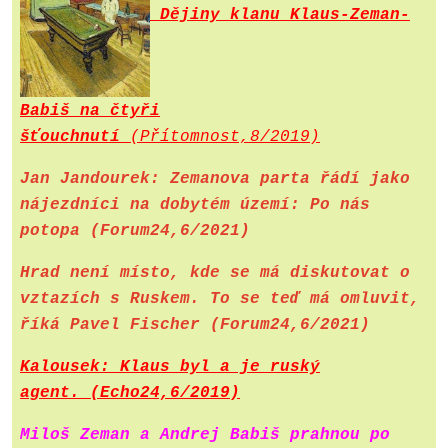
Dějiny klanu Klaus-Zeman-
Babiš na čtyři
šťouchnutí
(Přítomnost,
8/2019)
Jan Jandourek: Zemanova parta řádí jako
nájezdníci na dobytém území: Po nás
potopa (Forum24,6/2021)
Hrad není místo, kde se má diskutovat o
vztazích s Ruskem. To se teď má omluvit,
říká Pavel Fischer (Forum24,6/2021)
Kalousek: Klaus byl a je ruský
agent.
(Echo24,6/2019)
Miloš Zeman a Andrej Babiš prahnou po