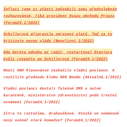
Inflaci jsme si zčásti způsobili sami předvolebním
rozhazováním, říká prezident Svazu obchodu Prouza
(Forum24,1/2022)
Schillerová připravila zmrazení platů. Teď za to
kritizuje novou vládu (Neovlivní,1/2022)
Kde berete odvahu mi radit, vystartoval Stanjura
kvůli rozpočtu po Schillerové (Forum24,1/2022)
Hnutí ANO hlasováním zaskočilo vládní poslance. A
rozčílilo předsedu klubu ODS Bendu (Aktuálně,1/2022)
Vládní poslanci dostali falešné SMS o nutné
karanténě, ministerstvo zdravotnictví podá trestní
oznámení (Forum24,1/2022)
Zítra to roztočíme, drahouškové. Vzniká ve sněmovně
nový scénář staré komedie? (Forum24,1/2022)