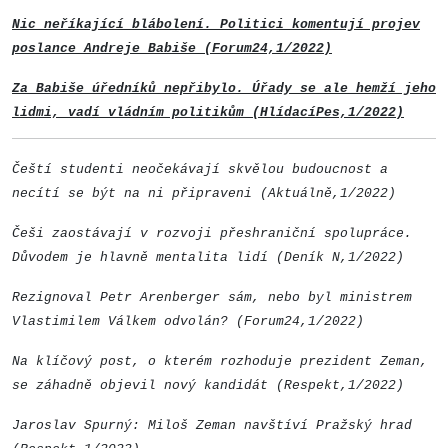
Nic neříkající blábolení. Politici komentují projev
poslance Andreje Babiše (Forum24,1/2022)
Za Babiše úředníků nepřibylo. Úřady se ale hemží jeho
lidmi, vadí vládním politikům (HlídacíPes,1/2022)
Čeští studenti neočekávají skvělou budoucnost a
necítí se být na ni připraveni (Aktuálně,1/2022)
Češi zaostávají v rozvoji přeshraniční spolupráce.
Důvodem je hlavně mentalita lidí (Deník N,1/2022)
Rezignoval Petr Arenberger sám, nebo byl ministrem
Vlastimilem Válkem odvolán? (Forum24,1/2022)
Na klíčový post, o kterém rozhoduje prezident Zeman,
se záhadně objevil nový kandidát (Respekt,1/2022)
Jaroslav Spurný: Miloš Zeman navštíví Pražský hrad