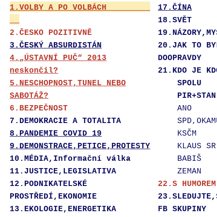
1.VOLBY A PO VOLBÁCH
17.ČÍNA
18.SVĚT
2.ČESKO POZITIVNĚ
19.NÁZORY,MY
3.ČESKÝ ABSURDISTÁN
20.JAK TO BY
4.„ÚSTAVNÍ PUČ“ 2013
DOOPRAVDY
neskončil?
21.KDO JE KD
5.NESCHOPNOST,TUNEL NEBO
SPOLU
SABOTÁŽ?
PIR+STAN
6.BEZPEČNOST
ANO
7.DEMOKRACIE A TOTALITA
SPD,OKAM
8.PANDEMIE COVID 19
KSČM
9.DEMONSTRACE,PETICE,PROTESTY
KLAUS SR
10.MÉDIA,Informační válka
BABIŠ
11.JUSTICE,LEGISLATIVA
ZEMAN
12.PODNIKATELSKÉ
22.S HUMOREM
PROSTŘEDÍ,EKONOMIE
23.SLEDUJTE,
13.EKOLOGIE,ENERGETIKA
FB SKUPINY