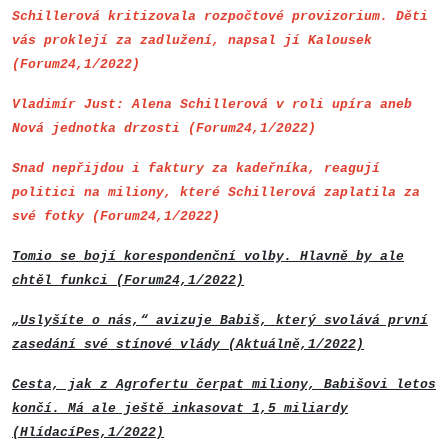
Schillerová kritizovala rozpočtové provizorium. Děti
vás proklejí za zadlužení, napsal jí Kalousek
(Forum24,1/2022)
Vladimír Just: Alena Schillerová v roli upíra aneb
Nová jednotka drzosti (Forum24,1/2022)
Snad nepřijdou i faktury za kadeřníka, reagují
politici na miliony, které Schillerová zaplatila za
své fotky (Forum24,1/2022)
Tomio se bojí korespondenční volby. Hlavně by ale
chtěl funkci (Forum24,1/2022)
„Uslyšíte o nás,“ avizuje Babiš, který svolává první
zasedání své stínové vlády (Aktuálně,1/2022)
Cesta, jak z Agrofertu čerpat miliony, Babišovi letos
končí. Má ale ještě inkasovat 1,5 miliardy
(HlídacíPes,1/2022)