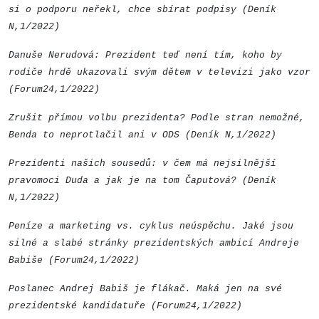
si o podporu neřekl, chce sbírat podpisy (Deník
N,1/2022)
Danuše Nerudová: Prezident teď není tím, koho by
rodiče hrdě ukazovali svým dětem v televizi jako vzor
(Forum24,1/2022)
Zrušit přímou volbu prezidenta? Podle stran nemožné,
Benda to neprotlačil ani v ODS (Deník N,1/2022)
Prezidenti našich sousedů: v čem má nejsilnější
pravomoci Duda a jak je na tom Čaputová? (Deník
N,1/2022)
Peníze a marketing vs. cyklus neúspěchu. Jaké jsou
silné a slabé stránky prezidentských ambicí Andreje
Babiše (Forum24,1/2022)
Poslanec Andrej Babiš je flákač. Maká jen na své
prezidentské kandidatuře (Forum24,1/2022)