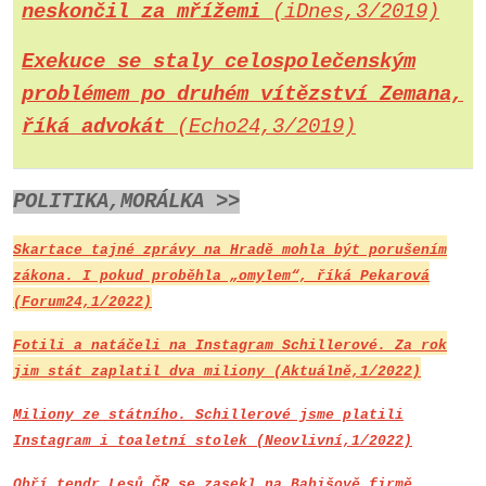
neskončil za mřížemi
(iDnes,3/2019)
Exekuce se staly celospolečenským
problémem po druhém vítězství Zemana,
říká advokát
(Echo24,3/2019)
POLITIKA,MORÁLKA >>
Skartace tajné zprávy na Hradě mohla být porušením
zákona. I pokud proběhla „omylem“, říká Pekarová
(Forum24,1/2022)
Fotili a natáčeli na Instagram Schillerové. Za rok
jim stát zaplatil dva miliony (Aktuálně,1/2022)
Miliony ze státního. Schillerové jsme platili
Instagram i toaletní stolek (Neovlivní,1/2022)
Obří tendr Lesů ČR se zasekl na Babišově firmě.