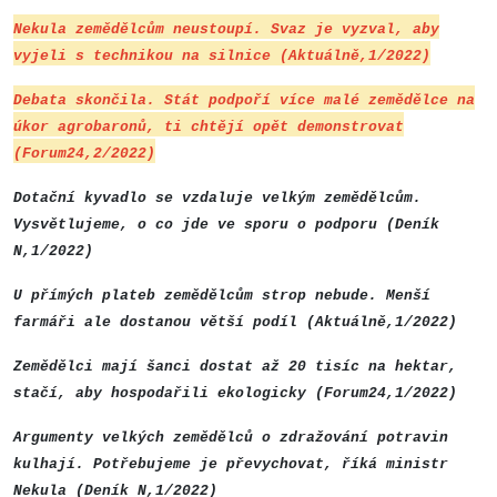
Nekula zemědělcům neustoupí. Svaz je vyzval, aby
vyjeli s technikou na silnice (Aktuálně,1/2022)
Debata skončila. Stát podpoří více malé zemědělce na
úkor agrobaronů, ti chtějí opět demonstrovat
(Forum24,2/2022)
Dotační kyvadlo se vzdaluje velkým zemědělcům.
Vysvětlujeme, o co jde ve sporu o podporu (Deník
N,1/2022)
U přímých plateb zemědělcům strop nebude. Menší
farmáři ale dostanou větší podíl (Aktuálně,1/2022)
Zemědělci mají šanci dostat až 20 tisíc na hektar,
stačí, aby hospodařili ekologicky (Forum24,1/2022)
Argumenty velkých zemědělců o zdražování potravin
kulhají. Potřebujeme je převychovat, říká ministr
Nekula (Deník N,1/2022)