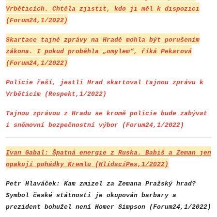
Vrběticích. Chtěla zjistit, kdo ji měl k dispozici
(Forum24,1/2022)
Skartace tajné zprávy na Hradě mohla být porušením
zákona. I pokud proběhla „omylem“, říká Pekarová
(Forum24,1/2022)
Policie řeší, jestli Hrad skartoval tajnou zprávu k
Vrběticím (Respekt,1/2022)
Tajnou zprávou z Hradu se kromě policie bude zabývat
i sněmovní bezpečnostní výbor (Forum24,1/2022)
Ivan Gabal: Špatná energie z Ruska. Babiš a Zeman jen
opakují pohádky Kremlu (HlídacíPes,1/2022)
Petr Hlaváček: Kam zmizel za Zemana Pražský hrad?
Symbol české státnosti je okupován barbary a
prezident bohužel není Homer Simpson (Forum24,1/2022)