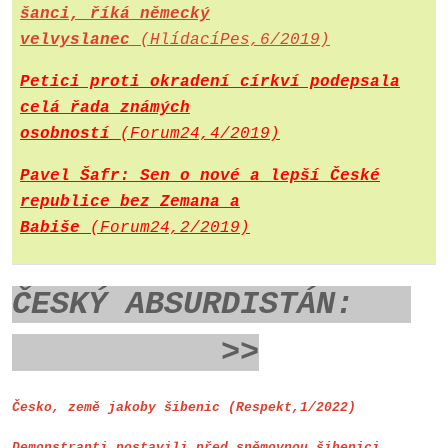
šanci, říká německý
velvyslanec
(HlídacíPes,6/2019)
Petici proti okradení církví podepsala
celá řada známých
osobností
(Forum24,4/2019)
Pavel Šafr: Sen o nové a lepší České
republice bez Zemana a
Babiše
(Forum24,2/2019)
ČESKÝ ABSURDISTÁN:
>>
Česko, země jakoby šibenic (Respekt,1/2022)
Demonstranti postavili před sněmovnou šibenici,