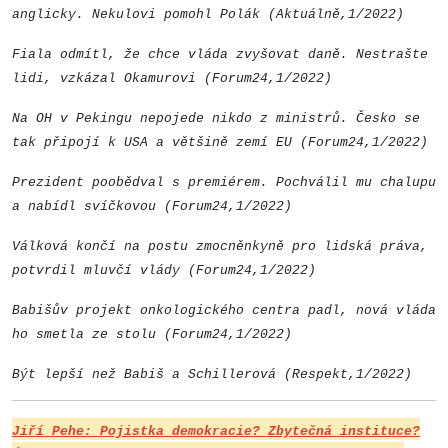
anglicky. Nekulovi pomohl Polák (Aktuálně,1/2022)
Fiala odmítl, že chce vláda zvyšovat daně. Nestrašte
lidi, vzkázal Okamurovi (Forum24,1/2022)
Na OH v Pekingu nepojede nikdo z ministrů. Česko se
tak připojí k USA a většině zemí EU (Forum24,1/2022)
Prezident poobědval s premiérem. Pochválil mu chalupu
a nabídl svíčkovou (Forum24,1/2022)
Válková končí na postu zmocněnkyně pro lidská práva,
potvrdil mluvčí vlády (Forum24,1/2022)
Babišův projekt onkologického centra padl, nová vláda
ho smetla ze stolu (Forum24,1/2022)
Být lepší než Babiš a Schillerová (Respekt,1/2022)
Jiří Pehe: Pojistka demokracie? Zbytečná instituce?