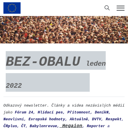
Hledání
Me
BEZ-OBALU
leden
2022
Odkazový newsletter. Články a videa nezávislých médií
jako
Fórum 24
,
Hlídací pes
,
Přítomnost,
DeníkN
,
Neovlivní
,
Evropské hodnoty
,
Aktuálně
DVTV
,
Respekt
,
,
Hegaion
ČRplus
ČT
Babylonrevue
,
,
Reporter
a
,
,