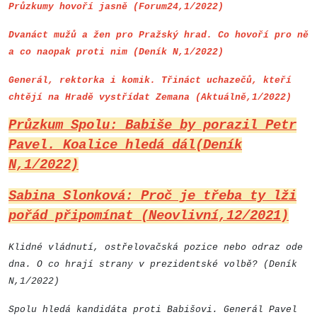
Průzkumy hovoří jasně (Forum24,1/2022)
Dvanáct mužů a žen pro Pražský hrad. Co hovoří pro ně
a co naopak proti nim (Deník N,1/2022)
Generál, rektorka i komik. Třináct uchazečů, kteří
chtějí na Hradě vystřídat Zemana (Aktuálně,1/2022)
Průzkum Spolu: Babiše by porazil Petr
Pavel. Koalice hledá dál(Deník
N,1/2022)
Sabina Slonková: Proč je třeba ty lži
pořád připomínat (Neovlivní,12/2021)
Klidné vládnutí, ostřelovačská pozice nebo odraz ode
dna. O co hrají strany v prezidentské volbě? (Deník
N,1/2022)
Spolu hledá kandidáta proti Babišovi. Generál Pavel