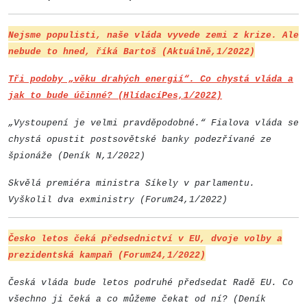
Nejsme populisti, naše vláda vyvede zemi z krize. Ale
nebude to hned, říká Bartoš (Aktuálně,1/2022)
Tři podoby „věku drahých energií“. Co chystá vláda a
jak to bude účinné? (HlídacíPes,1/2022)
„Vystoupení je velmi pravděpodobné.“ Fialova vláda se
chystá opustit postsovětské banky podezřívané ze
špionáže (Deník N,1/2022)
Skvělá premiéra ministra Síkely v parlamentu.
Vyškolil dva exministry (Forum24,1/2022)
Česko letos čeká předsednictví v EU, dvoje volby a
prezidentská kampaň (Forum24,1/2022)
Česká vláda bude letos podruhé předsedat Radě EU. Co
všechno ji čeká a co můžeme čekat od ní? (Deník