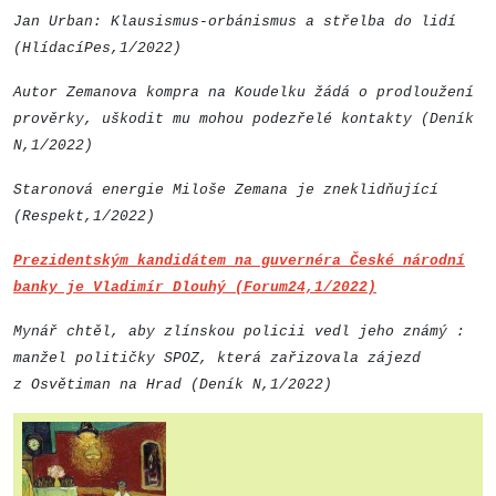
Jan Urban: Klausismus-orbánismus a střelba do lidí
(HlídacíPes,1/2022)
Autor Zemanova kompra na Koudelku žádá o prodloužení
prověrky, uškodit mu mohou podezřelé kontakty (Deník
N,1/2022)
Staronová energie Miloše Zemana je zneklidňující
(Respekt,1/2022)
Prezidentským kandidátem na guvernéra České národní
banky je Vladimír Dlouhý (Forum24,1/2022)
Mynář chtěl, aby zlínskou policii vedl jeho známý :
manžel političky SPOZ, která zařizovala zájezd
z Osvětiman na Hrad (Deník N,1/2022)