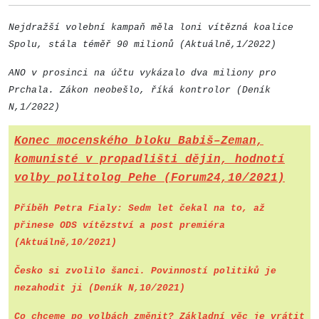
Nejdražší volební kampaň měla loni vítězná koalice
Spolu, stála téměř 90 milionů (Aktuálně,1/2022)
ANO v prosinci na účtu vykázalo dva miliony pro
Prchala. Zákon neobešlo, říká kontrolor (Deník
N,1/2022)
Konec mocenského bloku Babiš–Zeman,
komunisté v propadlišti dějin, hodnotí
volby politolog Pehe (Forum24,10/2021)
Příběh Petra Fialy: Sedm let čekal na to, až
přinese ODS vítězství a post premiéra
(Aktuálně,10/2021)
Česko si zvolilo šanci. Povinností politiků je
nezahodit ji (Deník N,10/2021)
Co chceme po volbách změnit? Základní věc je vrátit