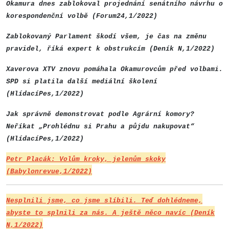
Okamura dnes zablokoval projednání senátního návrhu o
korespondenční volbě (Forum24,1/2022)
Zablokovaný Parlament škodí všem, je čas na změnu
pravidel, říká expert k obstrukcím (Deník N,1/2022)
Xaverova XTV znovu pomáhala Okamurovcům před volbami.
SPD si platila další mediální školení
(HlídacíPes,1/2022)
Jak správně demonstrovat podle Agrární komory?
Neříkat „Prohlédnu si Prahu a půjdu nakupovat“
(HlídacíPes,1/2022)
Petr Placák: Volům kroky, jelenům skoky
(Babylonrevue,1/2022)
Nesplnili jsme, co jsme slíbili. Teď dohlédneme,
abyste to splnili za nás. A ještě něco navíc (Deník
N,1/2022)