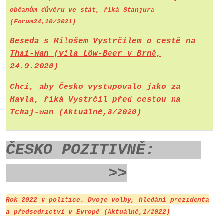
občanům důvěru ve stát, říká Stanjura
(Forum24,10/2021)
Beseda s Miloš
e
m
Vystrčilem o cestě na
Thai-Wan (vila Löw-Beer v Brně,
24.9.2020)
Chci, aby Česko vystupovalo jako za
Havla, říká Vystrčil před cestou na
Tchaj-wan (Aktuálně,8/2020)
ČESKO POZITIVNĚ:
>>
Rok 2022 v politice. Dvoje volby, hledání prezidenta
a předsednictví v Evropě (Aktuálně,1/2022)