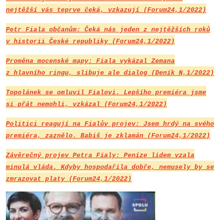
nejtěžší vás teprve čeká, vzkazují (Forum24,1/2022)
Petr Fiala občanům: Čeká nás jeden z nejtěžších roků
v historii České republiky (Forum24,1/2022)
Proměna mocenské mapy: Fiala vykázal Zemana
z hlavního ringu, slibuje ale dialog (Deník N,1/2022)
Topolánek se omluvil Fialovi. Lepšího premiéra jsme
si přát nemohli, vzkázal (Forum24,1/2022)
Politici reagují na Fialův projev: Jsem hrdý na svého
premiéra, zaznělo. Babiš je zklamán (Forum24,1/2022)
Závěrečný projev Petra Fialy: Peníze lidem vzala
minulá vláda. Kdyby hospodařila dobře, nemusely by se
zmrazovat platy (Forum24,1/2022)