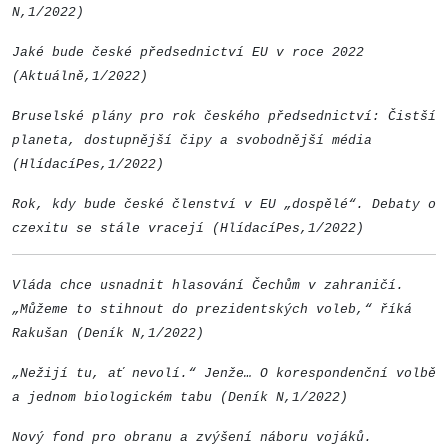
N,1/2022)
Jaké bude české předsednictví EU v roce 2022
(Aktuálně,1/2022)
Bruselské plány pro rok českého předsednictví: Čistší
planeta, dostupnější čipy a svobodnější média
(HlídacíPes,1/2022)
Rok, kdy bude české členství v EU „dospělé“. Debaty o
czexitu se stále vracejí (HlídacíPes,1/2022)
Vláda chce usnadnit hlasování Čechům v zahraničí.
„Můžeme to stihnout do prezidentských voleb,“ říká
Rakušan (Deník N,1/2022)
„Nežijí tu, ať nevolí.“ Jenže… O korespondenční volbě
a jednom biologickém tabu (Deník N,1/2022)
Nový fond pro obranu a zvýšení náboru vojáků.