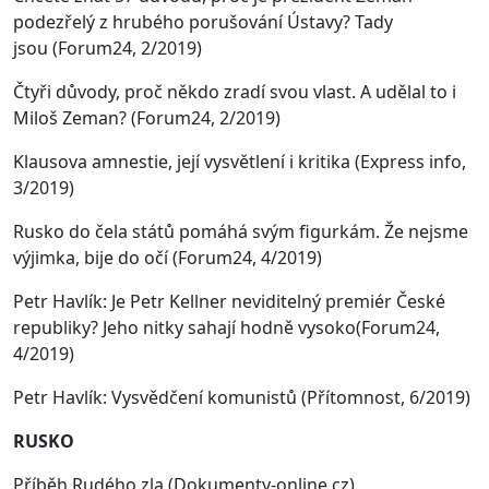
podezřelý z hrubého porušování Ústavy? Tady
jsou
(Forum24, 2/2019)
Čtyři důvody, proč někdo zradí svou vlast. A udělal to i
Miloš Zeman?
(Forum24, 2/2019)
Klausova amnestie, její vysvětlení i kritika
(Express info,
3/2019)
Rusko do čela států pomáhá svým figurkám. Že nejsme
výjimka, bije do očí (Forum24, 4/2019)
Petr Havlík: Je Petr Kellner neviditelný premiér České
republiky? Jeho nitky sahají hodně vysoko
(Forum24,
4/2019)
Petr Havlík: Vysvědčení komunistů (Přítomnost, 6/2019)
RUSKO
Příběh Rudého zla (Dokumenty-online.cz)