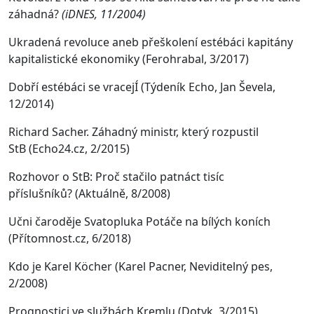
záhadná?
(iDNES, 11/2004)
Ukradená revoluce aneb přeškolení estébáci kapitány
kapitalistické ekonomiky (Ferohrabal, 3/2017)
Dobří estébáci se vracejÍ
(Týdeník Echo, Jan Ševela,
12/2014)
Richard Sacher. Záhadný ministr, který rozpustil
StB
(Echo24.cz, 2/2015)
Rozhovor o StB: Proč stačilo patnáct tisíc
příslušníků? (Aktuálně, 8/2008)
Učni čaroděje Svatopluka Potáče na bílých koních
(Přítomnost.cz, 6/2018)
Kdo je Karel Köcher (Karel Pacner, Neviditelný pes,
2/2008)
Prognostici ve službách Kremlu (Dotyk, 3/2015)