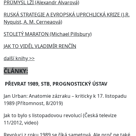
PRŮMYSL LŽI (Alexandr Alvarová)
RUSKÁ STRATEGIE A EVROPSKÁ UPRCHLICKÁ KRIZE (J.R.
Nyquist, A. M. Cerneaová)
STOLETÝ MARATON (Michael Pillsbury)
JAK TO VIDĚL VLADIMÍR RENČÍN
další knihy >>
ČLÁNKY:
PŘEVRAT 1989, STB, PROGNOSTICKÝ ÚSTAV
Jan Urban: Anatomie zázraku – kriticky k 17. listopadu
1989 (Přítomnost, 8/2019)
Jak to bylo s listopadovou revolucí
(Česká televize
11/2012, video)
Revoluci z roku 1989 se říká sametová. Ale proč ne také