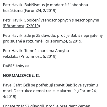
Petr Havlík: Babišismus je modernější obdobou
husákismu (Forum24, 2/2019)
Petr Havlík:
Spolčení všehoschopných s neschopnými
(Přítomnost, 7/2019)
Petr Havlík: Zde je 25 důvodů, proč je Babiš nepřijatelný
pro slušné a rozumné lidi
(Forum24, 5/2019)
Petr Havlík: Temné charisma Andyho
veksláka (Přítomnost, 5/2019)
Další články >>
NORMALIZACE č. II.
Pavel Šafr: Češi se potřebují zbavit Babišova systému
moci. Destrukce demokracie je alarmující
(Forum24,
4/2019)
Chcete znát 57 důvodů, proč je prezident Zeman