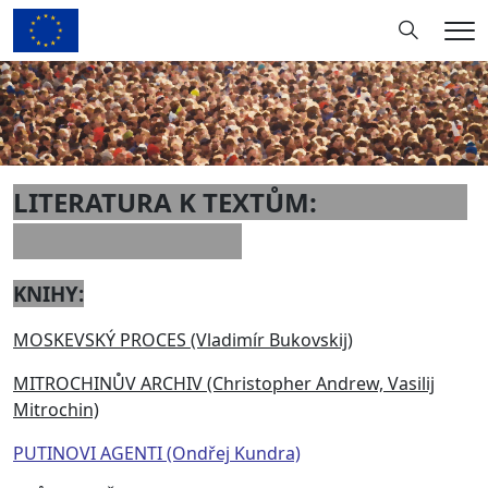
Hledání
Me
LITERATURA K TEXTŮM:
KNIHY
:
MOSKEVSKÝ PROCES (Vladimír Bukovskij)
MITROCHINŮV ARCHIV (Christopher Andrew, Vasilij
Mitrochin)
PUTINOVI AGENTI (Ondřej Kundra)