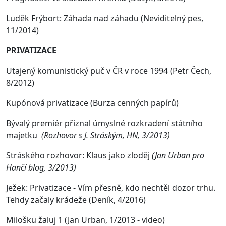
Luděk Frýbort: Záhada nad záhadu (Neviditelný pes,
11/2014)
PRIVATIZACE
Utajený komunistický puč v ČR v roce 1994
(Petr Čech,
8/2012)
Kupónová privatizace
(Burza cenných papírů)
Bývalý premiér přiznal úmyslné rozkradení státního
majetku
(Rozhovor s J. Stráským, HN, 3/2013)
Stráského rozhovor: Klaus jako zloděj
(Jan Urban pro
Hančí blog, 3/2013)
Ježek: Privatizace - Vím přesně, kdo nechtěl dozor trhu.
Tehdy začaly krádeže (Deník, 4/2016)
Milošku žaluj 1
(Jan Urban, 1/2013 - video)